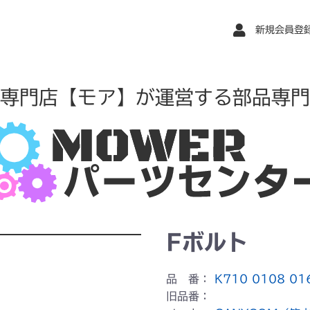
新規会員登
専門店【モア】が運営する部品専門
Fボルト
品 番：
K710 0108 01
旧品番：