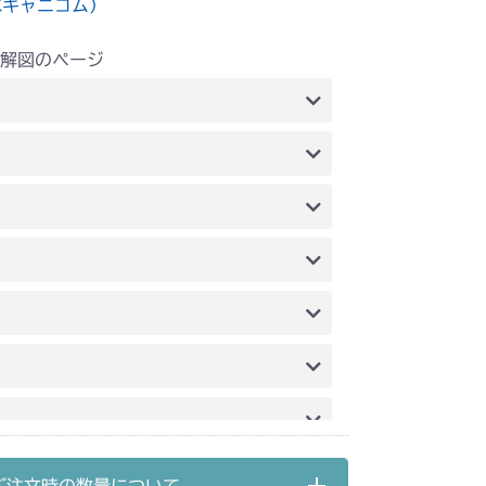
水キャニコム）
解図のページ
ンジン
本体 FIG2 電装
タンクベース & エンジンコントロール
ンジン(クボタ)
レーム
本体 FIG7 前車軸
ンジン(ミツビシ)
本体 FIG4 エアクリーナ
(国内)
FIG2 エンジン(CE)
力伝達
本体 FIG10 ステアリング
ンク
本体 FIG9 マフラー
国内)
FIG7 カバー(CE)
(国内)
FIG2 エンジン(CE)
刈刃カバー
ミッション FIG1 ケーシング
カバー
本体 FIG11 ミッション
FIG19 刈刃リンク
国内)
FIG7 カバー(CE)
ンジン(日本)
本体 FIG5 カバー
2 入力&HST
動力伝達
本体 FIG17 ステアリング
カバー
FIG22 刈刃ブレーキ
FIG19 刈刃リンク
アカバー
本体 FIG14 刈刃駆動
ンジン
本体 FIG3 電装
シート
本体 FIG23 刈刃リンク
ト2
カバー
FIG22 刈刃ブレーキ
 ステアリング
フロントカバー
本体 FIG6 リアカバー
ンジン(輸出)
本体 FIG8 タンク
刈刃カバー