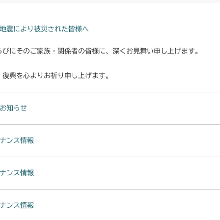
本体 FIG1 エ
本体 FIG22 
CMX222
本体 FIG44 シ
本体 FIG18
本体 FIG31 
本体 FIG20
本体 FIG25
本体 FIG17
本体 FIG18
本体 FIG8 ミ
本体 FIG8 リ
ミッション FI
本体 FIG48
本体 FIG1 エ
本体 FIG19
CMX224
地震により被災された皆様へ
本体 FIG33 
本体 FIG21
ミッション FI
本体 FIG18
本体 FIG20 
本体 FIG9 ミ
本体 FIG17 
本体 FIG49 
本体 FIG4 電
本体 FIG22 
本体 FIG1 エ
本体 FIG34 シ
本体 FIG24 
らびにそのご家族・関係者の皆様に、深くお見舞い申し上げます。
CMX227
本体 FIG22 
本体 FIG22 
本体 FIG15 
本体 FIG19
ミッション FI
本体 FIG7 フ
ミッション FI
本体 FIG9 カ
本体 FIG38 
本体 FIG26 
本体 FIG1 エ
ミッション FI
本体 FIG25 
・復興を心よりお祈り申し上げます。
CMX251
本体 FIG17
本体 FIG20
本体 FIG11 
本体 FIG11
本体 FIG39 
ミッション FI
本体 FIG2 エン
本体 FIG26 
本体 FIG1 エ
本体 FIG18 
CMX253
本体 FIG21
本体 FIG12 
お知らせ
本体 FIG13
ミッション FI
本体 FIG10 
本体 FIG28
本体 FIG6 
本体 FIG19 
本体 FIG1 エ
本体 FIG25 
CMX1804
本体 FIG13 
本体 FIG21 
本体 FIG14
ミッション FI
本体 FIG16 
本体 FIG20 
ナンス情報
本体 FIG7 リ
本体 FIG32 
本体 FIG1 エ
本体 FIG19 
CMX2202RC
本体 FIG23
本体 FIG20 
本体 FIG18
本体 FIG21
本体 FIG20
本体 FIG35
本体 FIG2 エ
本体 FIG23 
本体 FIG1 エ
本体 FIG24 
CMX2202YC
ナンス情報
本体 FIG22
本体 FIG19
本体 FIG25 
本体 FIG21
本体 FIG36
本体 FIG9 リ
本体 FIG25
本体 FIG2 エン
本体 FIG25 
本体 FIG1 エ
本体 FIG23
CMX2202YCV
本体 FIG20
ミッション FI
本体 FIG22
本体 FIG37 
ナンス情報
本体 FIG12 
本体 FIG26 
本体 FIG10 
本体 FIG26 
本体 FIG4 電
本体 FIG24
本体 FIG1 エ
本体 FIG24 