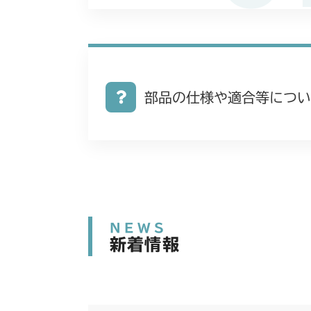
部品の仕様や適合等につい
NEWS
新着情報