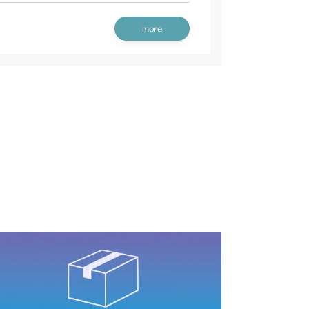
シート
本体 FIG28 電動昇降
G9 デフシフト
 ミッション(チャージポンプ付 CE)
 副変速レバー
本体 FIG28 ブレーキ
ミッション(チャージポンプ無 日本 韓国 Asia)
 走行操作レバー(日本)
(CE ISEKI)
本体 FIG9 カバー
 走行操作レバー(左ブレーキ 右HSTレバー)
フロントカバー
本体 FIG7 リアカバー
G1 ケース
ミッション FIG9 デフシフト
more
50/CMX224RC06
ンジン
本体 FIG3 電装
G1 ケース
ミッション FIG9 デフシフト
 HSTタンク(チャージポンプ付)
4WD切替
本体 FIG31 シート
ミッション(チャージポンプ付 CE USA)
リアカバー
 走行操作レバー(右ブレーキ 左HSTレバー)
ッション
本体 FIG12 前輪(AGタイヤ)
 走行操作レバー(日本)
ンク
本体 FIG6 フロントカバー
ンジン
本体 FIG3 電装(日本)
刈刃駆動
本体 FIG21 AWD駆動
刈刃カバー
フロントデフ FIG5 ボス
/S
後輪(AG)
本体 FIG21 刈刃駆動
50/CMX224RC160
 ミッション(チャージポンプ無)
 副変速レバー
本体 FIG28 ブレーキ(左)
後輪(AGタイヤ)
本体 FIG18 刈刃駆動
アカバー
本体 FIG8 バンパー
(CE AU USA)
 ステアリング
ンジン(～NO.1770862)
AWD駆動
本体 FIG23 ステアリング
 副変速レバー
本体 FIG30 ブレーキ(左)
ミッション(チャージポンプ付 CE USA)
ブレーキ(右)
本体 FIG32 シート
AWD駆動
本体 FIG20 ステアリング
ッション
本体 FIG10 フロントアクスル
フロントカバー
本体 FIG8 リアカバー
 走行操作レバー(左ブレーキ 左HSTレバー)
ンジン(NO.1770863～)
 走行操作レバー(左ブレーキ 左HSTレバー)
ブレーキ(右)
本体 FIG34 シート
ンジン(日本 韓国)
 ミッション(チャージポンプ無) ガード付
 クイックターン
 走行操作レバー
本体 FIG23 副変速レバー
前輪
本体 FIG15 刈刃駆動
 ミッション(チャージポンプ無 日本)
 走行操作レバー(左ブレーキ 左HSTレバー CE)
装(日本)
本体 FIG7 フロントカバー
 走行操作レバー(左ブレーキ 左HSTレバー CE
 クイックターン
ジン(CE Asia USA)
本体 FIG8 カバー
 ミッション(チャージポンプ無) CHST仕様
刈刃カバー(標準)
ンジン(日本 韓国)
ブレーキ
本体 FIG27 シート
AWD駆動
本体 FIG17 ステアリング
60/CMX224RC160
ミッション(チャージポンプ付 CE AU USA)
 走行操作レバー(左ブレーキ 左HSTレバー無
アカバー
アカバー
前輪(AG)
本体 FIG23 後輪(AG)
 刈刃カバー(クイックターン)
フロントカバー
本体 FIG7 リアカバー
刈刃カバー
ミッション FIG1 ケース
 走行操作レバー(左ブレーキ 右HSTレバー)
ンジン(日本 韓国)
本体 FIG4 燃料タンク
 走行操作レバー
本体 FIG21 ブレーキ
CV/YCS
刈高レバー(標準)
HSTタンク(チャージポンプ付 CE AU USA)
 ミッション(チャージポンプ付)
 ミッション(チャージポンプ付)
刈刃駆動
本体 FIG29 AWD駆動
ブレーキ(左 ロング)
 副変速レバー
ッション
本体 FIG13 後輪タイヤ
本体 FIG27 ブレーキ(左)
G9 デフシフト
 副変速レバー
フロントカバー
本体 FIG28 ブレーキ(左)
本体 FIG6 リアカバー
シート
本体 FIG27 刈刃カバー
刈高レバー(HST右操作)
ンジン
本体 FIG5 タンク
前輪(AG 日本 USA)
YCS
前輪(AG)
本体 FIG14 後輪(AG)
後輪(AG)
本体 FIG19 刈刃駆動
ステアリング(Asia)
ート(High)
ブレーキ(左 ロング CE)
AWD駆動
本体 FIG20 ステアリング
ブレーキ(左 ロング)
ンパー(日本 韓国)
本体 FIG32 シート
 刈刃ブレーキ
ミッション FIG1 ケース
刈刃カバー(標準)
フロントカバー
本体 FIG7 カバー
後輪(AG 日本 USA)
本体 FIG21 刈刃駆動
ンジン(国内)
本体 FIG4 燃料タンク
刈刃駆動
本体 FIG18 AWD駆動
AWD駆動
本体 FIG21 ステアリング
 ステアリング
刈刃カバー(CE)
ミッション FIG1 ケース
ブレーキ(左 AU)
 走行操作レバー(左ブレーキ 左HSTレバー)
本体 FIG32 シート
ート(High USA)
ミッション(チャージポンプ付)
G9 デフシフト
 刈刃カバー(クイックターン)
ンパー
AWD駆動
本体 FIG23 ステアリング
フロントカバー
本体 FIG6 リアカバー
 ステアリング
 走行操作レバー(左ブレーキ 左HSTレバー)
 走行操作レバー(左ブレーキ 左HSTレバー)
G9 デフシフト
ート(High CE USA)
 副変速レバー
本体 FIG23 ブレーキ(左)