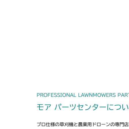
PROFESSIONAL LAWNMOWERS PAR
モア パーツセンターにつ
プロ仕様の草刈機と農業用ドローンの専門店