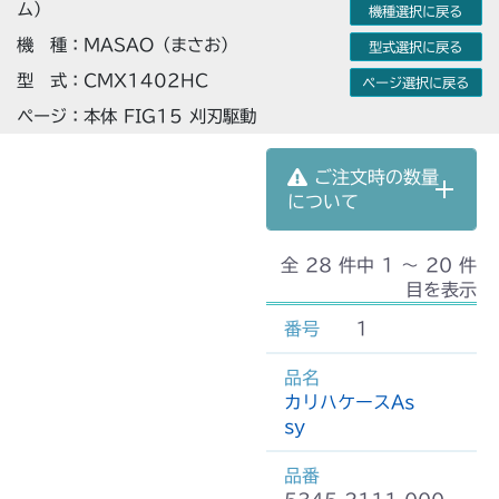
ム）
機種選択に戻る
機 種：MASAO（まさお）
型式選択に戻る
型 式：CMX1402HC
ページ選択に戻る
ページ：本体 FIG15 刈刃駆動
ご注文時の数量
について
全 28 件中 1 〜 20 件
目を表示
1
カリハケースAs
sy