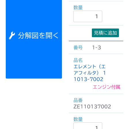
見積に追加
分解図を開く
1-3
エレメント（エ
アフィルタ） 1
1013-7002
エンジン付属
ZE110137002