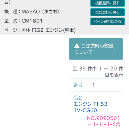
ム）
機種選択に戻る
機 種：MASAO（まさお）
型式選択に戻る
型 式：CM1801
ページ選択に戻る
ページ：本体 FIG2 エンジン(輸出)
ご注文時の数量
について
全 35 件中 1 〜 20 件
目を表示
1
エンジン FH53
1V-CG60
NO.9090561
～ 1-1～1-6含