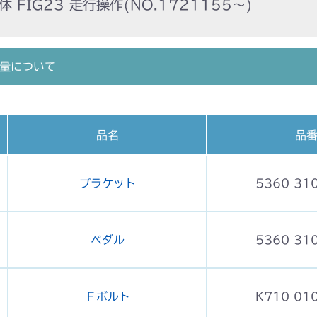
 FIG23 走行操作(NO.1721155～)
量について
品名
品
ブラケット
5360 31
ペダル
5360 31
Ｆボルト
K710 01