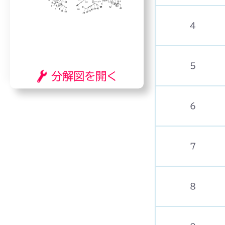
4
5
分解図を開く
6
7
8