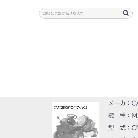
メーカ：C
機 種：M
型 式：CM