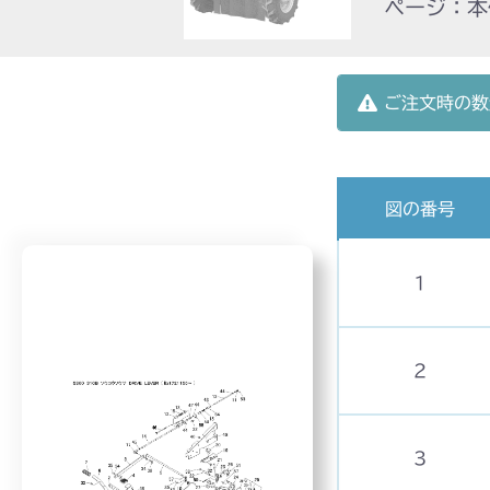
ページ：本体
ご注文時の数
図の番号
1
2
3