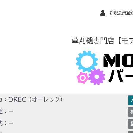
新規会員登
草刈機専門店【モ
カ：OREC（オーレック）
種：－
式：－