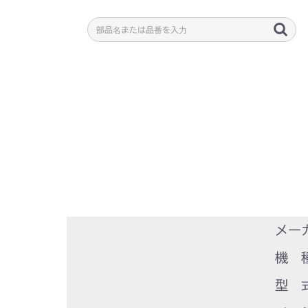
メー
機 
型 