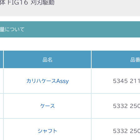
 FIG16 刈刃駆動
量について
品名
品
カリハケースAssy
5345 21
ケース
5332 25
シャフト
5332 25