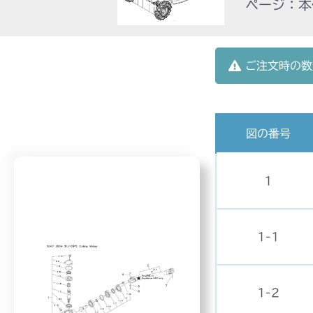
ページ：本体
ご注文時の数
図の番号
1
1-1
1-2