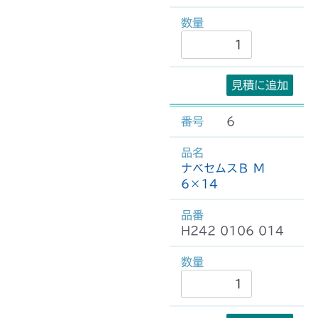
見積に追加
6
ナベセムスＢ M
6×14
H242 0106 014