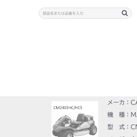
メーカ：C
機 種：M
型 式：CM