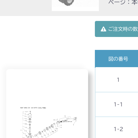
ページ：本体
ご注文時の数
図の番号
1
1-1
1-2