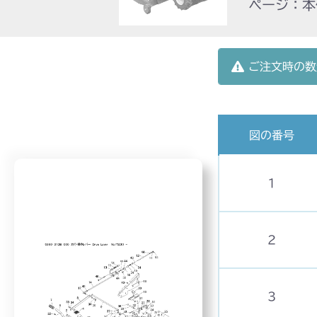
ページ：本体
ご注文時の数
図の番号
1
2
3