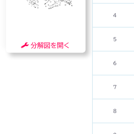
4
5
分解図を開く
6
7
8