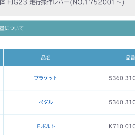
 FIG23 走行操作レバー(NO.1752001～)
量について
品名
品
ブラケット
5360 31
ペダル
5360 31
Ｆボルト
K710 01