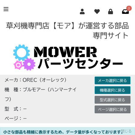
0
草刈機専門店【モア】が運営する部品
専門サイト
メーカ：OREC（オーレック）
メーカ選択に戻る
機 種：ブルモアー（ハンマーナイ
機種選択に戻る
フ）
型式選択に戻る
型 式：－
ページ選択に戻る
ページ：－
×閉じる
小さな部品も精細に表示するため、データ量が多くなっております。