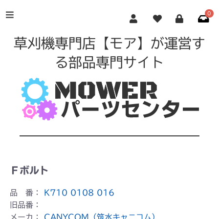
0
草刈機専門店【モア】が運営す
る部品専門サイト
Ｆボルト
品 番：
K710 0108 016
旧品番：
メーカ：
CANYCOM（筑水キャニコム）