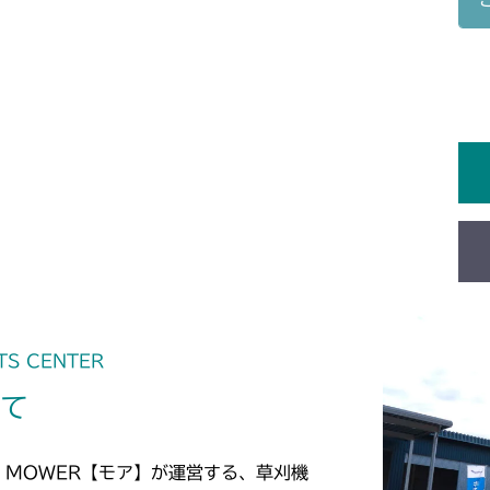
FIG25 シャフ
本体 FIG16
本体 FIG8 ミ
本体 FIG9 マ
本体 FIG1 エ
CM1603
本体 FIG17
本体 FIG9 ミ
本体 FIG11 
本体 FIG5 
本体 FIG1 エ
CM1801
本体 FIG20 
本体 FIG15 
本体 FIG12 
本体 FIG10
本体 FIG5 マ
本体 FIG1 エ
ミッション FI
CM1802
本体 FIG18 
本体 FIG13 
本体 FIG15 
本体 FIG8 ミ
本体 FIG8 タ
本体 FIG1 エ
本体 FIG19 
CM2101
本体 FIG18
本体 FIG17 
本体 FIG13
本体 FIG10 
本体 FIG6 マ
本体 FIG20
本体 FIG1 エ
本体 FIG24 
CM2102
ミッション FIG
本体 FIG19 
本体 FIG11 
本体 FIG7 
本体 FIG23 
本体 FIG7 電
本体 FIG25 
本体 FIG3 電
CM2103
本体 FIG20 
本体 FIG12 
本体 FIG8 
ミッション FI
本体 FIG8 電
本体 FIG26
本体 FIG5 マ
本体 FIG1 エ
本体 FIG21
TS CENTER
CM2104
本体 FIG14 
本体 FIG9 
本体 FIG9 燃
本体 FIG27
本体 FIG7 カ
いて
本体 FIG4 電装
本体 FIG22
本体 FIG1 エ
本体 FIG15 
CM181
本体 FIG10
本体 FIG10 
本体 FIG24 
本体 FIG6 マ
本体 FIG4 燃
本体 FIG20
本体 FIG1 エ
本体 FIG14 
CM182K
 MOWER【モア】が運営する、草刈機
本体 FIG11 
本体 FIG31 