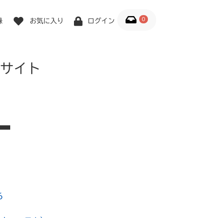
0
録
お気に入り
ログイン
サイト
6