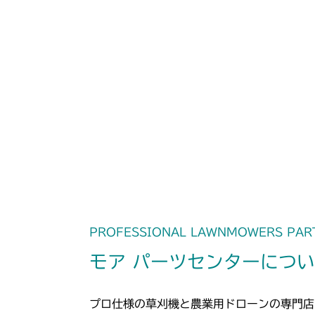
PROFESSIONAL LAWNMOWERS PAR
モア パーツセンターにつ
プロ仕様の草刈機と農業用ドローンの専門店