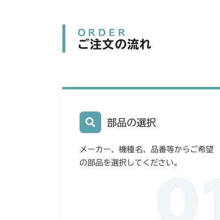
ORDER
ご注文の流れ
部品の選択
メーカー、機種名、品番等からご希望
の部品を選択してください。
0