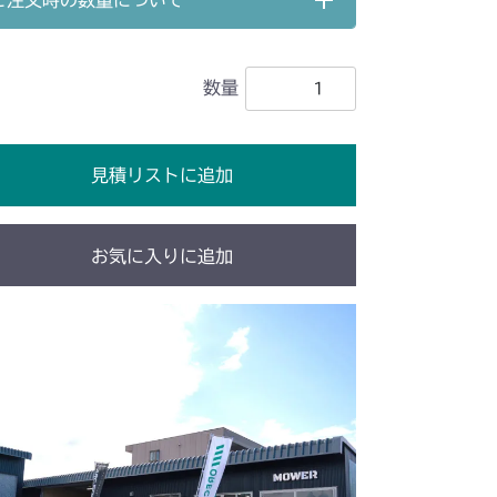
ご注文時の数量について
ト2
 走行・操作レバー(左ブレーキ 左HSTレバー)
ッション(～NO.1680289)
フラー
本体 FIG10 カバー(国内)
ンジン
本体 FIG4 タンク
 副変速レバー
本体 FIG18 ブレーキ(左)
ッション(NO.1682001～)
カバー(輸出)
フレーム&カバー
本体 FIG9 動力伝達
数量
ンジン
本体 FIG4 タンク
シート
本体 FIG23 刈刃カバー
刈刃駆動
本体 FIG16 ステアリング
ミッション(国内)
 ステアリング
本体 FIG13 ブレーキ
フラー
本体 FIG7 カバー
ンジン(国内)
本体 FIG2 エンジン(輸出)
G1 ケース
ミッション FIG8 デフシフト
走行操作レバー(～NO.1680289)
ミッション(輸出)
本体 FIG17 動力伝達
シート
本体 FIG16 刈刃リンク
見積リストに追加
ッション
本体 FIG12 動力伝達
ンク(国内)
本体 FIG9 タンク(輸出)
ンジン
本体 FIG5 タンク
走行操作レバー(NO.1682001～)
 ステアリング
本体 FIG23 シート
刈刃カバー
ミッション FIG1 ケーシング
 ステアリング
本体 FIG18 シート
マフラー(～NO.9090560)
フラー
 副変速レバー
本体 FIG21 ブレーキ
ンジン(ブリグス)
刈刃リンク(国内)
お気に入りに追加
2 入力&HST
刈刃リンク(国内)
マフラー(NO.9090561～)
カバー(チャージポンプ無)
シート
本体 FIG26 刈刃カバー
装(国内)(NO.9170136～)
刈刃リンク(輸出)
装
本体 FIG4 燃料タンク
刈刃リンク(AUSA)
カバー(国内)
カバー(チャージポンプ付)
G1 ケース
ミッション FIG9 デフシフト
装(輸出)(NO.9170136～)
 刈刃カバー(ゴムイタ)
フラー
本体 FIG6 フレーム
ンジン
本体 FIG3 電装(国内)
 刈刃カバー(ゴムイタ)
ミッション(国内)
ミッション(チャージポンプ無)
料タンク(～NO.9170135)
 刈刃カバー(チェーン)
バー 1
本体 FIG10 HST配管
(CE)
本体 FIG5 燃料タンク
 刈刃カバー(チェーン)
ンジン
本体 FIG3 電装
ミッション(輸出)
 ミッション(チャージポンプ付)
燃料タンク(NO.9170136～)
ブレーキ
本体 FIG25 シート
フラー
本体 FIG7 フレーム(国内)
料タンク
本体 FIG5 マフラー
 ステアリング
本体 FIG25 シート
ンジン
本体 FIG5 タンク
動力伝達
本体 FIG15 ステアリング
マフラー(ブリグス)
キャノピー