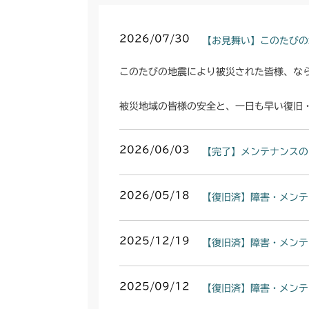
2026/07/30
【お見舞い】このたびの
このたびの地震により被災された皆様、な
被災地域の皆様の安全と、一日も早い復旧
2026/06/03
【完了】メンテナンスの
2026/05/18
【復旧済】障害・メンテ
2025/12/19
【復旧済】障害・メンテ
2025/09/12
【復旧済】障害・メンテ