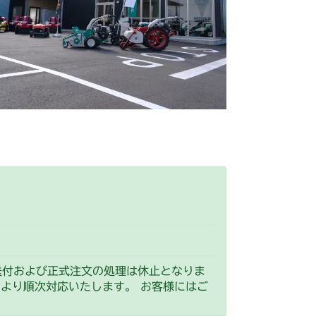
レーム(CE)
本体 FIG10 カバー 2
レーム
本体 FIG8 カバー 2
刈刃リンク(国内)
フラー
本体 FIG7 カバー
シート
本体 FIG21 刈刃リンク
ンジン
本体 FIG3 電装
マフラー(カワサキ)
本体 FIG13 フレーム
G7 Aタイプ アクスル
HSTタンク
本体 FIG31 刈刃カバー
HSTタンク
本体 FIG24 シート
刈刃リンク(輸出)
ッション
本体 FIG12 動力伝達
刈刃カバー
本体 FIG25 バンパー
ーネス
本体 FIG5 タンク
バー 1 (～NO.9170135)
ンジン
本体 FIG5 タンク
G8 Bタイプ アクスル
021C FIG3
刈刃カバー
本体 FIG30 キャノピー
 刈刃カバー(ゴムイタ)
ブレーキ
本体 FIG18 シート
フラー
本体 FIG7 バンパー
バー 1 (NO.9170136～)
フラー
本体 FIG7 カバー
ンジン(日本)
本体 FIG2 エンジン(CE)
G7 アクスル
021C FIG3
 刈刃カバー(チェーン)
刈刃リンク
本体 FIG20 刈刃カバー
バー
本体 FIG9 ミッション
HST配管(～NO.9170135)
バー(丸山 MGA182)
装(日本)
本体 FIG5 電装(CE)
ンジン(日本)
本体 FIG3 電装(日本)
G7 アクスル
シート(オプション)
動力伝達
本体 FIG17 ブレーキ
HST配管(NO.9170136～)
ッション
本体 FIG13 動力伝達
バー
本体 FIG9 リアカバー
装(HST右操作 日本)
本体 FIG7 カバー
ンジン
本体 FIG5 タンク
刈刃リンク
本体 FIG21 刈刃カバー
ブレーキ
本体 FIG48 ロールバーセット
ブレーキ
本体 FIG19 シート
ミッション(日本)
アカバー
本体 FIG16 刈刃駆動
フラー
本体 FIG7 カバー
ンジン
本体 FIG5 タンク
G7 Aタイプ アクスル
刈刃リンク
本体 FIG21 刈刃カバー
HSTタンク(CE)
本体 FIG18 刈刃駆動
 ステアリング
ッション
本体 FIG12 動力伝達
フラー
本体 FIG7 カバー
G8 Bタイプ アクスル
 ステアリング
 走行操作レバー(左ブレーキ 左HSTレバー)
 ステアリング
本体 FIG18 シート
ッション
本体 FIG12 動力伝達
NO.9200001～NO.9200300)
出)
FIG4 電装(国内)
走行操作レバー(日本) CM184RC
 走行操作レバー(左ブレーキ 右HSTレバー)
送付および正式注文の処理は休止となりま
刈刃リンク
本体 FIG20 刈刃カバー
ブレーキ
本体 FIG18 シート
NO.9200301～NO.9200960)
）より順次対応いたします。 お客様にはご
～NO.9260140)
走行操作レバー(CE) CM184RCE
ンジン
本体 FIG5 タンク
 副変速レバー
本体 FIG21 ブレーキ(左足)
カバー(丸山向)
刈刃リンク
本体 FIG20 刈刃カバー
NO.9200961～)