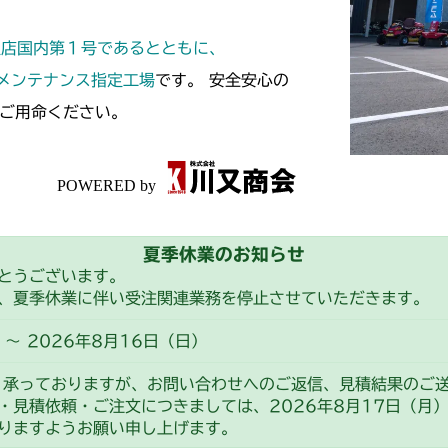
本体 FIG12 
本体 FIG9 ミ
本体 FIG7 カ
本体 FIG1 エ
本体 FIG20 
CM182
本体 FIG25 
本体 FIG17 
定店国内第１号であるとともに、
本体 FIG14 
本体 FIG9 前
本体 FIG9 ミ
本体 FIG21 
本体 FIG1 エ
本体 FIG28 
CM184
スメンテナンス指定工場
です。 安全安心の
本体 FIG22 
本体 FIG16 
本体 FIG18 
本体 FIG14
本体 FIG26 
ご用命ください。
本体 FIG7 カ
ミッション FIG
本体 FIG1 エ
本体 FIG27 
CM185
本体 FIG23 
ミッション FI
本体 FIG21 
本体 FIG31 
本体 FIG9 ミ
ミッション FI
本体 FIG9 リ
本体 FIG31 
本体 FIG1 エ
本体 FIG25 
CM210
本体 FIG37 
本体 FIG14
ミッション FI
本体 FIG19
フロントデフ HD
本体 FIG11
フロントデフ HD
本体 FIG1 エ
CM211
本体 FIG39 
本体 FIG21 
ミッション FIG
本体 FIG20 
ミッション FI
夏季休業のお知らせ
本体 FIG17
フロントデフ HD
本体 FIG8 ミ
本体 FIG1 エ
本体 FIG41 
CM220
とうございます。
本体 FIG24
本体 FIG21 
本体 FIG18
ミッション FI
、夏季休業に伴い受注関連業務を停止させていただきます。
本体 FIG13
本体 FIG7 カ
本体 FIG43
FIG7 カバー
本体 FIG25
CM221
本体 FIG22 
本体 FIG19
～ 2026年8月16日（日）
本体 FIG23 
本体 FIG9 前
本体 FIG44
FIG8 カバー
FIG15 油圧
本体 FIG23
CM212
本体 FIG25 
り承っておりますが、お問い合わせへのご返信、見積結果のご
CM184RC05
本体 FIG18 
ミッション FIG
FIG9 カバー
・見積依頼・ご注文につきましては、2026年8月17日（月
FIG28 プロ
本体 FIG1 エ
本体 FIG26 
CM212K
りますようお願い申し上げます。
本体 FIG24
ミッション FI
ミッション FI
FIG10 カバ