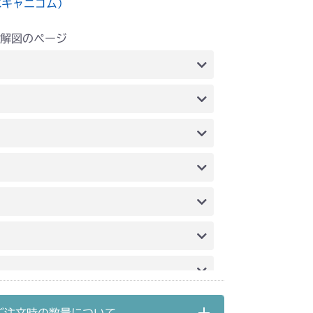
水キャニコム）
解図のページ
装
本体 FIG8 フロントタイヤ
 ステアリング
ンジン(クボタ)
副変速 & HST & ブレーキ
ンジン(ミツビシ)
本体 FIG11 ミッション
FIG14 ステアリング
FIG18 シート
刈刃レバー
本体 FIG13 刈刃カバー
前車軸(～NO.9080100)
FIG14 ステアリング
FIG18 シート
前車軸(NO.9080101～)
アカバー
本体 FIG9 フロントアクスル
 ステアリング
ミッション FIG10 ブレーキ
 走行・操作レバー(左ブレーキ 左HSTレバー)
アカバー
本体 FIG10 フロントアクセル
刈高レバー(HST左操作)
走行操作レバー(～NO.1680289)
ンジン(国内)
本体 FIG2 エンジン(輸出)