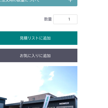
ご注文時の数量について
 刈刃ブレーキ
走行操作レバー(NO.1682001～)
フラー
本体 FIG12 ミッション(国内)
ンジン
本体 FIG5 フレーム&カバー
刈高レバー
本体 FIG28 刈刃ブレーキ
ミッション(輸出)
本体 FIG14 前車軸
車軸
本体 FIG9 動力伝達
数量
ンジン
本体 FIG8 ミッション
 ステアリング
本体 FIG31 ツールボックス
 ステアリング
本体 FIG20 ターフタイヤ
車軸
本体 FIG13 ステアリング
ンジン(国内)
本体 FIG2 エンジン(輸出)
51A FIG10 ブレーキ
見積リストに追加
G10 ブレーキ
マフラー(NO.9090561～)
ンジン
本体 FIG6 マフラー
51B FIG10 ブレーキ
ミッション(国内)
ミッション(チャージポンプ無)
料タンク(～NO.9170135)
お気に入りに追加
ミッション(輸出)
本体 FIG16 前車軸
 ミッション(チャージポンプ付)
燃料タンク(NO.9170136～)
料タンク
本体 FIG5 マフラー
 ステアリング
本体 FIG33 ツールボックス
前車軸
本体 FIG15 ステアリング
マフラー(カワサキ)
本体 FIG13 フレーム
レーム
本体 FIG8 カバー 2
料タンク
本体 FIG6 マフラー
 ターフタイヤ
51A FIG10 ブレーキ
バー 2 (～NO.9170135)
ッション
本体 FIG10 HST配管
レーム(国内)
本体 FIG8 フレーム(CE)
料タンク
本体 FIG5 マフラー
51A FIG10 ブレーキ
51B FIG10 ブレーキ
バー 2 (NO.9170136～)
動力伝達 1
本体 FIG16 動力伝達 2
カバー 2
本体 FIG11 ミッション
レーム
本体 FIG8 カバー 2
51B FIG10 ブレーキ
ンジン
本体 FIG6 マフラー
ミッション
動力伝達 3
本体 FIG21 HSTペダル