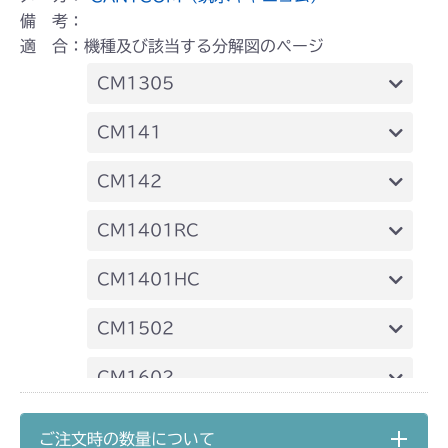
備 考：
適 合：機種及び該当する分解図のページ
CM1305
本体 FIG18 HSTレバー
CM141
本体 FIG20 ブレーキ
FIG13 刈刃駆動
FIG15 HSTレバー
CM142
本体 FIG24 刈刃カバー
FIG16 ブレーキ
FIG13 刈刃駆動
FIG15 HSTレバー
CM1401RC
ミッション FIG2 HST
FIG22 刈刃ブレーキ
FIG16 ブレーキ
本体 FIG13 動力伝達(刈刃)
CM1401HC
FIG22 刈刃ブレーキ
本体 FIG14 刈刃駆動
本体 FIG14 240A 動力伝達
CM1502
本体 FIG16 走行・操作レバー(左ブレー
本体 FIG15 刈刃駆動
本体 FIG19 HSTレバー
CM1602
キ 左HSTレバー)
本体 FIG18 走行操作レバー(～
本体 FIG21 ブレーキ
本体 FIG18 ブレーキ(左)
本体 FIG9 動力伝達
CM1603
NO.1680289)
ご注文時の数量について