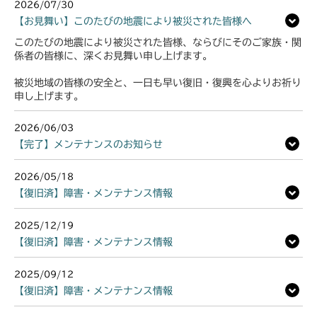
USA)
本体 FIG28 電動昇降
本体 FIG22 走行操作レバー(～
2026/07/30
本体 FIG23 走行操作(NO.1721155
本体 FIG39 刈刃ブレーキ
NO.1750032)
【お見舞い】このたびの地震により被災された皆様へ
本体 FIG36 刈刃ブレーキ
～)
本体 FIG29 刈刃カバー
このたびの地震により被災された皆様、ならびにそのご家族・関
本体 FIG23 走行操作レバー
係者の皆様に、深くお見舞い申し上げます。
本体 FIG25 ブレーキ
本体 FIG31 刈刃ブレーキ
(NO.1752001～)
被災地域の皆様の安全と、一日も早い復旧・復興を心よりお祈り
本体 FIG32 刈刃カバー
本体 FIG25 ブレーキ(左)
申し上げます。
本体 FIG29 スライドリンク
2026/06/03
【完了】メンテナンスのお知らせ
本体 FIG31 刈刃カバー
2026/05/18
【復旧済】障害・メンテナンス情報
2025/12/19
【復旧済】障害・メンテナンス情報
2025/09/12
【復旧済】障害・メンテナンス情報