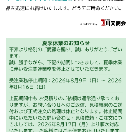
本体 FIG15 HSTレバー
本体 FIG21 刈刃ブレーキ
CM225
本体 FIG23 走行操作レバー(日本)
付)
FIG33 ブレーキ(HSTレバー付)
品を迅速にお届けいたします。どうぞご用命ください。
本体 FIG17 ブレーキ
CM184RC050/CM184RC060
本体 FIG17 ブレーキ
本体 FIG22 刈刃駆動
本体 FIG8 フレーム
CM226
本体 FIG34 走行操作レバー(左ブレーキ
FIG35 シート
ミッション FIG2 HST
本体 FIG24 走行操作レバー(日本)
ミッション FIG2 HST
左HSTレバー CE)
本体 FIG27 ブレーキ
本体 FIG10 リアカバー
CM184RC150/CM184RC160
本体 FIG10 リアカバー
CM250
本体 FIG31 刈刃カバー
本体 FIG11 ミッション(日本)
本体 FIG26 ブレーキ(左)
夏季休業のお知らせ
本体 FIG12 ミッション(チャージポンプ
本体 FIG7 リアカバー
CM252
平素より格別のご愛顧を賜り、誠にありがとうござい
無)
本体 FIG12 ミッション(CE)
本体 FIG27 ブレーキ(右)
ます。
本体 FIG9 ミッション
本体 FIG7 リアカバー
CM1803
誠に勝手ながら、下記の期間につきまして、夏季休業
本体 FIG13 ミッション(チャージポンプ
本体 FIG24 刈刃駆動
本体 FIG33 刈刃カバー
に伴い受注関連業務を停止させていただきます。
付)
本体 FIG16 刈刃駆動
本体 FIG9 ミッション
本体 FIG10 リアカバー
CM2201RC
本体 FIG26 走行操作レバー(日本)
本体 FIG35 刈刃ブレーキ
受注業務停止期間：2026年8月9日（日）～ 2026
本体 FIG22 刈刃駆動
本体 FIG18 走行操作レバー(左ブレーキ
CM225RC
本体 FIG16 刈刃駆動
年8月16日（日）
本体 FIG22 動力伝達(刈刃)
左HSTレバー)
本体 FIG10 リアカバー
CM2201YC
本体 FIG24 走行操作レバー(左ブレーキ
本体 FIG27 走行操作レバー(CE)
本体 FIG20 走行操作レバー(左ブレーキ
上記期間中も お見積りのご依頼は通常通り承ってお
本体 FIG23 刈刃駆動
左HSTレバー)
本体 FIG20 ブレーキ(左)
本体 FIG22 動力伝達(刈刃)
CM225RCE
左HSTレバー)
本体 FIG7 リアカバー
りますが、お問い合わせへのご返信、見積結果のご送
CM2201YCV/YCS
付および正式注文の処理は休止となります。休止期間
本体 FIG25 走行操作レバー(左ブレーキ
本体 FIG25 走行操作レバー(左ブレーキ
本体 FIG27 刈刃ブレーキ
本体 FIG23 刈刃駆動
本体 FIG28 走行操作レバー(日本)
本体 FIG22 ブレーキ(左)
本体 FIG15 動力伝達(刈刃)
中にいただいたお問い合わせ・見積依頼・ご注文につ
左HSTレバー)
本体 FIG7 リアカバー
CM2203RC
左HSTレバー CE)
CM225RC100
きましては、2026年8月17日（月）より順次対応
本体 FIG25 走行操作レバー(左ブレーキ
本体 FIG25 刈刃リンク
本体 FIG16 刈刃駆動
本体 FIG26 走行操作レバー(左ブレーキ
本体 FIG17 動力伝達(刈刃)
いたします。 お客様にはご不便をおかけいたします
本体 FIG26 走行操作レバー(左ブレーキ