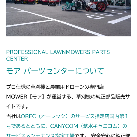
ミッション FIG2 HST
本体 FIG15 HSTレバー
本体 FIG44 刈刃カバー(チェーン)
本体 FIG7 カバー
本体 FIG28 刈刃カバー
CM184
本体 FIG27 シート
本体 FIG23 ブレーキ
本体 FIG17 ブレーキ
本体 FIG8 カバー(丸山 MGA182)
本体 FIG7 フレーム
CM185
本体 FIG24 シート
ミッション FIG2 HST
本体 FIG15 HSTレバー
本体 FIG9 リアカバー
本体 FIG8 リアカバー
CM210
本体 FIG17 ブレーキ
本体 FIG10 ミッション(日本)
本体 FIG10 ミッション
本体 FIG14 HSTレバー
CM211
PROFESSIONAL LAWNMOWERS PARTS
ミッション FIG2 HST
本体 FIG11 ミッション(CE)
CENTER
本体 FIG16 刈刃駆動
本体 FIG16 ブレーキ
本体 FIG14 HSTレバー
CM220
モア パーツセンターについて
本体 FIG18 刈刃駆動
本体 FIG18 走行操作レバー(左ブレーキ
本体 FIG20 刈刃カバー
本体 FIG16 ブレーキ
左HSTレバー)
FIG26 プロペラシャフト
CM221
本体 FIG20 走行操作レバー(日本)
プロ仕様の草刈機と農業用ドローンの専門店
ミッション FIG2 HST
CM184RC
ミッション FIG2 HST
本体 FIG19 走行操作レバー(左ブレーキ
FIG29 HSTペダル(HSTレバー
FIG28 プロペラシャフト
CM212
MOWER【モア】が運営する、草刈機の純正部品販売サ
右HSTレバー)
付)NO.9200835～
本体 FIG21 走行操作レバー(CE)
イトです。
FIG32 HSTペダル
FIG34 ブレーキ
CM184RCE
本体 FIG7 カバー
CM212K
本体 FIG21 ブレーキ(左足)
FIG30 HSTペダル(HSTレバー無)～
当社は
OREC（オーレック）のサービス指定店国内第１
NO.9200834
FIG36 シート(輸出)
本体 FIG22 走行操作レバー(日本)
本体 FIG8 カバー(丸山 MGA212)
本体 FIG29 刈刃ブレーキ
本体 FIG8 カバー
号であるとともに、CANYCOM（筑水キャニコム）の
CM223
CM184RC100
FIG32 ブレーキ(HSTレバー無)
FIG37 シート(国内)
本体 FIG15 HSTレバー
サービスメンテナンス指定工場
です。 安全安心の純正部
本体 FIG32 ミッション(チャージポンプ