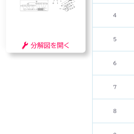
4
5
分解図を開く
6
7
8