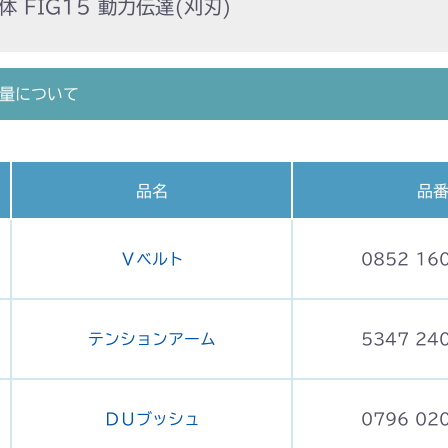
 FIG15 動力伝達(刈刃)
量について
品名
品
Ｖベルト
0852 16
テンションアーム
5347 24
ＤＵブッシュ
0796 02