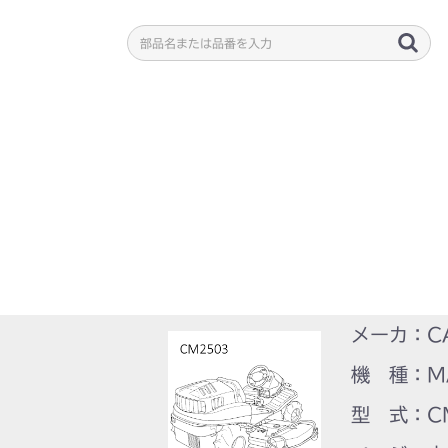
メーカ：C
機 種：M
型 式：C