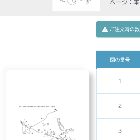
ページ：本体
ご注文時の数
図の番号
1
2
3