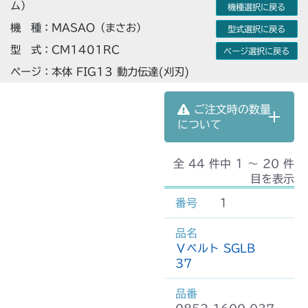
ム）
機種選択に戻る
機 種：MASAO（まさお）
型式選択に戻る
型 式：CM1401RC
ページ選択に戻る
ページ：本体 FIG13 動力伝達(刈刃)
ご注文時の数量
について
全 44 件中 1 〜 20 件
目を表示
1
Ｖベルト SGLB
37