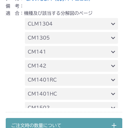
備 考：
適 合：機種及び該当する分解図のページ
CLM1304
本体 FIG5 ミッション
CM1305
本体 FIG12 刈刃レバー
本体 FIG11 ミッション
CM141
本体 FIG18 HSTレバー
FIG1 エンジン(国内)
CM142
FIG2 エンジン(CE)
FIG1 エンジン(国内)
CM1401RC
FIG8 ミッション
FIG13 刈刃駆動
FIG2 エンジン(CE)
本体 FIG1 エンジン(日本)
CM1401HC
FIG15 HSTレバー
FIG8 ミッション
FIG13 刈刃駆動
本体 FIG14 刈刃駆動
本体 FIG1 エンジン
CM1502
FIG15 HSTレバー
本体 FIG22 刈高レバー(HST左操作)
本体 FIG15 刈刃駆動
本体 FIG12 ミッション(国内)
CM1602
ご注文時の数量について