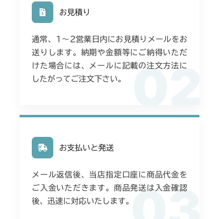
お見積り
本体 FIG27 刈高レバー
本体 FIG16 刈刃駆動
本体 FIG1 エンジン(国内)
CMX224
本体 FIG27 刈高レバー(HST左操作)
通常、1〜2営業日内にお見積りメールをお
本体 FIG2 エンジン(CE)
本体 FIG1 エンジン(日本)
CMX227
送りします。納期や金額等にご納得いただ
本体 FIG28 刈高レバー(HST右操作)
02
本体 FIG22 刈刃駆動
けた場合には、メールに記載の注文方法に
本体 FIG2 エンジン(CE)
本体 FIG1 エンジン(日本)
CMX251
本体 FIG32 エンジン(CE)
したがってご注文下さい。
本体 FIG36 ロプス
本体 FIG21 刈刃駆動
本体 FIG2 エンジン(CE Asia)
本体 FIG1 エンジン(国内)
CMX253
本体 FIG37 刈高レバー(標準)
本体 FIG20 刈刃駆動
本体 FIG16 刈刃駆動
本体 FIG1 エンジン(国内)
CMX1804
本体 FIG38 刈高レバー(HST右操作)
本体 FIG35 刈高レバー(HST左操作)
本体 FIG26 刈高レバー(HST左操作)
本体 FIG16 刈刃駆動
本体 FIG1 エンジン(日本)
CMX2202RC
お支払いと発送
本体 FIG36 刈高レバー(HST右操作)
本体 FIG27 刈刃リンク
本体 FIG2 エンジン(CE AU)
本体 FIG1 エンジン(日本 韓国)
CMX2202YC
メール返信後、当店指定口座に商品代金を
本体 FIG20 刈刃駆動
03
本体 FIG2 エンジン(CE Asia USA)
ご入金いただきます。商品発送は入金確認
本体 FIG1 エンジン
CMX2202YCV/YCS
後、迅速に対応いたします。
本体 FIG35 刈高レバー(HST左操作)
本体 FIG21 刈刃駆動
本体 FIG2 エンジン(CE Asia)
本体 FIG1 エンジン
CMX2206HC