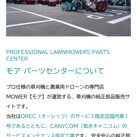
本体 FIG18 ステアリング
本体 FIG14 HSTレバー
本体 FIG9 ミッション
CM182
本体 FIG48 ロールバーセット
本体 FIG22 副変速
本体 FIG15 HSTレバー
本体 FIG9 ミッション
CM184
本体 FIG30 キャノピー
本体 FIG15 HSTレバー
本体 FIG1 エンジン(日本)
CM185
本体 FIG2 エンジン(CE)
本体 FIG1 エンジン(日本)
CM210
PROFESSIONAL LAWNMOWERS PARTS
CENTER
本体 FIG18 刈刃駆動
本体 FIG16 刈刃駆動
本体 FIG8 ミッション
CM211
モア パーツセンターについて
本体 FIG31 刈高レバー(標準)
本体 FIG25 刈高レバー(HST左操作)
本体 FIG14 HSTレバー
本体 FIG8 ミッション
CM220
本体 FIG32 刈高レバー(HST右操作)
プロ仕様の草刈機と農業用ドローンの専門店
本体 FIG26 刈高レバー(HST右操作)
本体 FIG14 HSTレバー
FIG1 エンジン
FIG12 ミッション
CM221
MOWER【モア】が運営する、草刈機の純正部品販売サ
本体 FIG30 エンジン(CE)
イトです。
FIG30 HSTペダル(HSTレバー無)～
FIG1 エンジン
FIG14 ミッション
CM212
NO.9200834
当社は
OREC（オーレック）のサービス指定店国内第１
FIG32 HSTペダル
本体 FIG9 ミッション
号であるとともに、CANYCOM（筑水キャニコム）の
CM212K
サービスメンテナンス指定工場
です。 安全安心の純正部