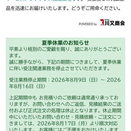
本体 FIG15 HSTレバー
本体 FIG9 ミッション
CM223
品を迅速にお届けいたします。どうぞご用命ください。
本体 FIG15 HSTレバー
本体 FIG1 エンジン(国内)
CM225
本体 FIG2 エンジン(CE)
本体 FIG1 エンジン(日本)
CM226
本体 FIG22 刈刃駆動
夏季休業のお知らせ
本体 FIG2 エンジン(CE)
本体 FIG1 エンジン(日本)
CM250
平素より格別のご愛顧を賜り、誠にありがとうござい
本体 FIG34 ロプス
ます。
本体 FIG24 刈刃駆動
本体 FIG2 エンジン(CE)
本体 FIG1 エンジン(国内)
CM252
誠に勝手ながら、下記の期間につきまして、夏季休業
本体 FIG38 刈高レバー(標準)
に伴い受注関連業務を停止させていただきます。
本体 FIG22 刈刃駆動
本体 FIG16 刈刃駆動
本体 FIG1 エンジン(国内)
CM1803
本体 FIG39 刈高レバー(右操作)
受注業務停止期間：2026年8月9日（日）～ 2026
本体 FIG36 刈高レバー(HST左操作)
本体 FIG24 刈高レバー(HST左操作)
年8月16日（日）
本体 FIG16 刈刃駆動
本体 FIG1 エンジン(日本)
CM2201RC
本体 FIG37 刈高レバー(HST右操作)
上記期間中も お見積りのご依頼は通常通り承ってお
本体 FIG25 刈刃リンク
本体 FIG2 エンジン(CE)
本体 FIG1 エンジン(日本 韓国)
りますが、お問い合わせへのご返信、見積結果のご送
CM2201YC
付および正式注文の処理は休止となります。休止期間
本体 FIG23 刈刃駆動
本体 FIG2 エンジン(CE Asia USA)
中にいただいたお問い合わせ・見積依頼・ご注文につ
本体 FIG1 エンジン
CM2201YCV/YCS
きましては、2026年8月17日（月）より順次対応
本体 FIG35 刈高レバー(HST左操作)
本体 FIG23 刈刃駆動
本体 FIG16 刈刃駆動
いたします。 お客様にはご不便をおかけいたします