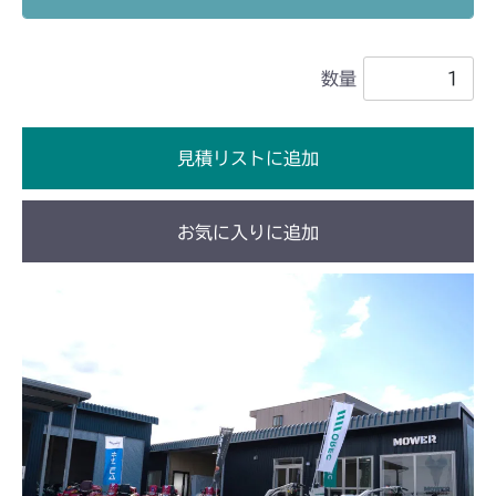
本体 FIG25 刈高レバー
本体 FIG13 ミッション(輸出)
本体 FIG6 ミッション
CM1603
本体 FIG19 HSTレバー
本体 FIG11 HSTレバー
数量
本体 FIG8 ミッション
CM1801
本体 FIG16 刈刃リンク
本体 FIG14 HSTレバー
本体 FIG14 ミッション(国内)
CM1802
見積リストに追加
本体 FIG15 ミッション(輸出)
本体 FIG9 ミッション(チャージポンプ無)
CM2101
本体 FIG21 HSTレバー
お気に入りに追加
本体 FIG10 ミッション(チャージポンプ
本体 FIG14 カバー 1 (～
CM2102
付)
NO.9170135)
本体 FIG7 カバー 1
CM2103
本体 FIG16 HSTレバー
本体 FIG16 カバー 1 (NO.9170136
～)
本体 FIG9 ミッション
本体 FIG9 カバー 1
CM2104
本体 FIG18 ミッション
本体 FIG23 副変速
本体 FIG11 ミッション
本体 FIG7 カバー 1
CM181
本体 FIG33 副変速
本体 FIG31 キャノピー
本体 FIG20 ステアリング
本体 FIG9 ミッション
本体 FIG8 ミッション
CM182K
本体 FIG47 シートベルト
本体 FIG24 副変速