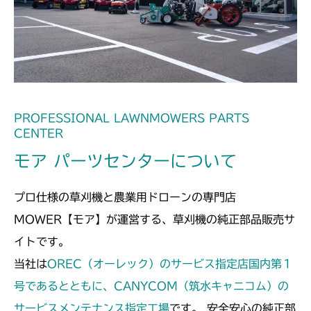
ミッション FIG2 HST
本体 FIG3 電装
本体 FIG8 カバー
CM182
本体 FIG21 デフ
ミッション FIG2 HST
本体 FIG3 電装
本体 FIG7 カバー
CM184
本体 FIG32 HSTニュートラル
本体 FIG8 カバー(丸山 MGA182)
本体 FIG1 エンジン(日本)
CM185
ミッション FIG2 HST
本体 FIG2 エンジン(CE)
本体 FIG1 エンジン(日本)
CM210
PROFESSIONAL LAWNMOWERS PARTS
CENTER
本体 FIG3 エンジンコントロール
本体 FIG2 エンジンコントロール
本体 FIG3 電装
CM211
モア パーツセンターについて
本体 FIG4 電装(日本)
本体 FIG3 電装(日本)
ミッション FIG2 HST
本体 FIG3 電装
CM220
本体 FIG5 電装(CE)
プロ仕様の草刈機と農業用ドローンの専門店
本体 FIG4 電装(HST右操作 日本)
ミッション FIG2 HST
FIG3 電装
CM221
MOWER【モア】が運営する、草刈機の純正部品販売サ
本体 FIG6 燃料タンク
本体 FIG5 燃料タンク
イトです。
FIG29 HSTペダル(HSTレバー
FIG3 電装(輸出)
FIG4 電装(国内)
本体 FIG10 ミッション(日本)
CM212
本体 FIG10 ミッション
付)NO.9200835～
当社は
OREC（オーレック）のサービス指定店国内第１
FIG32 HSTペダル
本体 FIG11 ミッション(CE)
本体 FIG3 電装
本体 FIG7 カバー
本体 FIG23 シート
号であるとともに、CANYCOM（筑水キャニコム）の
CM212K
FIG30 HSTペダル(HSTレバー無)～
NO.9200834
本体 FIG29 シート
サービスメンテナンス指定工場
です。 安全安心の純正部