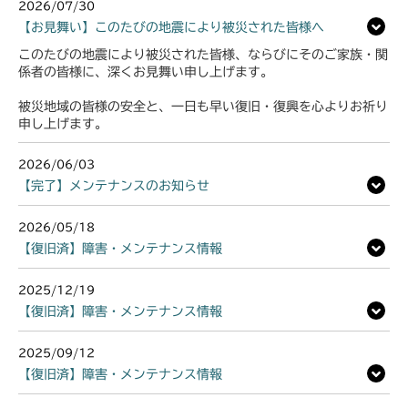
ミッション FIG6 ブレーキ
2026/07/30
本体 FIG42 シート(日本)
本体 FIG37 刈刃カバー(CE AU USA)
ミッション FIG6 ブレーキ
本体 FIG30 シート(High CE USA)
【お見舞い】このたびの地震により被災された皆様へ
ミッション FIG6 ブレーキ
本体 FIG43 シート(韓国)
ミッション FIG6 ブレーキ
このたびの地震により被災された皆様、ならびにそのご家族・関
本体 FIG34 刈刃カバー(CE USA)
係者の皆様に、深くお見舞い申し上げます。
本体 FIG44 シート(CE)
ミッション FIG6 ブレーキ
被災地域の皆様の安全と、一日も早い復旧・復興を心よりお祈り
本体 FIG50 刈刃カバー(CE ISEKI)
申し上げます。
ミッション FIG6 ブレーキ
2026/06/03
【完了】メンテナンスのお知らせ
2026/05/18
【復旧済】障害・メンテナンス情報
2025/12/19
【復旧済】障害・メンテナンス情報
2025/09/12
【復旧済】障害・メンテナンス情報