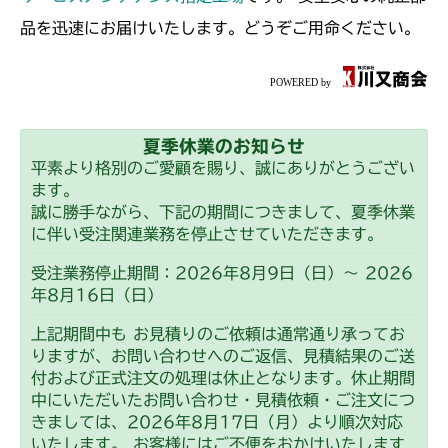
本体 FIG8 カバー(丸山 MGA212)
本体 FIG30 エンジン(CE)
本体 FIG3 電装
本体 FIG8 カバー
CM223
品を迅速にお届けいたします。どうぞご用命ください。
ミッション FIG6 ブレーキ
ミッション FIG2 HST
本体 FIG31 電装(CE)
ミッション FIG2 HST
本体 FIG4 電装(国内)
CM225
本体 FIG32 ミッション(チャージポンプ
本体 FIG5 電装(CE)
付)
本体 FIG1 エンジン(日本)
CM226
本体 FIG30 刈刃リンク
夏季休業のお知らせ
ミッション FIG6 ブレーキ
本体 FIG2 エンジン(CE)
本体 FIG1 エンジン(日本)
CM250
平素より格別のご愛顧を賜り、誠にありがとうござい
ます。
本体 FIG3 エンジンコントロール
本体 FIG2 エンジン(CE)
本体 FIG1 エンジン(国内)
CM252
誠に勝手ながら、下記の期間につきまして、夏季休業
本体 FIG4 電装(日本)
に伴い受注関連業務を停止させていただきます。
本体 FIG3 エンジンコントロール
本体 FIG2 エンジンコントロール
本体 FIG1 エンジン(国内)
CM1803
本体 FIG5 電装(CE)
受注業務停止期間：2026年8月9日（日）～ 2026
本体 FIG4 電装(日本)
本体 FIG3 電装(国内)
年8月16日（日）
本体 FIG2 エンジンコントロール
本体 FIG1 エンジン(日本)
CM2201RC
本体 FIG6 電装(HST右操作)
本体 FIG5 電装(CE)
本体 FIG4 燃料タンク
上記期間中も お見積りのご依頼は通常通り承ってお
本体 FIG3 電装(国内)
本体 FIG2 エンジン(CE)
本体 FIG1 エンジン(日本 韓国)
本体 FIG7 燃料タンク
りますが、お問い合わせへのご返信、見積結果のご送
CM2201YC
本体 FIG6 電装(HST右操作 日本)
本体 FIG9 ミッション
付および正式注文の処理は休止となります。休止期間
本体 FIG4 燃料タンク
本体 FIG3 エンジンコントロール
本体 FIG2 エンジン(CE Asia USA)
本体 FIG11 ミッション(日本)
中にいただいたお問い合わせ・見積依頼・ご注文につ
本体 FIG1 エンジン
本体 FIG7 燃料タンク
CM2201YCV/YCS
本体 FIG22 シート
本体 FIG9 ミッション
きましては、2026年8月17日（月）より順次対応
本体 FIG4 電装(日本)
本体 FIG3 エンジンコントロール
本体 FIG12 ミッション(CE)
本体 FIG2 エンジンコントロール
いたします。 お客様にはご不便をおかけいたします
本体 FIG12 ミッション(チャージポンプ