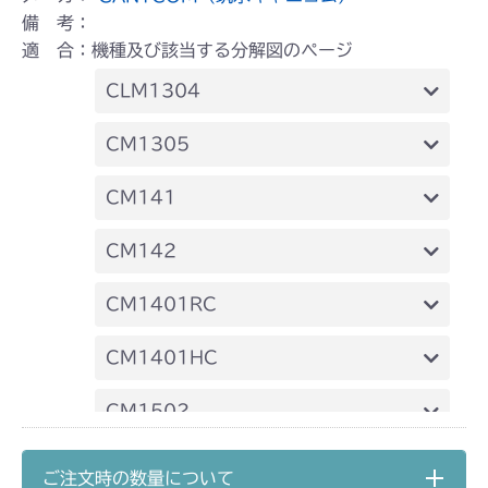
備 考：
適 合：機種及び該当する分解図のページ
CLM1304
本体 FIG4 フレーム
CM1305
本体 FIG5 ミッション
本体 FIG11 ミッション
CM141
本体 FIG11 副変速 & HST & ブレーキ
ミッション FIG2 HST
FIG4 電装(国内)
FIG5 電装(CE)
CM142
本体 FIG13 刈刃カバー
FIG15 HSTレバー
FIG4 電装(国内)
FIG5 電装(CE)
CM1401RC
FIG15 HSTレバー
本体 FIG2 エンジンコントロール
CM1401HC
本体 FIG3 電装(日本)
本体 FIG1 エンジン
CM1502
本体 FIG8 ミッション(チャージポンプ無
本体 FIG2 エンジンコントロール
本体 FIG4 電装(国内)
CM1602
し)
ご注文時の数量について