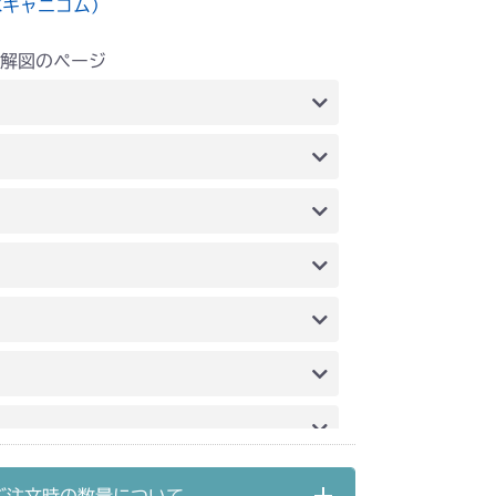
水キャニコム）
解図のページ
力伝達
本体 FIG12 刈刃レバー
ンジン(クボタ)
ンジン(ミツビシ)
本体 FIG16 動力伝達
(国内)
FIG2 エンジン(CE)
FIG20 刈刃カバー
(国内)
FIG2 エンジン(CE)
FIG19 刈刃リンク
ンジン(日本)
本体 FIG9 フロントアクスル
カバー
ブレーキ(左)
本体 FIG20 シート
ンジン
本体 FIG10 フロントアクセル
刈刃カバー
ブレーキ
本体 FIG23 シート
ンジン(国内)
本体 FIG2 エンジン(輸出)