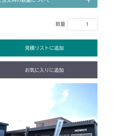
ご注文時の数量について
刈刃カバー
動力伝達
力伝達
本体 FIG16 刈刃リンク
数量
ンジン
本体 FIG12 動力伝達
ンジン(国内)
本体 FIG2 エンジン(輸出)
見積リストに追加
動力伝達
ンジン
本体 FIG14 動力伝達
HST配管(～NO.9170135)
お気に入りに追加
HST配管(NO.9170136～)
HST配管
本体 FIG15 動力伝達 1
動力伝達 1
本体 FIG26 動力伝達 2
動力伝達 2
本体 FIG18 刈刃駆動
HSTタンク
本体 FIG16 動力伝達 1
刈刃駆動
本体 FIG35 デフロック
シート
本体 FIG30 刈刃ブレーキ
動力伝達 2
本体 FIG19 刈刃駆動
HSTタンク
本体 FIG14 動力伝達 1
シート
本体 FIG46 刈刃ブレーキ
10 PTO
デフロック
本体 FIG27 シート
動力伝達 2
本体 FIG17 刈刃駆動
ンジン
本体 FIG7 カバー
10 PTO