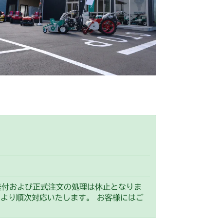
 刈刃ブレーキ
シート
本体 FIG29 刈刃ブレーキ
動力伝達
本体 FIG20 刈刃カバー
ンジン
本体 FIG8 カバー
動力伝達
本体 FIG21 刈刃カバー
ンジン
本体 FIG7 カバー
バー(丸山 MGA182)
 フロントアクスル
動力伝達
本体 FIG21 刈刃カバー
ブレーキ(左)
本体 FIG27 ブレーキ(右)
 フロントアクスル(標準)
シート
本体 FIG31 刈高レバー(標準)
ブレーキ(左足)
本体 FIG23 シート
ンジン
本体 FIG12 動力伝達
刈高レバー(HST右操作)
刈刃カバー(標準)
刈刃カバー
ンジン
本体 FIG7 カバー
刈刃カバー
刈刃カバー(CE)
動力伝達
本体 FIG20 刈刃カバー
ー(丸山製作所・HSTレバー付)
達 2
達 2
送付および正式注文の処理は休止となりま
）より順次対応いたします。 お客様にはご
ンジン
本体 FIG7 カバー