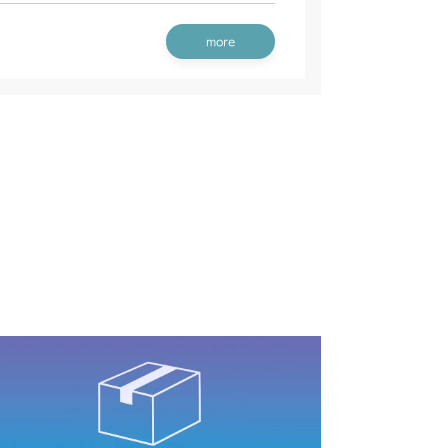
刈刃カバー
刈刃カバー
ート(Asia)
本体 FIG42 シート(日本)
刈刃カバー
more
アカバー
本体 FIG9 ミッション
刈刃カバー(CE AU)
刈刃カバー(CE USA)
シート(韓国)
本体 FIG44 シート(CE)
刈刃カバー
ブレーキ(左 日本)
/S
刈刃カバー(日本 韓国 Asia)
ブレーキ(左 ロング CE AU USA)
ブレーキ(左 日本)
本体 FIG25 シート
刃カバー(CE ISEKI)
シート
刈刃カバー(日本)
ブレーキ(左)
ート(High CE AU USA)
ブレーキ(左 ロング CE USA)
ブレーキ(左)
本体 FIG26 シート
刈刃カバー(日本)
シート
刈刃リンク
本体 FIG29 刈刃カバー
フロントカバー
本体 FIG6 リアカバー
CV/YCS
刈刃カバー(CE AU USA)
ート(High CE USA)
刈刃カバー(標準)
フロントカバー
本体 FIG32 刈刃カバー
YCS
刈刃カバー
 石飛びカバーセット
フロントカバー
本体 FIG6 リアカバー
刈刃カバー(CE USA)
 スライドリンク
本体 FIG31 刈刃カバー