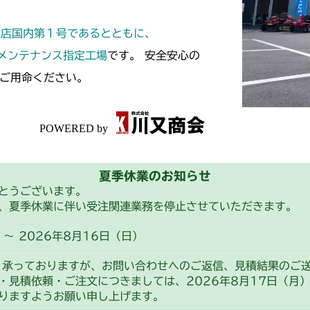
本体 FIG33
本体 FIG24 
本体 FIG12 
本体 FIG1 エ
CM182
定店国内第１号であるとともに、
本体 FIG13 
本体 FIG1 エ
CM184
スメンテナンス指定工場
です。 安全安心の
ご用命ください。
本体 FIG8 カ
本体 FIG13
CM185
本体 FIG13 
本体 FIG26 
本体 FIG11
CM210
本体 FIG29 
本体 FIG21 
本体 FIG1 エ
CM211
本体 FIG32 
夏季休業のお知らせ
本体 FIG27 
本体 FIG20 
本体 FIG1 エ
CM220
とうございます。
本体 FIG33 
本体 FIG35 
、夏季休業に伴い受注関連業務を停止させていただきます。
本体 FIG12 
FIG10 カバ
CM221
～ 2026年8月16日（日）
FIG25 動力伝
FIG27 動力伝
CM212
り承っておりますが、お問い合わせへのご返信、見積結果のご
・見積依頼・ご注文につきましては、2026年8月17日（月
本体 FIG1 エ
CM212K
りますようお願い申し上げます。