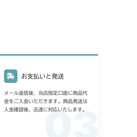
バー(丸山 MGA212)
ンジン
本体 FIG8 カバー
動力伝達
本体 FIG21 刈刃カバー
動力伝達
本体 FIG21 刈刃カバー
HSTタンク
フロントアクスル(AG)
 フロントアクスル(日本)
 フロントアクスル(ターフ)
フロントアクスル(CE)
 フロントアクスル(標準)
 走行操作レバー(国内)
 フロントアクスル(ターフ)
 フロントアクスル(前ブレーキ)
 フロントアクスル
走行操作レバー(CE)
ブレーキ(左)
本体 FIG33 ブレーキ(CE)
お支払いと発送
ブレーキ(左足)
ブレーキ(左)
本体 FIG22 シート
 フロントアクスル
刈刃カバー
ブレーキ(右)
本体 FIG36 シート
 ブレーキ(左足 前ブレーキ)
刈刃カバー
メール返信後、当店指定口座に商品代
ブレーキ(左)
本体 FIG24 シート
 フロントアクスル
 ガードセット(オプション)
刈高レバー(標準)
ブレーキ(右足)
本体 FIG33 シート
金をご入金いただきます。商品発送は
03
刈刃カバー
フロントアクスル(CE)
入金確認後、迅速に対応いたします。
 フロントアクスル(標準)
刈高レバー(右操作)
 クイックターン
ブレーキ(左)
フロントアクスル(CE Asia 前ブレーキ)
刈刃カバー
 フロントアクスル(標準)
刈刃カバー(標準)
YCS
ブレーキ(左 ロング CE)
ブレーキ(左)