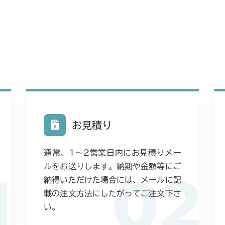
本体 FIG8 カ
本体 FIG1 エ
CM223
本体 FIG13 
本体 FIG13 
本体 FIG12 
CM225
本体 FIG13 
本体 FIG14
CM226
本体 FIG14
本体 FIG15 
本体 FIG15
CM250
本体 FIG24
本体 FIG16
本体 FIG16
本体 FIG11
CM252
本体 FIG25 
本体 FIG32 
お見積り
本体 FIG29 
本体 FIG20 
本体 FIG11
CM1803
本体 FIG31 
本体 FIG34 
本体 FIG30
本体 FIG25 
通常、1〜2営業日内にお見積りメー
本体 FIG22 
本体 FIG16
本体 FIG33
CM2201RC
本体 FIG38 
本体 FIG31 
ルをお送りします。納期や金額等にご
1
02
本体 FIG27 
本体 FIG17 
納得いただけた場合には、メールに記
本体 FIG16
本体 FIG39 
CM2201YC
本体 FIG34
載の注文方法にしたがってご注文下さ
本体 FIG29 
本体 FIG17 
本体 FIG40 
本体 FIG11
い。
本体 FIG38 
CM2201YCV/
本体 FIG30 
本体 FIG29 