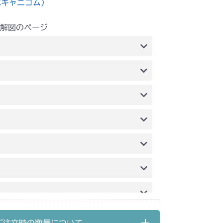
水キャニコム）
解図のページ
タンクベース & エンジンコントロール
副変速 & HST & ブレーキ
エンジンコントロール
刈刃レバー
本体 FIG13 刈刃カバー
HSTレバー
レバー
レバー
ミッション(チャージポンプ無し)
動力伝達(刈刃)
240A 動力伝達
 走行・操作レバー(左ブレーキ 左HSTレバー)
走行操作レバー(～NO.1680289)
HSTレバー