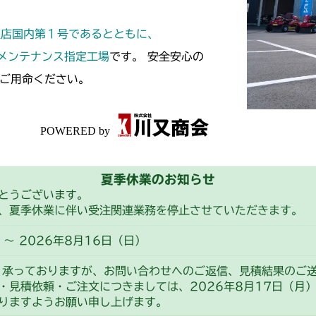
本体 FIG13
CM185
定店国内第１号であるとともに、
本体 FIG20 
本体 FIG11
CM210
スメンテナンス指定工場
です。 安全安心の
本体 FIG21 
ご用命ください。
本体 FIG18
本体 FIG14 
CM211
本体 FIG22 
本体 FIG19
本体 FIG14 
CM220
本体 FIG23
本体 FIG27 
CM184RC05
FIG29 HST
CM221
本体 FIG34
夏季休業のお知らせ
本体 FIG24
FIG30 HST
FIG32 HST
CM212
とうございます。
CM184RC15
本体 FIG35 
、夏季休業に伴い受注関連業務を停止させていただきます。
本体 FIG15 
CM212K
～ 2026年8月16日（日）
本体 FIG15 
CM223
り承っておりますが、お問い合わせへのご返信、見積結果のご
・見積依頼・ご注文につきましては、2026年8月17日（月
本体 FIG13 
CM225
りますようお願い申し上げます。