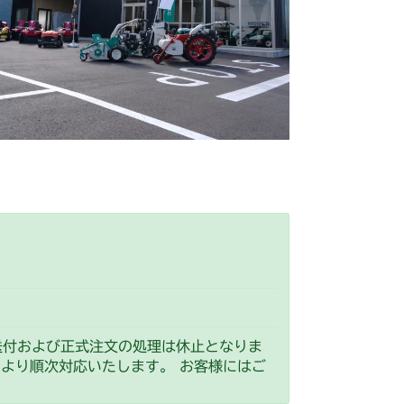
 フロントアクスル
走行操作レバー(日本) CM184RC
 フロントアクスル(標準)
走行操作レバー(CE) CM184RCE
 走行操作レバー(左ブレーキ 左HSTレバー)
HSTレバー
走行操作レバー(日本) CM184RC100
 走行操作レバー(左ブレーキ 右HSTレバー)
HSTレバー
本体 FIG19 刈刃リンク
 走行操作レバー(日本)
刈刃カバー(標準)
0/CM184RC060
ペダル(HSTレバー付)NO.9200835～
 走行操作レバー(左ブレーキ 左HSTレバー CE)
 走行操作レバー(日本)
ペダル(HSTレバー無)～NO.9200834
ペダル
0/CM184RC160
刈刃カバー(CE)
HSTレバー
本体 FIG20 刈刃リンク
HSTレバー
本体 FIG20 刈刃リンク
送付および正式注文の処理は休止となりま
）より順次対応いたします。 お客様にはご
フロントアクスル(AG)