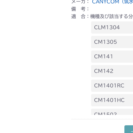
メーカ：
CANYCOM（筑
備 考：
適 合：機種及び該当する分
CLM1304
本体 FIG3 
CM1305
本体 FIG11 
本体 FIG3 
CM141
本体 FIG12 
本体 FIG18 
FIG15 HST
CM142
FIG15 HST
CM1401RC
本体 FIG8 
CM1401HC
本体 FIG13 
本体 FIG14 
CM1502
本体 FIG16
本体 FIG18 
本体 FIG19 
CM1602