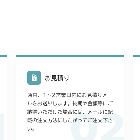
本体 FIG14
本体 FIG14
CM226
本体 FIG30 
本体 FIG15 
本体 FIG15
CM250
本体 FIG16
本体 FIG16
本体 FIG11
CM252
本体 FIG26 
本体 FIG24
本体 FIG18
本体 FIG11
CM1803
本体 FIG27 
本体 FIG25
本体 FIG25 
本体 FIG20
本体 FIG13
CM2201RC
本体 FIG28 
本体 FIG26
お見積り
本体 FIG14
本体 FIG13 
本体 FIG29
CM2201YC
本体 FIG27
CM225RC05
本体 FIG22 
通常、1〜2営業日内にお見積りメー
本体 FIG14 
本体 FIG9 ミ
本体 FIG38 
CM2201YCV/
本体 FIG30
ルをお送りします。納期や金額等にご
本体 FIG25
1
02
本体 FIG22 
CM225RC15
本体 FIG15 
本体 FIG39
納得いただけた場合には、メールに記
本体 FIG17 
CM2203RC
本体 FIG26
載の注文方法にしたがってご注文下さ
本体 FIG25
本体 FIG19 
本体 FIG45
本体 FIG21
本体 FIG13 
い。
CM2203YC/YC
本体 FIG27
本体 FIG26
本体 FIG20 
本体 FIG48
本体 FIG30