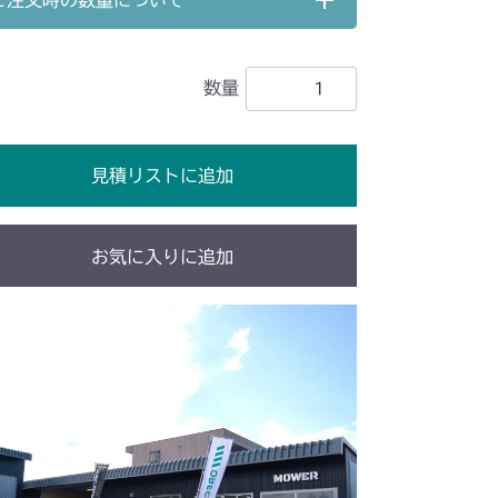
ご注文時の数量について
刈刃カバー
本体 FIG25 刈刃ブレーキ
走行操作レバー(NO.1682001～)
HSTレバー
刈刃カバー
本体 FIG28 刈刃ブレーキ
数量
HSTレバー
 FIG1 ～NO.3634
HSTレバー
見積リストに追加
HSTレバー
シート
お気に入りに追加
シート
HSTレバー
本体 FIG19 刈刃リンク
HSTレバー
本体 FIG20 刈刃リンク
HSTレバー
本体 FIG20 刈刃リンク