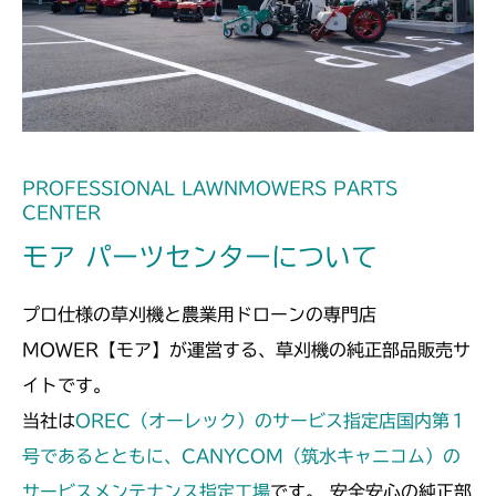
本体 FIG21 HSTニュートラル
ミッション FIG10 ブレーキ
本体 FIG10 前車軸
CM182
ミッション FIG10 ブレーキ
本体 FIG10 前車軸
CM184
ミッション FIG10 ブレーキ
本体 FIG13 フロントアクスル
CM185
本体 FIG20 走行操作レバー(日本)
本体 FIG11 フロントアクスル(標準)
CM210
PROFESSIONAL LAWNMOWERS PARTS
CM184RC
CENTER
本体 FIG18 走行操作レバー(左ブレーキ
本体 FIG5 タンク
本体 FIG9 前車軸
CM211
本体 FIG21 走行操作レバー(CE)
モア パーツセンターについて
左HSTレバー)
CM184RCE
ミッション FIG10 ブレーキ
本体 FIG9 前車軸
CM220
本体 FIG19 走行操作レバー(左ブレーキ
プロ仕様の草刈機と農業用ドローンの専門店
本体 FIG22 走行操作レバー(日本)
右HSTレバー)
ミッション FIG10 ブレーキ
CM184RC100
FIG5 タンク(NO.9200301～
CM221
MOWER【モア】が運営する、草刈機の純正部品販売サ
本体 FIG34 走行操作レバー(左ブレーキ
NO.9200960)
イトです。
本体 FIG23 走行操作レバー(日本)
左HSTレバー CE)
FIG5 タンク(～NO.9260140)
CM212
CM184RC050/CM184RC060
FIG19 前車軸(標準タイヤ)
当社は
OREC（オーレック）のサービス指定店国内第１
ミッション FIG6 ブレーキ
FIG22 前車軸
本体 FIG10 前車軸
号であるとともに、CANYCOM（筑水キャニコム）の
CM212K
本体 FIG24 走行操作レバー(日本)
CM184RC150/CM184RC160
サービスメンテナンス指定工場
です。 安全安心の純正部