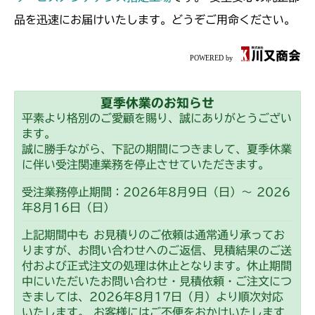
ミッション FIG10 ブレーキ
本体 FIG10 前車軸
CM223
品を迅速にお届けいたします。どうぞご用命ください。
本体 FIG33 刈刃カバー
ミッション FIG10 ブレーキ
本体 FIG13 フロントアクスル(AG)
CM225
ミッション FIG6 ブレーキ
本体 FIG14 フロントアクスル(ターフ)
本体 FIG14 フロントアクスル(日本)
CM226
本体 FIG19 動力伝達(走行)
夏季休業のお知らせ
本体 FIG16 フロントアクスル(ターフ)
本体 FIG15 フロントアクスル(標準)
CM250
平素より格別のご愛顧を賜り、誠にありがとうござい
本体 FIG26 副変速レバー
ます。
本体 FIG26 走行操作レバー(日本)
本体 FIG24 走行操作レバー(左ブレーキ
本体 FIG11 フロントアクスル
CM252
誠に勝手ながら、下記の期間につきまして、夏季休業
CM225RC
左HSTレバー)
本体 FIG27 ブレーキ
に伴い受注関連業務を停止させていただきます。
本体 FIG18 走行操作レバー(左ブレーキ
本体 FIG27 走行操作レバー(CE)
本体 FIG11 フロントアクスル
CM1803
本体 FIG25 走行操作レバー(左ブレーキ
本体 FIG31 刈刃カバー
左HSTレバー)
受注業務停止期間：2026年8月9日（日）～ 2026
CM225RCE
左HSTレバー CE)
年8月16日（日）
本体 FIG20 走行操作レバー(左ブレーキ
本体 FIG16 フロントアクスル
ミッション FIG7 ブレーキ
CM2201RC
ミッション FIG6 ブレーキ
本体 FIG28 走行操作レバー(日本)
左HSTレバー)
本体 FIG26 走行操作レバー(左ブレーキ
上記期間中も お見積りのご依頼は通常通り承ってお
CM225RC100
本体 FIG22 動力伝達(刈刃)
右HSTレバー)
本体 FIG16 フロントアクスル(標準)
りますが、お問い合わせへのご返信、見積結果のご送
CM2201YC
本体 FIG27 刈刃カバー
付および正式注文の処理は休止となります。休止期間
本体 FIG29 走行操作レバー(日本)
本体 FIG25 走行操作レバー(左ブレーキ
本体 FIG27 走行操作レバー(右ブレーキ
本体 FIG22 動力伝達(刈刃)
中にいただいたお問い合わせ・見積依頼・ご注文につ
ミッション FIG6 ブレーキ
本体 FIG11 フロントアクスル(標準)
CM2201YCV/YCS
CM225RC050/CM225RC060
左HSTレバー)
左HSTレバー)
きましては、2026年8月17日（月）より順次対応
本体 FIG25 走行操作レバー(左ブレーキ
本体 FIG15 動力伝達(刈刃)
いたします。 お客様にはご不便をおかけいたします
本体 FIG30 走行操作レバー(日本)