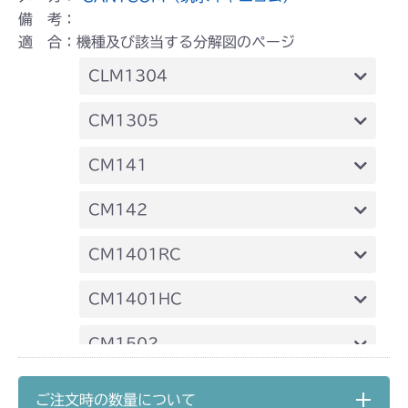
備 考：
適 合：機種及び該当する分解図のページ
CLM1304
本体 FIG3 タンクベース & エンジンコン
CM1305
トロール
本体 FIG8 タンク
CM141
ミッション FIG6 ブレーキ
本体 FIG13 前車軸(NO.9080101～)
FIG9 前車軸
CM142
ミッション FIG10 ブレーキ
FIG9 前車軸
CM1401RC
本体 FIG9 フロントアクスル
CM1401HC
本体 FIG13 動力伝達(刈刃)
本体 FIG10 フロントアクセル
CM1502
本体 FIG16 走行・操作レバー(左ブレー
本体 FIG14 240A 動力伝達
本体 FIG8 タンク
CM1602
キ 左HSTレバー)
ご注文時の数量について