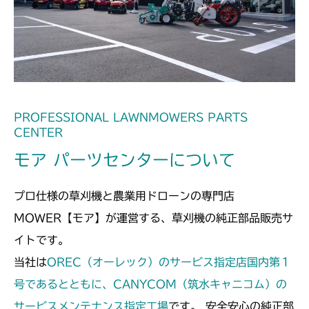
本体 FIG20 刈刃リンク
本体 FIG13 フロントアクスル
CM185
本体 FIG20 走行操作レバー(日本)
本体 FIG11 フロントアクスル(標準)
CM210
CM184RC
本体 FIG18 走行操作レバー(左ブレーキ
本体 FIG14 HSTレバー
CM211
本体 FIG21 走行操作レバー(CE)
左HSTレバー)
CM184RCE
本体 FIG14 HSTレバー
CM220
PROFESSIONAL LAWNMOWERS PARTS
本体 FIG19 走行操作レバー(左ブレーキ
本体 FIG22 走行操作レバー(日本)
CENTER
右HSTレバー)
本体 FIG19 刈刃リンク
CM184RC100
FIG29 HSTペダル(HSTレバー
CM221
モア パーツセンターについて
本体 FIG27 刈刃カバー(標準)
付)NO.9200835～
本体 FIG23 走行操作レバー(日本)
FIG32 HSTペダル
CM212
CM184RC050/CM184RC060
本体 FIG34 走行操作レバー(左ブレーキ
FIG30 HSTペダル(HSTレバー無)～
プロ仕様の草刈機と農業用ドローンの専門店
左HSTレバー CE)
NO.9200834
本体 FIG15 HSTレバー
CM212K
本体 FIG24 走行操作レバー(日本)
MOWER【モア】が運営する、草刈機の純正部品販売サ
CM184RC150/CM184RC160
本体 FIG35 刈刃カバー(CE)
イトです。
本体 FIG20 刈刃リンク
本体 FIG15 HSTレバー
CM223
当社は
OREC（オーレック）のサービス指定店国内第１
本体 FIG20 刈刃リンク
本体 FIG13 フロントアクスル(AG)
号であるとともに、CANYCOM（筑水キャニコム）の
CM225
サービスメンテナンス指定工場
です。 安全安心の純正部