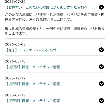
本体 FIG29 スライドリンク
2026/07/30
本体 FIG31 電動昇降(NO.1722001
【お見舞い】このたびの地震により被災された皆様へ
～)
本体 FIG30 電動昇降
このたびの地震により被災された皆様、ならびにそのご家族・関
係者の皆様に、深くお見舞い申し上げます。
本体 FIG32 刈刃カバー
被災地域の皆様の安全と、一日も早い復旧・復興を心よりお祈り
申し上げます。
2026/06/03
【完了】メンテナンスのお知らせ
2026/05/18
【復旧済】障害・メンテナンス情報
2025/12/19
【復旧済】障害・メンテナンス情報
2025/09/12
【復旧済】障害・メンテナンス情報