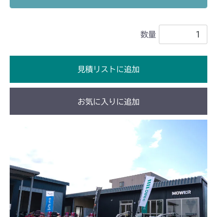
キ 左HSTレバー)
本体 FIG11 HSTレバー
CM1603
本体 FIG19 走行操作レバー
本体 FIG23 刈刃カバー
(NO.1682001～)
数量
本体 FIG14 HSTレバー
CM1801
本体 FIG25 刈刃ブレーキ
本体 FIG26 刈刃カバー
本体 FIG21 HSTレバー
CM1802
本体 FIG28 刈刃ブレーキ
見積リストに追加
本体 FIG16 HSTレバー
CM2102
CHST 補修部品 FIG1 ～NO.3634
お気に入りに追加
本体 FIG25 シート
CM2104
本体 FIG24 シート
CM181
本体 FIG14 HSTレバー
CM182K
本体 FIG19 刈刃リンク
本体 FIG15 HSTレバー
CM182
本体 FIG20 刈刃リンク
本体 FIG15 HSTレバー
CM184