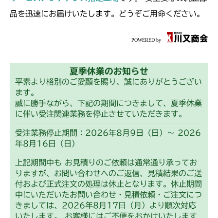
本体 FIG14 フロントアクスル(ターフ)
本体 FIG14 フロントアクスル(日本)
CM226
品を迅速にお届けいたします。どうぞご用命ください。
本体 FIG30 刈刃リンク
本体 FIG15 フロントアクスル(CE)
本体 FIG15 フロントアクスル(標準)
CM250
本体 FIG16 フロントアクスル(ターフ)
本体 FIG16 フロントアクスル(前ブレー
本体 FIG11 フロントアクスル
CM252
キ)
本体 FIG26 走行操作レバー(日本)
夏季休業のお知らせ
本体 FIG18 走行操作レバー(左ブレーキ
CM225RC
本体 FIG11 フロントアクスル
CM1803
本体 FIG24 走行操作レバー(左ブレーキ
平素より格別のご愛顧を賜り、誠にありがとうござい
左HSTレバー)
左HSTレバー)
ます。
本体 FIG27 走行操作レバー(CE)
本体 FIG20 走行操作レバー(左ブレーキ
本体 FIG13 ミッション(日本 チャージポ
CM2201RC
誠に勝手ながら、下記の期間につきまして、夏季休業
本体 FIG25 刈刃カバー
CM225RCE
左HSTレバー)
本体 FIG25 走行操作レバー(左ブレーキ
ンプ無)
に伴い受注関連業務を停止させていただきます。
左HSTレバー CE)
本体 FIG13 ミッション JP KR Asia(チ
CM2201YC
本体 FIG28 走行操作レバー(日本)
本体 FIG14 ミッション(CE チャージポ
受注業務停止期間：2026年8月9日（日）～ 2026
ャージポンプ無)
CM225RC100
本体 FIG26 走行操作レバー(左ブレーキ
ンプ付)
年8月16日（日）
本体 FIG9 ミッション(BDR)
CM2201YCV/YCS
右HSTレバー)
本体 FIG14 ミッション CE USA(チャー
本体 FIG29 走行操作レバー(日本)
上記期間中も お見積りのご依頼は通常通り承ってお
本体 FIG22 動力伝達(刈刃)
ジポンプ付)
本体 FIG15 動力伝達(刈刃)
CM225RC050/CM225RC060
本体 FIG17 動力伝達(刈刃)
りますが、お問い合わせへのご返信、見積結果のご送
CM2203RC
本体 FIG27 走行操作レバー(右ブレーキ
本体 FIG25 走行操作レバー(左ブレーキ
付および正式注文の処理は休止となります。休止期間
左HSTレバー)
本体 FIG22 動力伝達(刈刃)
本体 FIG19 走行操作レバー(BDR)
本体 FIG30 走行操作レバー(日本)
本体 FIG21 走行操作レバー
左HSTレバー)
中にいただいたお問い合わせ・見積依頼・ご注文につ
本体 FIG13 動力伝達(刈刃)
CM2203YC/YCV/YCV1
CM225RC150/CM225RC160
本体 FIG38 刈刃カバー(標準)
きましては、2026年8月17日（月）より順次対応
本体 FIG25 走行操作レバー(左ブレーキ
本体 FIG20 走行操作レバー(CHST)
本体 FIG28 刈刃カバー
本体 FIG26 走行操作レバー(左ブレーキ
本体 FIG16 走行操作レバー(左ブレーキ
いたします。 お客様にはご不便をおかけいたします
左HSTレバー)