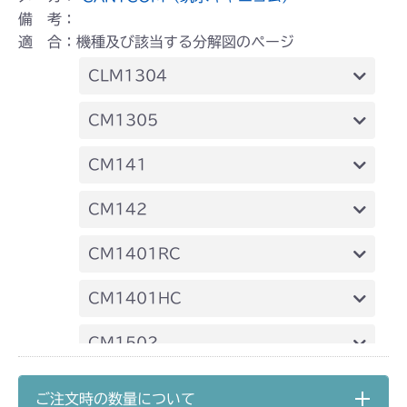
備 考：
適 合：機種及び該当する分解図のページ
CLM1304
本体 FIG3 タンクベース & エンジンコン
CM1305
トロール
本体 FIG3 エンジンコントロール
CM141
本体 FIG11 副変速 & HST & ブレーキ
本体 FIG18 HSTレバー
FIG15 HSTレバー
CM142
本体 FIG12 刈刃レバー
本体 FIG13 刈刃カバー
FIG15 HSTレバー
CM1401RC
本体 FIG8 ミッション(チャージポンプ無
CM1401HC
し)
本体 FIG14 240A 動力伝達
CM1502
本体 FIG13 動力伝達(刈刃)
本体 FIG18 走行操作レバー(～
本体 FIG19 HSTレバー
CM1602
本体 FIG16 走行・操作レバー(左ブレー
NO.1680289)
ご注文時の数量について