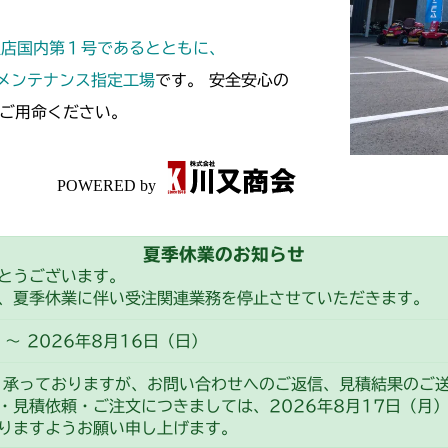
本体 FIG20 
CM211
本体 FIG24
定店国内第１号であるとともに、
CM184RC15
本体 FIG20 
CM220
スメンテナンス指定工場
です。 安全安心の
ご用命ください。
FIG11 カバー
CM221
FIG10 カバー
CM212
本体 FIG21 
CM212K
夏季休業のお知らせ
本体 FIG8 カ
CM223
とうございます。
、夏季休業に伴い受注関連業務を停止させていただきます。
ミッション FI
本体 FIG8 カ
CM225
～ 2026年8月16日（日）
本体 FIG10 
CM226
り承っておりますが、お問い合わせへのご返信、見積結果のご
・見積依頼・ご注文につきましては、2026年8月17日（月
本体 FIG15 
本体 FIG10 
CM250
りますようお願い申し上げます。