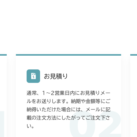
本体 FIG29
本体 FIG12
本体 FIG7 リ
CM252
CM225RC05
本体 FIG16
本体 FIG30
本体 FIG3 電
CM1803
CM225RC15
本体 FIG27
本体 FIG10 
本体 FIG4 電
CM2201RC
本体 FIG48
本体 FIG6 電
本体 FIG4 電
CM2201YC
本体 FIG10 
本体 FIG5 電装
本体 FIG3 電
CM2201YCV/
本体 FIG13
お見積り
本体 FIG6 電
本体 FIG9 ミ
本体 FIG3 電
CM2203RC
本体 FIG10 
本体 FIG10 
通常、1〜2営業日内にお見積りメー
本体 FIG9 ミ
本体 FIG3 電
CM2203YC/YC
本体 FIG13 
ルをお送りします。納期や金額等にご
1
02
納得いただけた場合には、メールに記
本体 FIG3 電
CM2403HC/H
本体 FIG15
載の注文方法にしたがってご注文下さ
本体 FIG7 リ
い。
CM2501