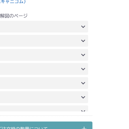
水キャニコム）
解図のページ
刈刃カバー
ミッション FIG1 ケーシング
シング
シング
装(日本)
ミッション(チャージポンプ無し)
 刈刃カバー(ゴムイタ)
 刈刃カバー(チェーン)
刈刃カバー
51A FIG1 ケーシング
 刈刃カバー(ゴムイタ)