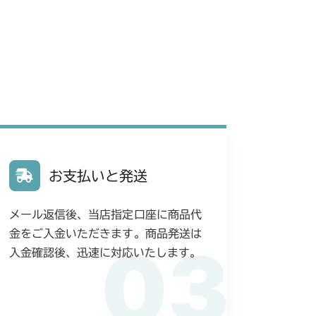
 走行操作レバー(日本)
 ミッション(チャージポンプ無)
アカバー
本体 FIG10 HSTタンク
0/CM225RC060
 フロントアクスル(前ブレーキ)
 走行操作レバー(日本)
装(国内)
本体 FIG7 リアカバー
0/CM225RC160
 走行操作レバー(右ブレーキ 左HSTレバー)
HSTタンク
装(日本)
本体 FIG5 電装(CE)
 走行操作レバー(右ブレーキ 右HSTレバー)
装(HST右操作 日本)
装(日本 韓国)
リアカバー
(CE Asia USA)
装
本体 FIG7 リアカバー
YCS
 ミッション(日本 チャージポンプ無)
お支払いと発送
装(HST右操作 日本)
ッション(BDR)
装
本体 FIG7 リアカバー
リアカバー
ミッション(CHST)
メール返信後、当店指定口座に商品代
ッション
装(日本 韓国)
V/YCV1
ミッション JP KR Asia(チャージポンプ無)
金をご入金いただきます。商品発送は
03
入金確認後、迅速に対応いたします。
装(日本 韓国)
CS
 ミッション HSTタンク(チャージポンプ付)
アカバー