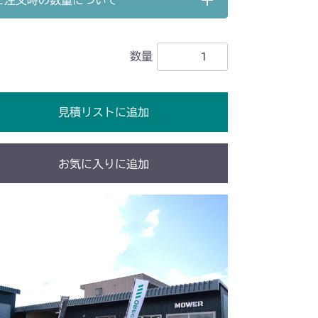
ご注文時の数量について
51B FIG1 ケーシング
 刈刃カバー(チェーン)
 刈刃カバー(ゴムイタ)
G1 ケーシング
 刈刃カバー(チェーン)
数量
刈刃カバー
51A FIG1 ケーシング
51A FIG1 ケーシング
 刈刃カバー(ゴムイタ)
51B FIG1 ケーシング
見積リストに追加
51B FIG1 ケーシング
 刈刃カバー(チェーン)
バー 1
本体 FIG28 刈刃カバー
刈刃カバー
ミッション FIG1 ケーシング
お気に入りに追加
バー
本体 FIG21 刈刃カバー
G1 ケーシング
刈刃カバー
ミッション FIG1 ケーシング
アカバー
 走行操作レバー(日本)
アカバー
本体 FIG10 ミッション
0/CM184RC060