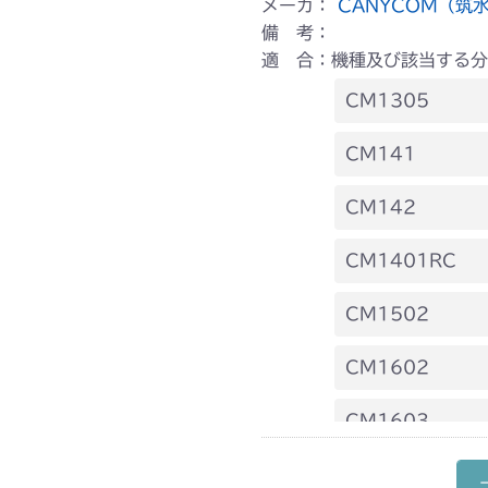
メーカ：
CANYCOM（筑
備 考：
適 合：機種及び該当する分
CM1305
本体 FIG24 
CM141
FIG23 ケー
CM142
FIG23 ケー
CM1401RC
本体 FIG3 電
CM1502
本体 FIG8 
本体 FIG26
CM1602
本体 FIG27
本体 FIG17 
CM1603
ミッション HT0
本体 FIG21
CM1801