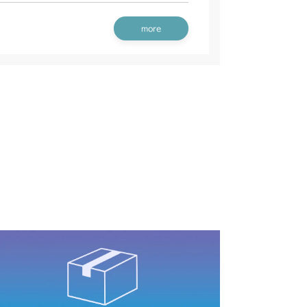
 フロントアクスル(ターフ)
 HSTタンク(チャージポンプ付)
IG4 ナックル
HSTタンク
本体 FIG11 フロントアクスル
more
装(日本 韓国)
CV/YCS
IG4 ナックル
 フロントアクスル
IG4 ナックル
HSTタンク(チャージポンプ付) ～
装(～NO.1721194)
YCS
7
IG4 ナックル
装(NO.1722001～)
装
本体 FIG12 フロントアクスル
 フロントアクスル
 フロントアクスル
IG4 ナックル
IG4 ナックル
IG4 ナックル