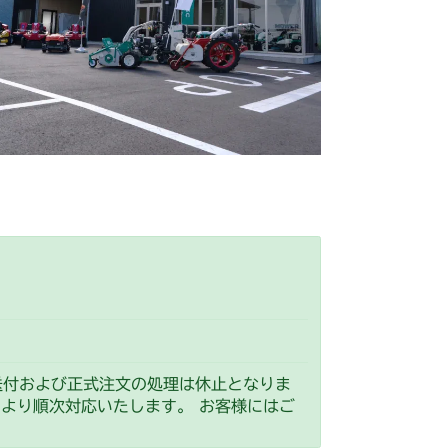
刈刃カバー
ミッション FIG1 ケーシング
 走行操作レバー(日本)
0/CM184RC160
刈刃カバー
ミッション FIG1 ケーシング
(リア)
FIG13 ケーシング
(リア)
FIG16 ケーシング
刈刃カバー
ミッション FIG1 ケーシング
バー
本体 FIG21 刈刃カバー
G1 ケーシング
バー
本体 FIG23 ステアリング
リアカバー
送付および正式注文の処理は休止となりま
）より順次対応いたします。 お客様にはご
フロントアクスル(CE)
リアカバー