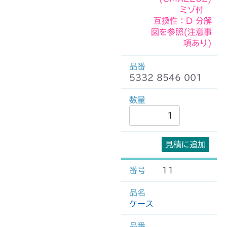
ミゾ付
互換性：D 分解
図を参照(注意事
項あり)
5332 8546 001
見積に追加
11
ケース