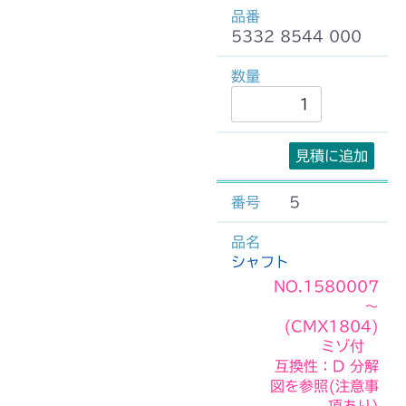
5332 8544 000
見積に追加
5
シャフト
NO.1580007
～
(CMX1804)
ミゾ付
互換性：D 分解
図を参照(注意事