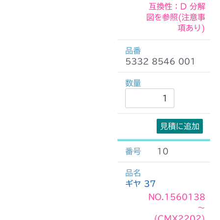
互換性：D 分解
図を参照(注意事
項あり)
5332 8546 001
見積に追加
10
ギヤ 37
NO.1560138
～
(CMX2202)