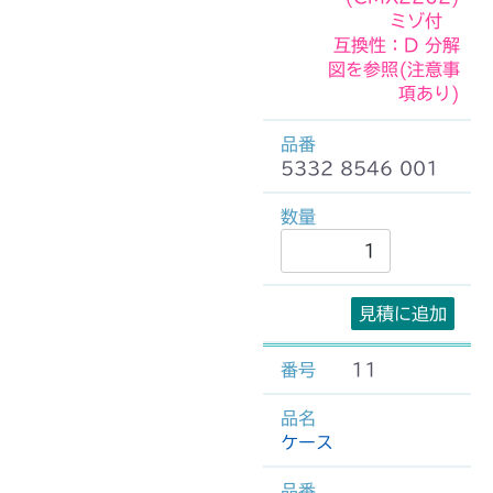
ミゾ付
互換性：D 分解
図を参照(注意事
項あり)
5332 8546 001
見積に追加
11
ケース