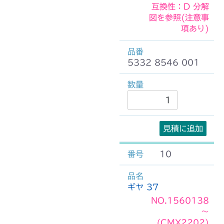
互換性：D 分解
図を参照(注意事
項あり)
5332 8546 001
見積に追加
10
ギヤ 37
NO.1560138
～
(CMX2202)