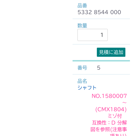
5332 8544 000
見積に追加
5
シャフト
NO.1580007
～
(CMX1804)
ミゾ付
互換性：D 分解
図を参照(注意事