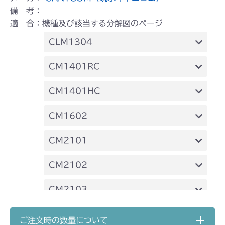
備 考：
適 合：機種及び該当する分解図のページ
CLM1304
ミッション FIG5 アクスル
CM1401RC
本体 FIG13 動力伝達(刈刃)
CM1401HC
ミッション FIG4 アクスル
本体 FIG14 240A 動力伝達
CM1602
ミッション FIG4 アクスル
ミッション FIG5 アクスル
CM2101
フロントデフ FIG3
CM2102
ミッション FIG7 Aタイプ アクスル
フロントデフ FIG3
CM2103
ミッション FIG8 Bタイプ アクスル
ミッション FIG7 Aタイプ アクスル
フロントデフ HD021C FIG3
CM2104
ご注文時の数量について