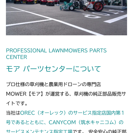
ミッション FIG4 アクスル
ミッション FIG4 アクスル
CM2201YC
本体 FIG15 動力伝達(刈刃)
CM2201YCV/YCS
ミッション FIG4 アクスル
本体 FIG17 動力伝達(刈刃)
CM2203RC
ミッション FIG4 アクスル
ミッション FIG4 アクスル
CM2203YC/YCV/YCV1
PROFESSIONAL LAWNMOWERS PARTS
CENTER
本体 FIG15 動力伝達(刈刃)
CM2205HC/HCS
モア パーツセンターについて
ミッション FIG4 アクスル
ミッション FIG8 アクスル
CM2403HC/HCS
プロ仕様の草刈機と農業用ドローンの専門店
本体 FIG14 動力伝達(刈刃)
CM2501
MOWER【モア】が運営する、草刈機の純正部品販売サ
イトです。
ミッション FIG4 アクスル
ミッション FIG4 アクスル
CM2503
当社は
OREC（オーレック）のサービス指定店国内第１
本体 FIG15 動力伝達(刈刃)
号であるとともに、CANYCOM（筑水キャニコム）の
CMX1402RC
サービスメンテナンス指定工場
です。 安全安心の純正部