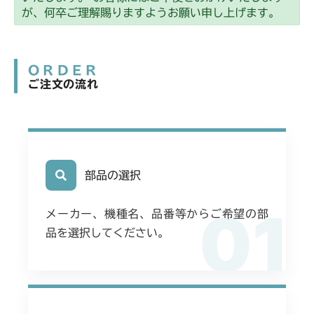
ミッション FIG4 アクスル
CMX2202YC
が、何卒ご理解賜りますようお願い申し上げます。
フロントデフ FIG4 ナックル
フロントデフ FIG4 ナックル
本体 FIG27 動力伝達(刈刃)
CMX2202YCV/YCS
ミッション FIG4 アクスル
ORDER
本体 FIG17 動力伝達(刈刃)
CMX2206HC
ご注文の流れ
フロントデフ FIG4 ナックル
ミッション FIG4 アクスル
本体 FIG14 動力伝達(刈刃)
CMX2402HC
フロントデフ FIG4 ナックル
フロントアクスル FIG5 ナックルアッシ
ミッション FIG4 アクスル
CMX2404HC/V/S
ミッション FIG4 アクスル
フロントデフ FIG4 ナックル
本体 FIG16 動力伝達(刈刃)
部品の選択
CMX2502
ミッション FIG4 アクスル
01
ミッション FIG4 アクスル
CMX2504
メーカー、機種名、品番等からご希望の部
フロントデフ FIG4 ナックル
品を選択してください。
フロントデフ FIG4 ナックル
ミッション FIG4 アクスル
CMX2506RC
フロントデフ FIG4 ナックル
本体 FIG15 動力伝達(刈刃)
CMX2506YC/YCV/YCS
ミッション FIG4 アクスル
本体 FIG17 動力伝達(刈刃)
CMX2508YC/YCS