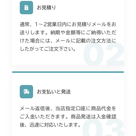
お見積り
フロントデフ FIG4 ナックル
ミッション FIG4 アクスル
本体 FIG16 動力伝達(刈刃)
フロントデフ FIG4 ナックル
通常、1〜2営業日内にお見積りメールをお
ミッション FIG4 アクスル
送りします。納期や金額等にご納得いただ
02
フロントデフ FIG4 ナックル
けた場合には、メールに記載の注文方法に
したがってご注文下さい。
お支払いと発送
メール返信後、当店指定口座に商品代金を
03
ご入金いただきます。商品発送は入金確認
後、迅速に対応いたします。