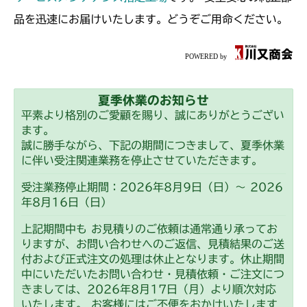
ミッション FIG4 アクスル
ミッション FIG4 アクスル
CMX1402HC
品を迅速にお届けいたします。どうぞご用命ください。
フロントデフ FIG4 ナックル
本体 FIG14 動力伝達(240A)
CMX186
ミッション FIG4 アクスル
ミッション FIG4 アクスル
CMX222
フロントデフ FIG4 ナックル
夏季休業のお知らせ
フロントデフ FIG4 ナックル
ミッション FIG6 アクスル
CMX224
平素より格別のご愛顧を賜り、誠にありがとうござい
ます。
フロントデフ FIG5 ボス
ミッション FIG4 アクスル
CMX227
誠に勝手ながら、下記の期間につきまして、夏季休業
に伴い受注関連業務を停止させていただきます。
フロントデフ FIG4 ナックル
ミッション FIG4 アクスル
CMX251
受注業務停止期間：2026年8月9日（日）～ 2026
年8月16日（日）
フロントデフ FIG4 ナックル
ミッション FIG4 アクスル
CMX253
上記期間中も お見積りのご依頼は通常通り承ってお
フロントデフ FIG4 ナックル
ミッション FIG4 アクスル
りますが、お問い合わせへのご返信、見積結果のご送
CMX1804
付および正式注文の処理は休止となります。休止期間
フロントデフ FIG4 ナックル
中にいただいたお問い合わせ・見積依頼・ご注文につ
本体 FIG19 動力伝達(刈刃)
CMX2202RC
きましては、2026年8月17日（月）より順次対応
ミッション FIG4 アクスル
いたします。 お客様にはご不便をおかけいたします