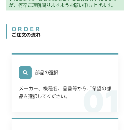
本体 FIG21 刈刃駆動
CMX2202YC
が、何卒ご理解賜りますようお願い申し上げます。
ミッション FIG2 第2軸
本体 FIG28 刈刃駆動
CMX2202YCV/YCS
ミッション FIG2 第2軸
ORDER
本体 FIG18 刈刃駆動
CMX2206HC
ご注文の流れ
ミッション FIG2 第2軸
本体 FIG15 刈刃駆動
CMX2402HC
ミッション FIG2 第2軸
本体 FIG21 刈刃駆動
CMX2404HC/V/S
ミッション FIG2 第2軸
本体 FIG17 刈刃駆動
部品の選択
CMX2502
ミッション FIG2 第2軸
01
本体 FIG19 刈刃駆動
CMX2504
メーカー、機種名、品番等からご希望の部
品を選択してください。
ミッション FIG2 第2軸
本体 FIG17 刈刃ケースAssy(Center)
CMX2506RC
本体 FIG18 刈刃ケースAssy(Right)
本体 FIG16 刈刃駆動
CMX2506YC/YCV/YCS
ミッション FIG2 第2軸
ミッション FIG2 第2軸
本体 FIG18 刈刃駆動
CMX2508YC/YCS