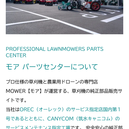
ミッション FIG2 第2軸
ミッション FIG2 第2軸
本体 FIG23 刈刃駆動
CM2201YC
ミッション FIG2 第2軸
本体 FIG16 刈刃駆動
CM2201YCV/YCS
ミッション FIG2 第2軸
本体 FIG18 刈刃駆動
CM2203RC
ミッション FIG2 第2軸
本体 FIG14 刈刃駆動
CM2203YC/YCV/YCV1
PROFESSIONAL LAWNMOWERS PARTS
CENTER
ミッション FIG2 第2軸
本体 FIG16 刈刃駆動
CM2205HC/HCS
モア パーツセンターについて
ミッション FIG2 第2軸
ミッション FIG4 第2軸
CM2403HC/HCS
プロ仕様の草刈機と農業用ドローンの専門店
本体 FIG15 刈刃駆動
CM2501
MOWER【モア】が運営する、草刈機の純正部品販売サ
イトです。
ミッション FIG2 第2軸
本体 FIG16 刈刃駆動
CM2503
当社は
OREC（オーレック）のサービス指定店国内第１
ミッション FIG2 第2軸
本体 FIG17 刈刃ケースAssy(Center)
号であるとともに、CANYCOM（筑水キャニコム）の
CMX1402RC
サービスメンテナンス指定工場
です。 安全安心の純正部