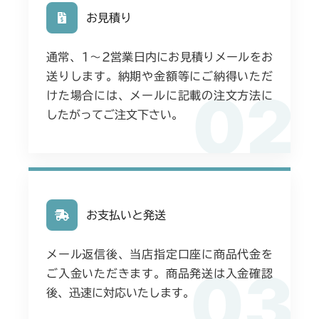
お見積り
ミッション FIG2 第2軸
本体 FIG18 刈刃ケースAssy(Center)
通常、1〜2営業日内にお見積りメールをお
本体 FIG19 刈刃ケースAssy(Right)
送りします。納期や金額等にご納得いただ
02
ミッション FIG2 第2軸
けた場合には、メールに記載の注文方法に
したがってご注文下さい。
お支払いと発送
メール返信後、当店指定口座に商品代金を
03
ご入金いただきます。商品発送は入金確認
後、迅速に対応いたします。