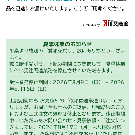
本体 FIG18 刈刃ケースAssy(Right)
本体 FIG14 刈刃駆動
CMX1402HC
品を迅速にお届けいたします。どうぞご用命ください。
ミッション FIG2 第2軸
ミッション FIG2 第2軸
本体 FIG15 刈刃駆動
CMX186
ミッション FIG2 第2軸
本体 FIG16 刈刃駆動
CMX222
夏季休業のお知らせ
ミッション FIG2 第2軸
本体 FIG22 刈刃駆動
CMX224
平素より格別のご愛顧を賜り、誠にありがとうござい
ます。
ミッション FIG4 第3軸
本体 FIG21 刈刃駆動
CMX227
誠に勝手ながら、下記の期間につきまして、夏季休業
に伴い受注関連業務を停止させていただきます。
ミッション FIG2 第2軸
本体 FIG20 刈刃駆動
CMX251
受注業務停止期間：2026年8月9日（日）～ 2026
年8月16日（日）
ミッション FIG2 第2軸
本体 FIG16 刈刃駆動
CMX253
上記期間中も お見積りのご依頼は通常通り承ってお
ミッション FIG2 第2軸
本体 FIG17 刈刃ケースAssy(Center)
りますが、お問い合わせへのご返信、見積結果のご送
CMX1804
付および正式注文の処理は休止となります。休止期間
本体 FIG18 刈刃ケースAssy(Right)
中にいただいたお問い合わせ・見積依頼・ご注文につ
本体 FIG20 刈刃駆動
CMX2202RC
きましては、2026年8月17日（月）より順次対応
ミッション FIG2 第2軸
ミッション FIG2 第2軸
いたします。 お客様にはご不便をおかけいたします