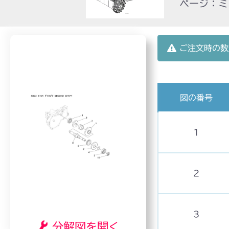
ページ：ミッ
ご注文時の数
図の番号
1
2
3
分解図を開く