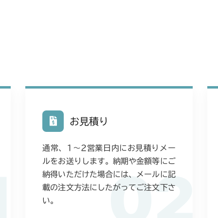
本体 FIG10 
CM223
本体 FIG13 
CM225
本体 FIG14
本体 FIG14
CM226
本体 FIG19 
本体 FIG16
本体 FIG15
CM250
本体 FIG27 
本体 FIG26 
本体 FIG24
本体 FIG11
CM252
ミッション FI
本体 FIG27 
お見積り
本体 FIG25
本体 FIG18
本体 FIG11
CM1803
本体 FIG28 
本体 FIG26
ミッション FI
通常、1〜2営業日内にお見積りメー
本体 FIG20
本体 FIG16
CM2201RC
本体 FIG29
本体 FIG27
ルをお送りします。納期や金額等にご
1
02
CM225RC05
本体 FIG27 
本体 FIG22 
納得いただけた場合には、メールに記
本体 FIG16
CM2201YC
本体 FIG45
載の注文方法にしたがってご注文下さ
本体 FIG30
本体 FIG25
本体 FIG22 
CM225RC15
本体 FIG11
い。
本体 FIG48
CM2201YCV/
本体 FIG26
本体 FIG25