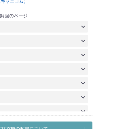
水キャニコム）
解図のページ
タンクベース & エンジンコントロール
G6 ブレーキ
ンク
前車軸(NO.9080101～)
G10 ブレーキ
フロントアクスル
動力伝達(刈刃)
 フロントアクセル
 走行・操作レバー(左ブレーキ 左HSTレバー)
240A 動力伝達
ンク
本体 FIG14 前車軸