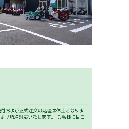
前車軸
ミッション FIG10 ブレーキ
前車軸
ミッション FIG10 ブレーキ
 フロントアクスル
走行操作レバー(日本) CM184RC
 フロントアクスル(標準)
走行操作レバー(CE) CM184RCE
 走行操作レバー(左ブレーキ 左HSTレバー)
ンク
本体 FIG9 前車軸
走行操作レバー(日本) CM184RC100
 走行操作レバー(左ブレーキ 右HSTレバー)
G10 ブレーキ
車軸
ミッション FIG10 ブレーキ
 走行操作レバー(日本)
 走行操作レバー(左ブレーキ 左HSTレバー CE)
0/CM184RC060
NO.9200301～NO.9200960)
G6 ブレーキ
 走行操作レバー(日本)
(標準タイヤ)
～NO.9260140)
FIG22 前車軸
0/CM184RC160
送付および正式注文の処理は休止となりま
）より順次対応いたします。 お客様にはご
刈刃カバー
ミッション FIG6 ブレーキ
前車軸
ミッション FIG10 ブレーキ