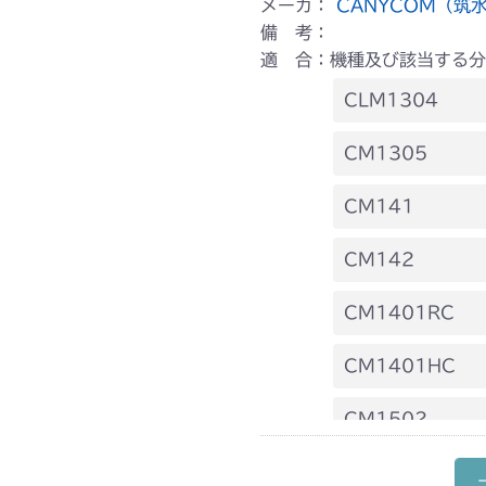
メーカ：
CANYCOM（筑
備 考：
適 合：機種及び該当する分
CLM1304
本体 FIG3 
CM1305
ミッション FI
本体 FIG8 タ
CM141
本体 FIG13 
FIG9 前車軸
CM142
ミッション FI
FIG9 前車軸
CM1401RC
本体 FIG9 
CM1401HC
本体 FIG13 
本体 FIG10
CM1502
本体 FIG16
本体 FIG14 
本体 FIG8 タ
CM1602