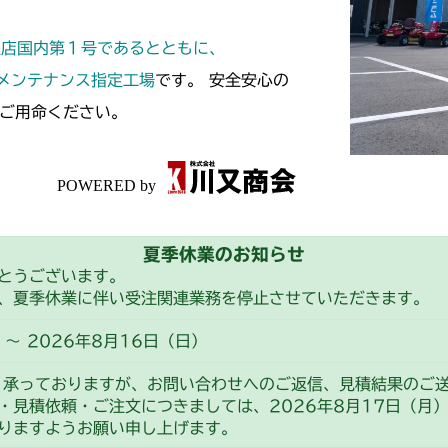
本体 FIG10 
CM182
定店国内第１号であるとともに、
本体 FIG10 
CM184
スメンテナンス指定工場
です。 安全安心の
ご用命ください。
本体 FIG13
CM185
本体 FIG20 
本体 FIG11
CM210
本体 FIG21 
本体 FIG18
本体 FIG5 タ
CM211
本体 FIG22 
夏季休業のお知らせ
本体 FIG19
ミッション FI
本体 FIG9 前
CM220
とうございます。
本体 FIG23
本体 FIG34
、夏季休業に伴い受注関連業務を停止させていただきます。
CM184RC05
FIG5 タンク(
CM221
ミッション FI
～ 2026年8月16日（日）
本体 FIG24
FIG19 前車軸
FIG5 タンク(
CM212
CM184RC15
り承っておりますが、お問い合わせへのご返信、見積結果のご
・見積依頼・ご注文につきましては、2026年8月17日（月
本体 FIG33 
本体 FIG10 
CM212K
りますようお願い申し上げます。