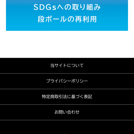
当サイトについて
プライバシーポリシー
特定商取引法に基づく表記
お問い合わせ