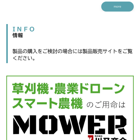
more
INFO
情報
製品の購入をご検討の場合には製品販売サイトをご覧
ください。