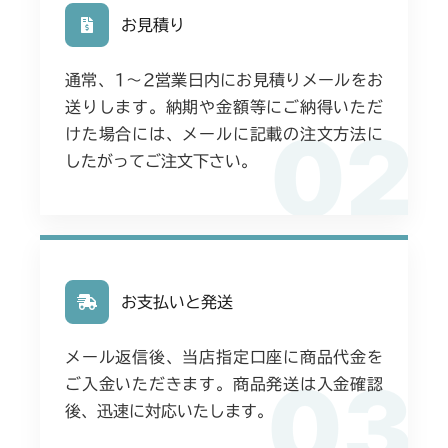
本体 FIG18 副変速レバー
NO.1690394)
左HSTレバー)
お見積り
本体 FIG27 刈刃ブレーキ
本体 FIG24 シート
本体 FIG19 ブレーキ(左)
本体 FIG20 動力伝達(刈刃)
CMX224
本体 FIG20 走行操作レバー
本体 FIG20 走行操作レバー(左ブレーキ
(NO.1692001～)
本体 FIG29 刈刃ブレーキ
通常、1〜2営業日内にお見積りメールをお
右HSTレバー)
本体 FIG22 シート
本体 FIG21 刈刃ブレーキ
本体 FIG23 ステアリング
CMX227
送りします。納期や金額等にご納得いただ
本体 FIG21 副変速レバー
02
本体 FIG21 副変速レバー
本体 FIG27 刈刃ブレーキ
本体 FIG25 走行操作レバー(国内)
けた場合には、メールに記載の注文方法に
本体 FIG24 走行操作レバー(日本)
本体 FIG23 走行操作レバー(左ブレーキ
CMX251
本体 FIG22 ブレーキ
CMX224RC
したがってご注文下さい。
本体 FIG22 ブレーキ(左)
左HSTレバー)
本体 FIG26 走行操作レバー(CE)
本体 FIG19 走行操作レバー(左ブレーキ
CMX253
本体 FIG25 シート
本体 FIG25 走行操作レバー(CE)
本体 FIG25 シート
本体 FIG24 走行操作レバー(左ブレーキ
本体 FIG27 副変速レバー
左HSTレバー)
CMX224RCE
左HSTレバー CE)
本体 FIG30 刈刃ブレーキ
本体 FIG21 走行操作レバー(左ブレーキ
CMX1804
本体 FIG36 走行操作レバー(左ブレーキ
本体 FIG28 ブレーキ
本体 FIG20 副変速レバー
本体 FIG26 走行操作レバー(日本)
左HSTレバー)
左HSTレバー CE)
本体 FIG25 走行操作レバー(左ブレーキ
CMX224RC100
本体 FIG19 動力伝達(刈刃)
本体 FIG29 デフロック
CMX2202RC
右HSTレバー)
本体 FIG21 ブレーキ(左)
お支払いと発送
本体 FIG22 副変速レバー
本体 FIG27 走行操作レバー(日本)
本体 FIG23 走行操作レバー(左ブレーキ
本体 FIG30 4WD切替
本体 FIG26 走行操作レバー(右ブレーキ
本体 FIG24 シート
本体 FIG20 動力伝達(刈刃)
CMX2202YC
本体 FIG23 ブレーキ(左)
CMX224RC050/CMX224RC06
左HSTレバー)
メール返信後、当店指定口座に商品代金を
左HSTレバー)
03
本体 FIG31 シート
本体 FIG24 走行操作レバー(左ブレーキ
ご入金いただきます。商品発送は入金確認
本体 FIG26 シート
本体 FIG27 動力伝達(刈刃)
CMX2202YCV/YCS
本体 FIG28 走行操作レバー(日本)
本体 FIG24 走行操作レバー(左ブレーキ
本体 FIG27 副変速レバー
左HSTレバー)
後、迅速に対応いたします。
本体 FIG32 刈刃リンク
CMX224RC150/CMX224RC160
左HSTレバー CE)
本体 FIG32 走行操作レバー(左ブレーキ
本体 FIG17 動力伝達(刈刃)
CMX2206HC
本体 FIG28 ブレーキ(左)
本体 FIG25 走行操作レバー(左ブレーキ