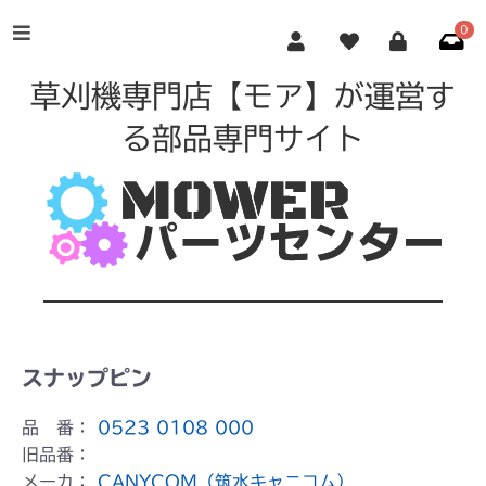
0
草刈機専門店【モア】が運営す
る部品専門サイト
スナップピン
品 番：
0523 0108 000
旧品番：
メーカ：
CANYCOM（筑水キャニコム）