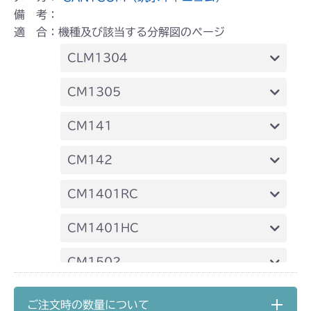
備 考：
適 合：機種及び該当する分解図のページ
CLM1304
本体 FIG9 動力伝達
CM1305
本体 FIG11 副変速 & HST & ブレーキ
本体 FIG16 動力伝達
CM141
本体 FIG14 刈刃
本体 FIG19 副変速
FIG12 動力伝達
FIG18 シート
CM142
本体 FIG20 ブレーキ
FIG20 刈刃カバー
FIG12 動力伝達
FIG18 シート
CM1401RC
本体 FIG21 デフロック
FIG22 刈刃ブレーキ
FIG19 刈刃リンク
本体 FIG13 動力伝達(刈刃)
CM1401HC
本体 FIG26 刈刃ブレーキ
FIG20 刈刃カバー
本体 FIG16 走行・操作レバー(左ブレー
本体 FIG14 240A 動力伝達
CM1502
キ 左HSTレバー)
FIG22 刈刃ブレーキ
本体 FIG18 走行操作レバー(～
本体 FIG17 動力伝達
CM1602
本体 FIG17 副変速レバー
NO.1680289)
ご注文時の数量について