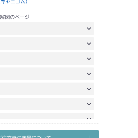
水キャニコム）
解図のページ
動
動
刈刃駆動
刈刃駆動
021C FIG1
021C FIG1
刈刃駆動
本体 FIG19 ステアリング