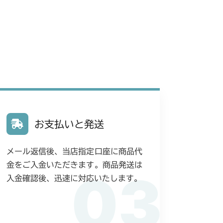
 ステアリング
フロントデフ FIG1 ケース
刈刃駆動
本体 FIG24 ステアリング
IG1 ケース
 フロントアクスル
本体 FIG21 刈刃駆動
 ステアリング
フロントデフ FIG1 ケース
 フロントアクスル
本体 FIG20 刈刃駆動
 ステアリング
フロントデフ FIG1 ケース
 フロントアクスル
本体 FIG16 刈刃駆動
 ステアリング
フロントデフ FIG1 ケース
 フロントアクスル
本体 FIG16 刈刃駆動
お支払いと発送
刃ケースAssy(Center)
 フロントアクスル
本体 FIG20 刈刃駆動
刃ケースAssy(Right)
メール返信後、当店指定口座に商品代
IG1 ケース
 フロントアクスル
本体 FIG21 刈刃駆動
金をご入金いただきます。商品発送は
 ステアリング
本体 FIG29 刈刃カバー
03
 フロントアクスル(ターフ)
入金確認後、迅速に対応いたします。
 フロントアクスル
/YCS
IG1 ケース
IG1 ケース
 フロントアクスル(ターフ)
 フロントアクセル(AGタイヤ)
刈刃駆動
フロントデフ FIG1 ケース