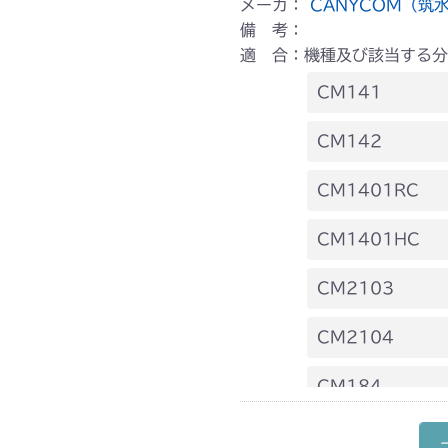
メーカ：
CANYCOM（筑
備 考：
適 合：機種及び該当する分
CM141
FIG13 刈刃駆
CM142
FIG13 刈刃駆
CM1401RC
本体 FIG14 
CM1401HC
本体 FIG15 
CM2103
フロントデフ HD
CM2104
フロントデフ HD
CM184
本体 FIG18 
CM185