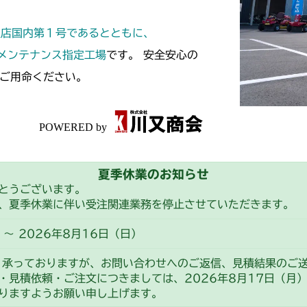
本体 FIG18 
CM2203RC
定店国内第１号であるとともに、
本体 FIG14 
CM2203YC/YC
スメンテナンス指定工場
です。 安全安心の
ご用命ください。
本体 FIG16 
CM2403HC/H
本体 FIG15 
CM2501
本体 FIG16 
CM2503
夏季休業のお知らせ
本体 FIG16 
CMX1402RC
とうございます。
、夏季休業に伴い受注関連業務を停止させていただきます。
本体 FIG17 刈
本体 FIG9 
CMX1402HC
～ 2026年8月16日（日）
本体 FIG18 刈
フロントデフ F
本体 FIG10
CMX186
り承っておりますが、お問い合わせへのご返信、見積結果のご
本体 FIG27 
・見積依頼・ご注文につきましては、2026年8月17日（月
フロントデフ F
本体 FIG11
CMX222
りますようお願い申し上げます。