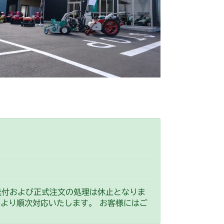
刈刃駆動
刈刃駆動
V/YCV1
刈刃駆動
CS
刈刃駆動
刈刃駆動
刈刃駆動
刃ケースAssy(Center)
フロントアクスル
本体 FIG14 刈刃駆動
刃ケースAssy(Right)
IG1 ケース
 フロントアクセル
本体 FIG15 刈刃駆動
送付および正式注文の処理は休止となりま
刈刃カバー
）より順次対応いたします。 お客様にはご
IG1 ケース
 フロントアクスル
本体 FIG16 刈刃駆動