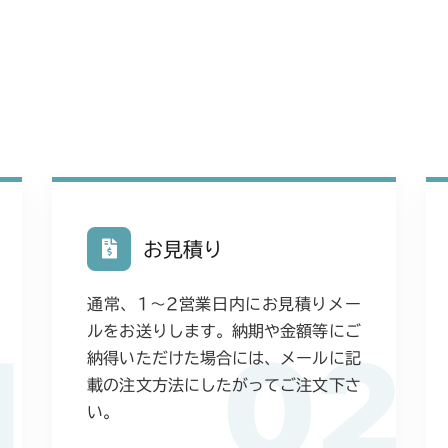
本体 FIG18
本体 FIG22 
CMX224
フロントデフ F
本体 FIG14
CMX227
本体 FIG23
本体 FIG15
CMX251
本体 FIG22
本体 FIG11
CMX253
本体 FIG18
本体 FIG11
CMX1804
お見積り
本体 FIG17 刈
本体 FIG15
CMX2202RC
本体 FIG18 刈
通常、1〜2営業日内にお見積りメー
フロントデフ F
本体 FIG16
CMX2202YC
ルをお送りします。納期や金額等にご
本体 FIG20
1
02
本体 FIG41
納得いただけた場合には、メールに記
本体 FIG18
CMX2202YCV
フロントデフ F
載の注文方法にしたがってご注文下さ
フロントデフ F
本体 FIG19
本体 FIG10
い。
CMX2206HC
本体 FIG28 