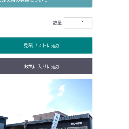
ご注文時の数量について
刈刃駆動
本体 FIG17 ステアリング
数量
刈刃駆動
本体 FIG23 ステアリング
刈刃駆動
本体 FIG25 ステアリング
見積リストに追加
刈刃駆動
本体 FIG23 ステアリング
刈刃駆動
本体 FIG17 ステアリング
お気に入りに追加
刈刃駆動
刃ケースAssy(Center)
刈刃駆動
刃ケースAssy(Right)
刈刃駆動
 ステアリング
本体 FIG27 刈刃カバー
刈刃駆動
YCS