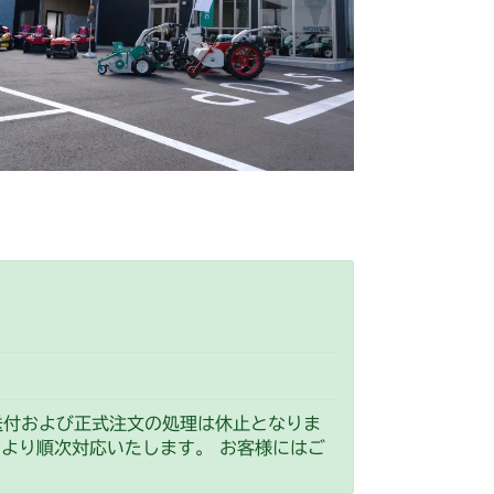
シート
ミッション FIG10 ブレーキ
ッション
本体 FIG19 シート
G10 ブレーキ
ッション
本体 FIG19 シート
G10 ブレーキ
動力伝達(刈刃)
ミッション
本体 FIG15 動力伝達(刈刃)
 ミッション(チャージポンプ付)
ンク
本体 FIG8 ミッション
シート
ミッション FIG10 ブレーキ
バー
本体 FIG8 ミッション
シート
ミッション FIG10 ブレーキ
NO.9200001～NO.9200300)
NO.9200961～)
FIG11 カバー(リア)
内)
FIG6 タンク(NO.9260141～)
送付および正式注文の処理は休止となりま
ション
）より順次対応いたします。 お客様にはご
(リア)
FIG14 ミッション
ッション
本体 FIG19 シート
ペダル(HSTレバー付)NO.9200835～