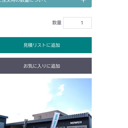
ご注文時の数量について
240A 動力伝達
ミッション(国内)
装
本体 FIG4 タンク
ミッション(輸出)
本体 FIG23 シート
フレーム&カバー
本体 FIG6 ミッション
数量
装
本体 FIG4 タンク
51A FIG10 ブレーキ
シート
ッション
本体 FIG18 シート
装(国内)
本体 FIG5 電装(輸出)
51B FIG10 ブレーキ
見積リストに追加
G10 ブレーキ
ンク(国内)
本体 FIG9 タンク(輸出)
ンク
本体 FIG8 カバー(チャージポンプ付)
ミッション(国内)
ミッション(チャージポンプ無)
バー 1 (NO.9170136～)
お気に入りに追加
ミッション(輸出)
本体 FIG25 シート
 ミッション(チャージポンプ付)
ミッション
バー 1
本体 FIG9 ミッション
51A FIG10 ブレーキ
シート
バー 1
本体 FIG11 ミッション
51B FIG10 ブレーキ
51A FIG10 ブレーキ
バー 1
本体 FIG9 ミッション
51B FIG10 ブレーキ
バー
本体 FIG8 ミッション