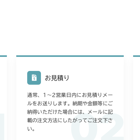
FIG32 HST
ミッション FI
本体 FIG9 ミ
CM223
FIG30 HST
FIG37 シート
ミッション FI
本体 FIG24
CM225
FIG35 シート
本体 FIG25 
本体 FIG23 
CM226
本体 FIG12
CM250
本体 FIG13
本体 FIG9 ミ
CM252
お見積り
本体 FIG21 
本体 FIG9 ミ
CM1803
通常、1〜2営業日内にお見積りメー
本体 FIG13
CM2201RC
ルをお送りします。納期や金額等にご
1
02
本体 FIG14
納得いただけた場合には、メールに記
本体 FIG13 
CM2201YC
載の注文方法にしたがってご注文下さ
本体 FIG22 
本体 FIG14 
本体 FIG9 ミ
い。
CM2201YCV/
本体 FIG22 