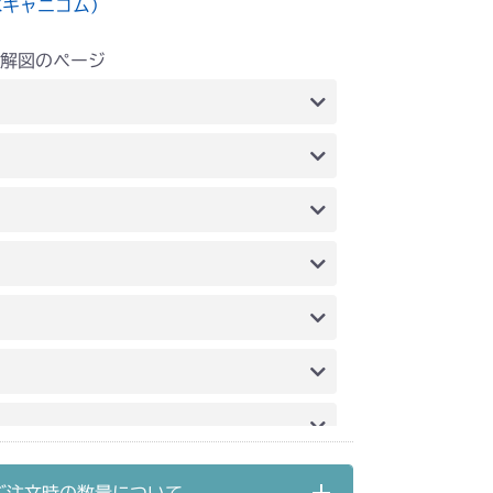
水キャニコム）
解図のページ
レーム
本体 FIG5 ミッション
ンク
本体 FIG9 マフラー
ミッション
本体 FIG22 シート
内)
FIG5 電装(CE)
FIG8 ミッション
G10 ブレーキ
内)
FIG5 電装(CE)
FIG8 ミッション
ミッション(チャージポンプ無し)
動力伝達(刈刃)
ッション(～NO.1680289)
ッション(NO.1682001～)
ンク
本体 FIG11 カバー(輸出)