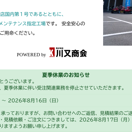
本体 FIG18 
本体 FIG9 ミ
CM182
定店国内第１号であるとともに、
ミッション FI
本体 FIG9 ミ
CM184
スメンテナンス指定工場
です。 安全安心の
ご用命ください。
ミッション FI
本体 FIG17 
CM185
本体 FIG10 
CM210
本体 FIG32
本体 FIG5 タ
CM211
夏季休業のお知らせ
本体 FIG18 
本体 FIG7 カ
CM220
とうございます。
、夏季休業に伴い受注関連業務を停止させていただきます。
本体 FIG18 
FIG4 タンク(
CM221
～ 2026年8月16日（日）
FIG6 タンク(
FIG4 電装(国
CM212
り承っておりますが、お問い合わせへのご返信、見積結果のご
FIG12 ミッ
・見積依頼・ご注文につきましては、2026年8月17日（月
FIG10 カバー
本体 FIG9 ミ
CM212K
りますようお願い申し上げます。
FIG29 HST