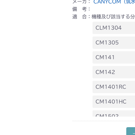
メーカ：
CANYCOM（筑
備 考：
適 合：機種及び該当する分
CLM1304
本体 FIG4 フ
CM1305
本体 FIG8 タ
CM141
本体 FIG11 
FIG4 電装(国
CM142
ミッション FI
FIG18 シート
FIG4 電装(国
CM1401RC
FIG18 シート
本体 FIG8 
CM1401HC
本体 FIG13 
本体 FIG8 ミ
CM1502
本体 FIG9 ミ
本体 FIG8 タ
CM1602