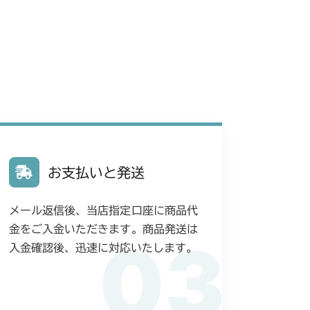
ペダル
FIG36 シート(輸出)
G10 ブレーキ
ッション
本体 FIG19 シート
ペダル(HSTレバー無)～NO.9200834
(国内)
G10 ブレーキ
 走行操作レバー(国内)
走行操作レバー(CE)
本体 FIG29 シート
動力伝達(刈刃)
 ミッション(チャージポンプ無)
 ミッション(チャージポンプ付)
ッション
本体 FIG15 動力伝達(刈刃)
お支払いと発送
動力伝達(刈刃)
ッション
本体 FIG15 動力伝達(刈刃)
メール返信後、当店指定口座に商品代
 ミッション(日本 チャージポンプ無)
金をご入金いただきます。商品発送は
03
 ミッション(CE チャージポンプ付)
入金確認後、迅速に対応いたします。
ミッション JP KR Asia(チャージポンプ無)
動力伝達(刈刃)
ミッション CE USA(チャージポンプ付)
ッション(BDR)
YCS
動力伝達(刈刃)