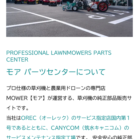
本体 FIG15 刈刃駆動
CM2501
本体 FIG16 刈刃駆動
CMX1402RC
本体 FIG14 刈刃駆動
CMX1402HC
本体 FIG15 刈刃駆動
CMX186
PROFESSIONAL LAWNMOWERS PARTS
CENTER
本体 FIG16 刈刃駆動
CMX222
モア パーツセンターについて
本体 FIG22 刈刃駆動
CMX224
プロ仕様の草刈機と農業用ドローンの専門店
本体 FIG21 刈刃駆動
CMX227
MOWER【モア】が運営する、草刈機の純正部品販売サ
イトです。
本体 FIG20 刈刃駆動
CMX251
当社は
OREC（オーレック）のサービス指定店国内第１
本体 FIG16 刈刃駆動
号であるとともに、CANYCOM（筑水キャニコム）の
CMX1804
サービスメンテナンス指定工場
です。 安全安心の純正部