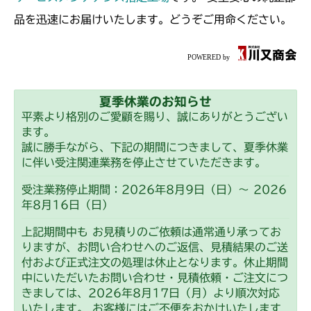
本体 FIG20 刈刃駆動
CMX2202RC
品を迅速にお届けいたします。どうぞご用命ください。
本体 FIG21 刈刃駆動
CMX2202YC
本体 FIG28 刈刃駆動
CMX2202YCV/YCS
夏季休業のお知らせ
本体 FIG18 刈刃駆動
CMX2206HC
平素より格別のご愛顧を賜り、誠にありがとうござい
ます。
本体 FIG15 刈刃駆動
CMX2402HC
誠に勝手ながら、下記の期間につきまして、夏季休業
に伴い受注関連業務を停止させていただきます。
本体 FIG21 刈刃駆動
CMX2404HC/V/S
受注業務停止期間：2026年8月9日（日）～ 2026
年8月16日（日）
本体 FIG17 刈刃駆動
CMX2502
上記期間中も お見積りのご依頼は通常通り承ってお
本体 FIG19 刈刃駆動
りますが、お問い合わせへのご返信、見積結果のご送
CMX2506RC
付および正式注文の処理は休止となります。休止期間
中にいただいたお問い合わせ・見積依頼・ご注文につ
本体 FIG16 刈刃駆動
CMX2506YC/YCV/YCS
きましては、2026年8月17日（月）より順次対応
いたします。 お客様にはご不便をおかけいたします