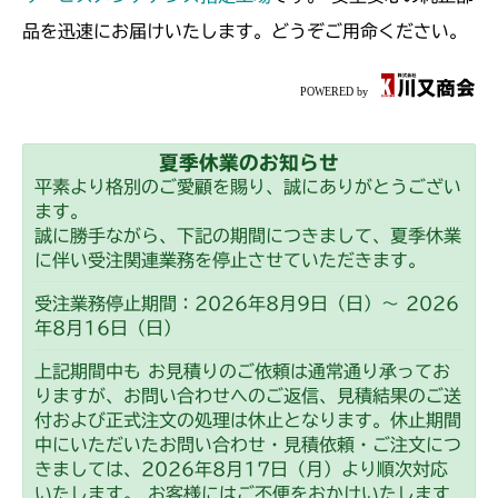
本体 FIG15 刈刃駆動
CMX2402HC
品を迅速にお届けいたします。どうぞご用命ください。
本体 FIG21 刈刃駆動
CMX2404HC/V/S
本体 FIG17 刈刃駆動
CMX2502
夏季休業のお知らせ
本体 FIG19 刈刃駆動
CMX2506RC
平素より格別のご愛顧を賜り、誠にありがとうござい
ます。
本体 FIG16 刈刃駆動
CMX2506YC/YCV/YCS
誠に勝手ながら、下記の期間につきまして、夏季休業
に伴い受注関連業務を停止させていただきます。
本体 FIG18 刈刃駆動
受注業務停止期間：2026年8月9日（日）～ 2026
年8月16日（日）
上記期間中も お見積りのご依頼は通常通り承ってお
りますが、お問い合わせへのご返信、見積結果のご送
付および正式注文の処理は休止となります。休止期間
中にいただいたお問い合わせ・見積依頼・ご注文につ
きましては、2026年8月17日（月）より順次対応
いたします。 お客様にはご不便をおかけいたします