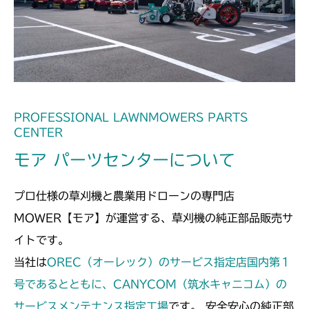
本体 FIG15 刈刃駆動
CMX186
本体 FIG16 刈刃駆動
CMX224
本体 FIG21 刈刃駆動
CMX227
本体 FIG20 刈刃駆動
CMX251
PROFESSIONAL LAWNMOWERS PARTS
CENTER
本体 FIG16 刈刃駆動
CMX1804
モア パーツセンターについて
本体 FIG20 刈刃駆動
CMX2202RC
プロ仕様の草刈機と農業用ドローンの専門店
本体 FIG21 刈刃駆動
CMX2202YC
MOWER【モア】が運営する、草刈機の純正部品販売サ
イトです。
本体 FIG28 刈刃駆動
CMX2202YCV/YCS
当社は
OREC（オーレック）のサービス指定店国内第１
本体 FIG18 刈刃駆動
号であるとともに、CANYCOM（筑水キャニコム）の
CMX2206HC
サービスメンテナンス指定工場
です。 安全安心の純正部