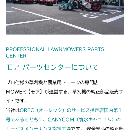
ミッション FIG7 アクスル
CM182
ミッション FIG7 アクスル
CM184
ミッション FIG4 アクスル
CM185
ミッション FIG4 アクスル
CM210
PROFESSIONAL LAWNMOWERS PARTS
CENTER
ミッション FIG7 アクスル
CM211
モア パーツセンターについて
ミッション FIG7 アクスル
CM220
プロ仕様の草刈機と農業用ドローンの専門店
FIG18 アクスル
CM221
MOWER【モア】が運営する、草刈機の純正部品販売サ
イトです。
FIG21 アクスル
CM212
当社は
OREC（オーレック）のサービス指定店国内第１
ミッション FIG7 アクスル
号であるとともに、CANYCOM（筑水キャニコム）の
CM212K
サービスメンテナンス指定工場
です。 安全安心の純正部