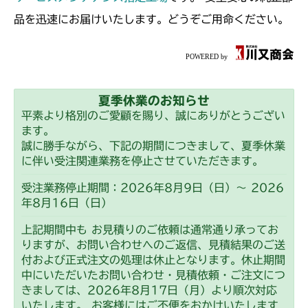
ミッション FIG7 アクスル
CM225
品を迅速にお届けいたします。どうぞご用命ください。
ミッション FIG4 アクスル
CM226
ミッション FIG4 アクスル
CM250
夏季休業のお知らせ
ミッション FIG4 アクスル
CM252
平素より格別のご愛顧を賜り、誠にありがとうござい
ます。
ミッション FIG4 アクスル
CM1803
誠に勝手ながら、下記の期間につきまして、夏季休業
に伴い受注関連業務を停止させていただきます。
ミッション FIG4 アクスル
CM2201RC
受注業務停止期間：2026年8月9日（日）～ 2026
年8月16日（日）
ミッション FIG4 アクスル
CM2201YC
上記期間中も お見積りのご依頼は通常通り承ってお
ミッション FIG4 アクスル
りますが、お問い合わせへのご返信、見積結果のご送
CM2201YCV/YCS
付および正式注文の処理は休止となります。休止期間
中にいただいたお問い合わせ・見積依頼・ご注文につ
ミッション FIG4 アクスル
CM2203RC
きましては、2026年8月17日（月）より順次対応
いたします。 お客様にはご不便をおかけいたします