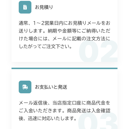
お見積り
フロントデフ FIG7 ナックルLH
ミッション FIG4 アクスル
CMX227
通常、1〜2営業日内にお見積りメールをお
フロントデフ FIG4 ナックル
ミッション FIG4 アクスル
CMX251
送りします。納期や金額等にご納得いただ
02
けた場合には、メールに記載の注文方法に
フロントデフ FIG4 ナックル
ミッション FIG4 アクスル
CMX253
したがってご注文下さい。
フロントデフ FIG4 ナックル
ミッション FIG4 アクスル
CMX1804
フロントデフ FIG4 ナックル
ミッション FIG4 アクスル
CMX2202RC
フロントデフ FIG4 ナックル
ミッション FIG4 アクスル
CMX2202YC
お支払いと発送
フロントデフ FIG4 ナックル
ミッション FIG4 アクスル
CMX2202YCV/YCS
メール返信後、当店指定口座に商品代金を
03
フロントデフ FIG4 ナックル
ご入金いただきます。商品発送は入金確認
ミッション FIG4 アクスル
CMX2206HC
後、迅速に対応いたします。
フロントデフ FIG4 ナックル
フロントアクスル FIG5 ナックルアッシ
CMX2402HC