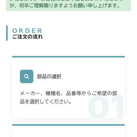
ミッション FIG4 アクスル
CM2203YC/YCV/YCV1
が、何卒ご理解賜りますようお願い申し上げます。
ミッション FIG4 アクスル
CM2205HC/HCS
ORDER
ミッション FIG8 アクスル
CM2403HC/HCS
ご注文の流れ
ミッション FIG4 アクスル
CM2501
ミッション FIG4 アクスル
CM2503
ミッション FIG4 アクスル
部品の選択
CMX1402RC
01
ミッション FIG4 アクスル
CMX1402HC
メーカー、機種名、品番等からご希望の部
品を選択してください。
フロントデフ FIG4 ナックル
ミッション FIG4 アクスル
CMX186
フロントデフ FIG4 ナックル
ミッション FIG4 アクスル
CMX222
フロントデフ FIG4 ナックル
フロントデフ FIG4 ナックルRH
CMX224