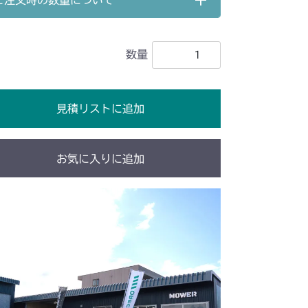
ご注文時の数量について
シート
本体 FIG25 刈刃ブレーキ
走行操作レバー(NO.1682001～)
ブレーキ
本体 FIG22 デフロック
力伝達
本体 FIG12 副変速
 副変速レバー
本体 FIG21 ブレーキ
 刈刃ブレーキ
ブレーキ
本体 FIG14 デフロック
数量
動力伝達
本体 FIG15 副変速
シート
本体 FIG28 刈刃ブレーキ
 刈刃ブレーキ
ブレーキ
本体 FIG17 デフロック
動力伝達
本体 FIG22 副変速
見積リストに追加
 刈刃ブレーキ
ブレーキ
本体 FIG24 デフロック
動力伝達
本体 FIG17 副変速
 刈刃ブレーキ
ブレーキ
本体 FIG19 デフロック
バー 2 (NO.9170136～)
お気に入りに追加
シート
本体 FIG24 刈刃ブレーキ
動力伝達 2
本体 FIG34 ブレーキ
バー 2
本体 FIG16 動力伝達 2
デフロック
本体 FIG36 シート
ブレーキ
本体 FIG26 刈刃リンク 1
カバー 2
本体 FIG17 動力伝達 2
4駆切替
本体 FIG39 刈刃リンク 1(輸出)
 刈刃ブレーキ
ブレーキ
本体 FIG26 デフロック
バー 2
本体 FIG15 動力伝達 2
刈刃リンク 1(国内)
シート
本体 FIG28 刈刃リンク 1
ブレーキ
本体 FIG25 刈刃リンク 1
動力伝達
本体 FIG15 副変速
 刈刃ブレーキ