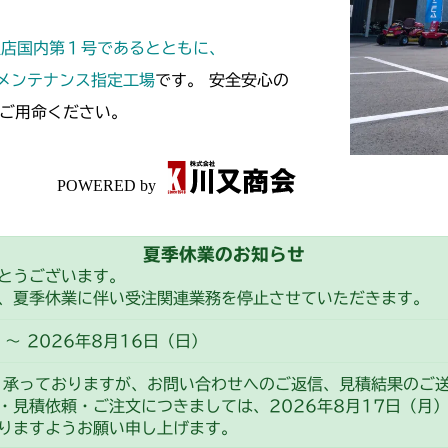
本体 FIG29 
本体 FIG26 
本体 FIG16 
本体 FIG13 
CM182
本体 FIG30 
定店国内第１号であるとともに、
本体 FIG19 
本体 FIG17 
本体 FIG13 
CM184
スメンテナンス指定工場
です。 安全安心の
本体 FIG33
本体 FIG22
本体 FIG19 
ご用命ください。
本体 FIG17 
本体 FIG19
CM185
本体 FIG21 
本体 FIG20 
本体 FIG20 
本体 FIG18
CM210
本体 FIG23
本体 FIG21 
本体 FIG19
本体 FIG12 
CM211
本体 FIG22 
夏季休業のお知らせ
本体 FIG20
本体 FIG16 
本体 FIG12 
CM220
とうございます。
本体 FIG23
本体 FIG23 
、夏季休業に伴い受注関連業務を停止させていただきます。
本体 FIG20 
CM184RC05
本体 FIG16 
FIG25 動力伝
CM221
本体 FIG34
～ 2026年8月16日（日）
本体 FIG24
本体 FIG19 
FIG29 HST
FIG27 動力伝
CM212
CM184RC15
り承っておりますが、お問い合わせへのご返信、見積結果のご
本体 FIG22
FIG30 HST
・見積依頼・ご注文につきましては、2026年8月17日（月
FIG33 副変速
本体 FIG25
本体 FIG13 
CM212K
りますようお願い申し上げます。
FIG31 副変速