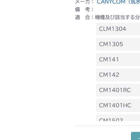
メーカ：
CANYCOM（筑
備 考：
適 合：機種及び該当する分
CLM1304
本体 FIG9 動
CM1305
本体 FIG11 
本体 FIG16 
CM141
本体 FIG14 
本体 FIG20 
FIG12 動力伝
CM142
本体 FIG26
FIG22 刈刃
FIG12 動力伝
CM1401RC
FIG20 刈刃
本体 FIG13 
CM1401HC
本体 FIG16
本体 FIG14 
CM1502
本体 FIG17
本体 FIG18 
本体 FIG17 
CM1602