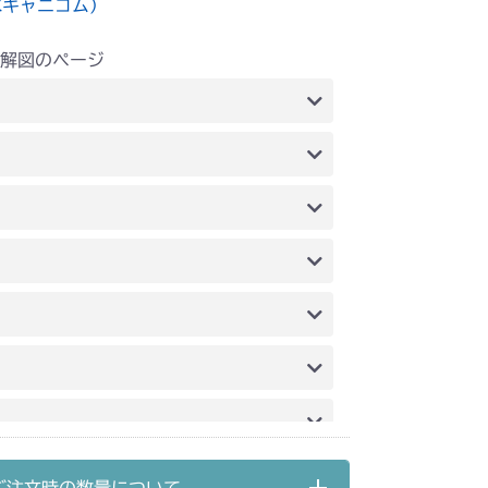
水キャニコム）
解図のページ
力伝達
副変速 & HST & ブレーキ
動力伝達
本体 FIG19 副変速
刈刃
ブレーキ
本体 FIG21 デフロック
達
FIG18 シート
FIG20 刈刃カバー
 刈刃ブレーキ
ブレーキ
達
FIG18 シート
FIG19 刈刃リンク
カバー
FIG22 刈刃ブレーキ
動力伝達(刈刃)
 走行・操作レバー(左ブレーキ 左HSTレバー)
240A 動力伝達
 副変速レバー
本体 FIG18 ブレーキ(左)
走行操作レバー(～NO.1680289)
動力伝達
本体 FIG20 副変速