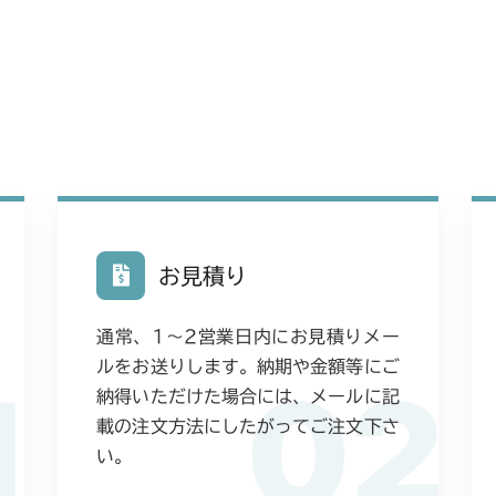
本体 FIG27 
本体 FIG17 
本体 FIG13 
CM223
本体 FIG33 
本体 FIG20 
本体 FIG17 
本体 FIG20 
CM225
本体 FIG23
本体 FIG19 
本体 FIG24
本体 FIG25
CM226
本体 FIG21 
本体 FIG25 
本体 FIG26 
本体 FIG24
CM250
本体 FIG26
本体 FIG27 
本体 FIG25
本体 FIG18
CM252
本体 FIG28 
本体 FIG28 
お見積り
本体 FIG26
本体 FIG19
本体 FIG20
CM1803
本体 FIG30 
本体 FIG29
本体 FIG27
本体 FIG22 
通常、1〜2営業日内にお見積りメー
CM225RC05
本体 FIG21
本体 FIG22 
CM2201RC
本体 FIG28
ルをお送りします。納期や金額等にご
1
02
本体 FIG30
本体 FIG24 
本体 FIG25
納得いただけた場合には、メールに記
本体 FIG22 
CM2201YC
CM225RC15
本体 FIG30
載の注文方法にしたがってご注文下さ
本体 FIG26
本体 FIG25
本体 FIG31
本体 FIG15 
い。
本体 FIG31 
CM2201YCV/
本体 FIG27
本体 FIG26