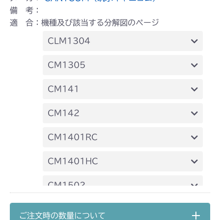
備 考：
適 合：機種及び該当する分解図のページ
CLM1304
本体 FIG1 エンジン
CM1305
本体 FIG10 ステアリング
本体 FIG9 マフラー
CM141
本体 FIG17 ステアリング
FIG14 ステアリング
CM142
本体 FIG18 HSTレバー
FIG23 ケーシング
FIG14 ステアリング
CM1401RC
FIG23 ケーシング
本体 FIG8 ミッション(チャージポンプ無
CM1401HC
し)
本体 FIG8 ミッション(～
CM1502
本体 FIG20 シート
NO.1680289)
本体 FIG3 エンジンコントロール
CM1602
本体 FIG23 シート
ご注文時の数量について