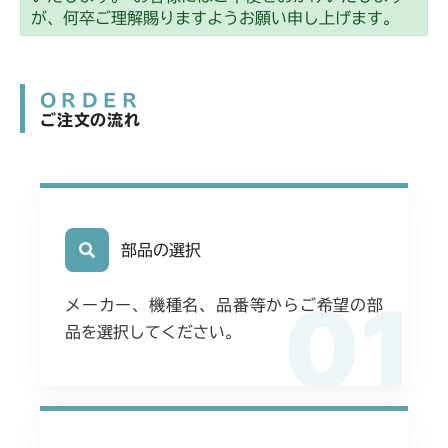
本体 FIG8 ミッション(チャージポンプ無)
CM2205HC/HCS
が、何卒ご理解賜りますようお願い申し上げます。
本体 FIG34 シート(High) CE USA
本体 FIG1 エンジン
CM2403HC/HCS
本体 FIG11 動力伝達(刈刃)
ORDER
本体 FIG22 シート
CM2501
ご注文の流れ
本体 FIG14 走行操作レバー
CHST 補修部品 FIG1 ～NO.03634
本体 FIG9 ミッション(チャージポンプ付)
CM2503
本体 FIG18 シート
本体 FIG22 シート
本体 FIG9 ミッション
CMX1402RC
本体 FIG24 シート
本体 FIG8 ミッション(チャージポンプ無)
部品の選択
CMX1402HC
本体 FIG22 シート
01
本体 FIG8 ミッション(～
CMX186
メーカー、機種名、品番等からご希望の部
NO.1690394)
フロントデフ FIG4 ナックル
品を選択してください。
本体 FIG10 ミッション(チャージポンプ
CMX222
本体 FIG25 シート
無)
フロントデフ FIG4 ナックルRH
CMX224
フロントデフ FIG4 ナックル
本体 FIG25 シート
フロントデフ FIG6 ブレーキ
CHST 補修部品 FIG1 ～NO.3634
本体 FIG11 ミッション(チャージポンプ
CMX227