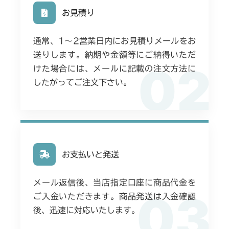
本体 FIG34 ミッション(チャージポンプ
無)
お見積り
付)
フロントデフ FIG7 ナックルLH
本体 FIG12 ミッション(チャージポンプ
CMX251
本体 FIG12 ミッション(チャージポンプ
フロントデフ FIG4 ナックル
無)
通常、1〜2営業日内にお見積りメールをお
付)
本体 FIG9 ミッション
CMX253
送りします。納期や金額等にご納得いただ
本体 FIG13 ミッション(チャージポンプ
02
本体 FIG34 シート
付)
けた場合には、メールに記載の注文方法に
本体 FIG24 シート
本体 FIG9 ミッション
CMX1804
したがってご注文下さい。
フロントデフ FIG4 ナックル
本体 FIG32 シート
フロントデフ FIG4 ナックル
本体 FIG26 シート
本体 FIG12 ミッション(チャージポンプ
CMX2202RC
本体 FIG43 シート(High)
無 JP AU)
フロントデフ FIG4 ナックル
本体 FIG13 ミッション(チャージポンプ
CMX2202YC
フロントデフ FIG4 ナックル
本体 FIG13 ミッション(チャージポンプ
無 日本 韓国 Asia)
付 CE)
本体 FIG13 ミッション(チャージポンプ
CMX2202YCV/YCS
お支払いと発送
本体 FIG14 ミッション(チャージポンプ
無)
本体 FIG32 シート
付 CE USA)
本体 FIG27 シート
CMX2206HC
本体 FIG14 ミッション(チャージポンプ
メール返信後、当店指定口座に商品代金を
本体 FIG33 シート(High CE USA)
本体 FIG32 シート
03
付 CE USA)
フロントデフ FIG4 ナックル
ご入金いただきます。商品発送は入金確認
本体 FIG2 エンジンコントロール
CMX2402HC
フロントデフ FIG4 ナックル
本体 FIG33 シート(High USA)
後、迅速に対応いたします。
本体 FIG15 ミッション(チャージポンプ
CHST 補修部品 FIG1 ～NO.3634
本体 FIG19 走行操作レバー
本体 FIG11 ミッション(チャージポンプ
CMX2404HC/V/S
無) ガード付