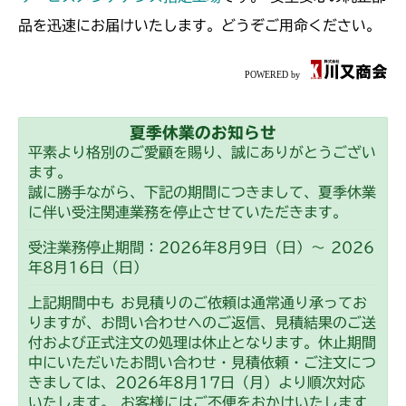
本体 FIG14 ステアリング
本体 FIG2 エンジンコントロール
CM225
品を迅速にお届けいたします。どうぞご用命ください。
FIG30 ステアリング(国内)
本体 FIG15 HSTレバー
本体 FIG8 カバー
本体 FIG11 ミッション(日本)
CM226
FIG31 ステアリング(輸出)
本体 FIG10 前車軸
本体 FIG12 ミッション(CE)
本体 FIG12 ミッション(チャージポンプ
CM250
無)
本体 FIG14 ステアリング
本体 FIG36 シート
夏季休業のお知らせ
本体 FIG9 ミッション
CM252
平素より格別のご愛顧を賜り、誠にありがとうござい
本体 FIG13 ミッション(チャージポンプ
本体 FIG15 HSTレバー
ます。
付)
本体 FIG22 シート
本体 FIG9 ミッション
CM1803
誠に勝手ながら、下記の期間につきまして、夏季休業
に伴い受注関連業務を停止させていただきます。
本体 FIG33 シート
本体 FIG24 シート
本体 FIG13 ミッション(日本 チャージポ
CM2201RC
受注業務停止期間：2026年8月9日（日）～ 2026
本体 FIG44 シート(High)
ンプ無)
年8月16日（日）
本体 FIG13 ミッション JP KR Asia(チ
CM2201YC
本体 FIG14 ミッション(CE チャージポ
ャージポンプ無)
上記期間中も お見積りのご依頼は通常通り承ってお
ンプ付)
本体 FIG9 ミッション(BDR)
りますが、お問い合わせへのご返信、見積結果のご送
CM2201YCV/YCS
本体 FIG14 ミッション CE USA(チャー
付および正式注文の処理は休止となります。休止期間
本体 FIG32 シート
ジポンプ付)
本体 FIG24 シート
中にいただいたお問い合わせ・見積依頼・ご注文につ
本体 FIG25 シート
CM2203RC
きましては、2026年8月17日（月）より順次対応
本体 FIG33 シート(High CE)
本体 FIG33 シート
CHST 補修部品 FIG1 ～NO.03634
いたします。 お客様にはご不便をおかけいたします