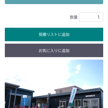
本体 FIG18 ステアリング
本体 FIG10 ステアリング
CM1603
CHST 補修部品 FIG1 ～NO.3634
本体 FIG19 HSTレバー
数量
本体 FIG13 ステアリング
CM1801
本体 FIG14 HSTレバー
本体 FIG3 エンジンコントロール
CM1802
見積リストに追加
本体 FIG20 ステアリング
本体 FIG2 エンジンコントロール
CM2101
本体 FIG21 HSTレバー
お気に入りに追加
本体 FIG15 ステアリング
本体 FIG19 HST配管(～
CM2102
NO.9170135)
本体 FIG16 HSTレバー
本体 FIG10 HST配管
CM2103
本体 FIG20 HST配管(NO.9170136
～)
本体 FIG18 刈刃駆動
本体 FIG19 刈刃駆動
CM2104
本体 FIG28 刈刃駆動
フロントデフ FIG1
フロントデフ HD021C FIG1
本体 FIG17 刈刃駆動
CM181
本体 FIG36 シート
フロントデフ FIG2
フロントデフ HD021C FIG2
フロントデフ HD021C FIG1
本体 FIG2 エンジンコントロール
CM182K
フロントデフ FIG1
ミッション FIG10 PTO
フロントデフ HD021B FIG1