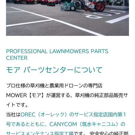
フロントデフ HD021C FIG2
本体 FIG13 ステアリング
本体 FIG2 エンジンコントロール
CM182
フロントデフ FIG2
フロントデフ HD021B FIG2
フロントデフ HD021B FIG1
本体 FIG14 HSTレバー
本体 FIG8 カバー
ミッション FIG10 PTO
本体 FIG2 エンジンコントロール
CM184
フロントデフ HD021B FIG2
本体 FIG10 前車軸
本体 FIG14 ステアリング
本体 FIG10 ミッション(日本)
CM185
本体 FIG14 ステアリング
本体 FIG15 HSTレバー
本体 FIG11 ミッション(CE)
本体 FIG10 ミッション
CM210
PROFESSIONAL LAWNMOWERS PARTS
本体 FIG15 HSTレバー
CENTER
本体 FIG29 シート
本体 FIG23 シート
本体 FIG2 エンジンコントロール
CM211
モア パーツセンターについて
本体 FIG32 ミッション(チャージポンプ
本体 FIG13 ステアリング
本体 FIG2 エンジンコントロール
CM220
付)
プロ仕様の草刈機と農業用ドローンの専門店
本体 FIG14 HSTレバー
本体 FIG13 ステアリング
FIG3 電装
FIG12 ミッション
CM221
MOWER【モア】が運営する、草刈機の純正部品販売サ
本体 FIG14 HSTレバー
イトです。
FIG13 ケーシング
FIG27 刈刃駆動
FIG3 電装(輸出)
FIG4 電装(国内)
CM212
当社は
OREC（オーレック）のサービス指定店国内第１
FIG28 ステアリング
FIG14 ミッション
本体 FIG2 エンジンコントロール
号であるとともに、CANYCOM（筑水キャニコム）の
CM212K
FIG16 ケーシング
FIG29 刈刃駆動
サービスメンテナンス指定工場
です。 安全安心の純正部