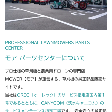
ミッション FIG7 アクスル
CM182
ミッション FIG7 アクスル
CM184
ミッション FIG4 アクスル
CM185
ミッション FIG4 アクスル
CM210
PROFESSIONAL LAWNMOWERS PARTS
CENTER
ミッション FIG7 アクスル
CM211
モア パーツセンターについて
ミッション FIG7 アクスル
CM220
プロ仕様の草刈機と農業用ドローンの専門店
FIG18 アクスル
CM221
MOWER【モア】が運営する、草刈機の純正部品販売サ
イトです。
FIG21 アクスル
CM212
当社は
OREC（オーレック）のサービス指定店国内第１
ミッション FIG7 アクスル
号であるとともに、CANYCOM（筑水キャニコム）の
CM212K
サービスメンテナンス指定工場
です。 安全安心の純正部