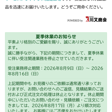
ミッション FIG7 アクスル
CM223
品を迅速にお届けいたします。どうぞご用命ください。
ミッション FIG6 アクスル
CM225
ミッション FIG4 アクスル
CM226
夏季休業のお知らせ
ミッション FIG4 アクスル
CM250
平素より格別のご愛顧を賜り、誠にありがとうござい
ます。
ミッション FIG4 アクスル
CM252
誠に勝手ながら、下記の期間につきまして、夏季休業
に伴い受注関連業務を停止させていただきます。
ミッション FIG4 アクスル
CM1803
受注業務停止期間：2026年8月9日（日）～ 2026
年8月16日（日）
ミッション FIG4 アクスル
CM2201RC
上記期間中も お見積りのご依頼は通常通り承ってお
ミッション FIG4 アクスル
りますが、お問い合わせへのご返信、見積結果のご送
CM2201YC
付および正式注文の処理は休止となります。休止期間
中にいただいたお問い合わせ・見積依頼・ご注文につ
ミッション FIG4 アクスル
CM2201YCV/YCS
きましては、2026年8月17日（月）より順次対応
いたします。 お客様にはご不便をおかけいたします