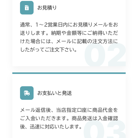
お見積り
ミッション FIG6 アクスル
CMX224
通常、1〜2営業日内にお見積りメールをお
フロントデフ FIG4 ナックルRH
ミッション FIG4 アクスル
CMX227
送りします。納期や金額等にご納得いただ
02
フロントデフ FIG7 ナックルLH
けた場合には、メールに記載の注文方法に
ミッション FIG4 アクスル
CMX251
したがってご注文下さい。
ミッション FIG4 アクスル
CMX253
ミッション FIG4 アクスル
CMX1804
ミッション FIG4 アクスル
CMX2202RC
お支払いと発送
ミッション FIG4 アクスル
CMX2202YC
メール返信後、当店指定口座に商品代金を
03
ご入金いただきます。商品発送は入金確認
ミッション FIG4 アクスル
CMX2202YCV/YCS
後、迅速に対応いたします。
ミッション FIG4 アクスル
CMX2206HC