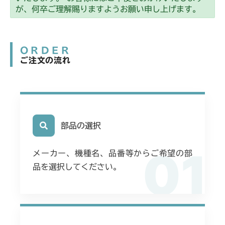
ミッション FIG4 アクスル
CM2203RC
が、何卒ご理解賜りますようお願い申し上げます。
ミッション FIG4 アクスル
CM2203YC/YCV/YCV1
ORDER
ミッション FIG4 アクスル
CM2205HC/HCS
ご注文の流れ
ミッション FIG8 アクスル
CM2403HC/HCS
ミッション FIG4 アクスル
CM2501
ミッション FIG4 アクスル
部品の選択
CM2503
01
ミッション FIG4 アクスル
CMX1402RC
メーカー、機種名、品番等からご希望の部
品を選択してください。
ミッション FIG4 アクスル
CMX1402HC
ミッション FIG4 アクスル
CMX186
ミッション FIG4 アクスル
CMX222