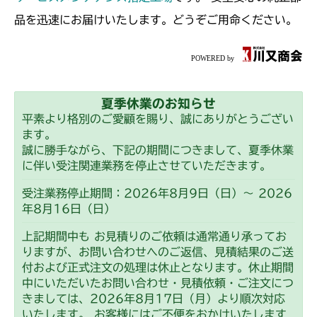
ミッション FIG3 第1軸
ミッション FIG2 第2軸
CMX222
品を迅速にお届けいたします。どうぞご用命ください。
フロントデフ FIG4 ナックル
ミッション FIG3 第1軸
ミッション FIG3 第2軸
CMX224
フロントデフ FIG4 ナックル
ミッション FIG4 第3軸
ミッション FIG2 第2軸
CMX227
フロントデフ FIG2 入力軸
夏季休業のお知らせ
ミッション FIG3 第1軸
ミッション FIG2 第2軸
CMX251
平素より格別のご愛顧を賜り、誠にありがとうござい
ます。
フロントデフ FIG4 ナックル
ミッション FIG3 第1軸
ミッション FIG2 第2軸
CMX253
誠に勝手ながら、下記の期間につきまして、夏季休業
に伴い受注関連業務を停止させていただきます。
フロントデフ FIG4 ナックル
ミッション FIG3 第1軸
ミッション FIG2 第2軸
CMX1804
受注業務停止期間：2026年8月9日（日）～ 2026
フロントデフ FIG4 ナックル
年8月16日（日）
ミッション FIG3 第1軸
ミッション FIG2 第2軸
CMX2202RC
上記期間中も お見積りのご依頼は通常通り承ってお
フロントデフ FIG4 ナックル
ミッション FIG3 第1軸
ミッション FIG2 第2軸
りますが、お問い合わせへのご返信、見積結果のご送
CMX2202YC
付および正式注文の処理は休止となります。休止期間
フロントデフ FIG4 ナックル
ミッション FIG3 第1軸
中にいただいたお問い合わせ・見積依頼・ご注文につ
ミッション FIG2 第2軸
CMX2202YCV/YCS
きましては、2026年8月17日（月）より順次対応
フロントデフ FIG4 ナックル
ミッション FIG3 第1軸
いたします。 お客様にはご不便をおかけいたします