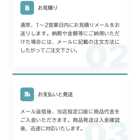
お見積り
フロントデフ FIG4 ナックル
通常、1〜2営業日内にお見積りメールをお
送りします。納期や金額等にご納得いただ
02
けた場合には、メールに記載の注文方法に
したがってご注文下さい。
お支払いと発送
メール返信後、当店指定口座に商品代金を
03
ご入金いただきます。商品発送は入金確認
後、迅速に対応いたします。