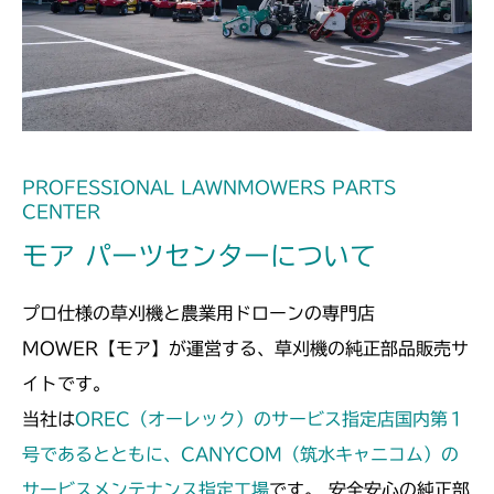
ミッション FIG3 第1軸
ミッション FIG2 第2軸
CM2203RC
ミッション FIG3 第1軸
ミッション FIG2 第2軸
CM2203YC/YCV/YCV1
ミッション FIG3 第1軸
ミッション FIG2 第2軸
CM2205HC/HCS
ミッション FIG3 第1軸
ミッション FIG4 第2軸
CM2403HC/HCS
PROFESSIONAL LAWNMOWERS PARTS
CENTER
ミッション FIG5 第1軸
ミッション FIG2 第2軸
CM2501
モア パーツセンターについて
ミッション FIG3 第1軸
ミッション FIG2 第2軸
CM2503
プロ仕様の草刈機と農業用ドローンの専門店
ミッション FIG3 第1軸
ミッション FIG2 第2軸
CMX1402RC
MOWER【モア】が運営する、草刈機の純正部品販売サ
イトです。
ミッション FIG3 第1軸
ミッション FIG2 第2軸
CMX1402HC
当社は
OREC（オーレック）のサービス指定店国内第１
ミッション FIG3 第1軸
ミッション FIG2 第2軸
号であるとともに、CANYCOM（筑水キャニコム）の
CMX186
フロントデフ FIG4 ナックル
サービスメンテナンス指定工場
です。 安全安心の純正部