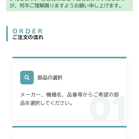
本体 FIG14 動力伝達(240A)
CMX186
が、何卒ご理解賜りますようお願い申し上げます。
本体 FIG15 動力伝達(刈刃)
CMX222
ORDER
本体 FIG20 動力伝達(刈刃)
CMX224
ご注文の流れ
本体 FIG24 ステアリング
本体 FIG20 動力伝達(刈刃)
CMX227
本体 FIG19 動力伝達(刈刃)
CMX251
本体 FIG15 動力伝達(刈刃)
部品の選択
CMX253
01
本体 FIG15 動力伝達(刈刃)
CMX1804
メーカー、機種名、品番等からご希望の部
品を選択してください。
本体 FIG19 動力伝達(刈刃)
CMX2202RC
本体 FIG41 ステアリング
本体 FIG20 動力伝達(刈刃)
CMX2202YC
Assy(NO.1580017～)
本体 FIG45 ステアリング
本体 FIG27 動力伝達(刈刃)
CMX2202YCV/YCS