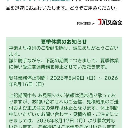
本体 FIG46 ステアリング
本体 FIG15 動力伝達(刈刃)
CM2201YCV/YCS
Assy(NO.1550736～)
品を迅速にお届けいたします。どうぞご用命ください。
本体 FIG18 ステアリングAssy
本体 FIG17 動力伝達(刈刃)
CM2203RC
本体 FIG20 ステアリングAssy
本体 FIG13 動力伝達(刈刃)
CM2203YC/YCV/YCV1
夏季休業のお知らせ
本体 FIG15 動力伝達(刈刃)
CM2205HC/HCS
平素より格別のご愛顧を賜り、誠にありがとうござい
ます。
本体 FIG11 動力伝達(刈刃)
CM2403HC/HCS
誠に勝手ながら、下記の期間につきまして、夏季休業
に伴い受注関連業務を停止させていただきます。
本体 FIG13 ステアリングASSY
本体 FIG14 動力伝達(刈刃)
CM2501
受注業務停止期間：2026年8月9日（日）～ 2026
年8月16日（日）
本体 FIG17 ステアリングAssy
本体 FIG15 動力伝達(刈刃)
CM2503
上記期間中も お見積りのご依頼は通常通り承ってお
本体 FIG15 動力伝達(刈刃)
りますが、お問い合わせへのご返信、見積結果のご送
CMX1402RC
付および正式注文の処理は休止となります。休止期間
中にいただいたお問い合わせ・見積依頼・ご注文につ
本体 FIG13 動力伝達(刈刃)
CMX1402HC
きましては、2026年8月17日（月）より順次対応
いたします。 お客様にはご不便をおかけいたします