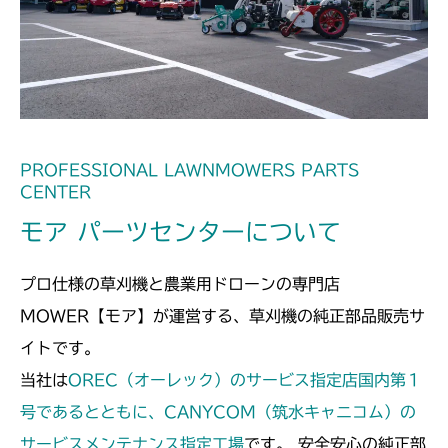
本体 FIG13 動力伝達
CM212K
本体 FIG13 動力伝達
CM223
本体 FIG20 動力伝達(刈刃)
CM225
本体 FIG23 ステアリング
本体 FIG23 動力伝達(刈刃)
CM226
PROFESSIONAL LAWNMOWERS PARTS
CENTER
本体 FIG21 動力伝達(刈刃)
CM250
モア パーツセンターについて
本体 FIG15 動力伝達(刈刃)
CM252
プロ仕様の草刈機と農業用ドローンの専門店
本体 FIG15 動力伝達(刈刃)
CM1803
MOWER【モア】が運営する、草刈機の純正部品販売サ
イトです。
本体 FIG22 動力伝達(刈刃)
CM2201RC
当社は
OREC（オーレック）のサービス指定店国内第１
本体 FIG42 ステアリング
本体 FIG22 動力伝達(刈刃)
号であるとともに、CANYCOM（筑水キャニコム）の
CM2201YC
Assy(NO.1570228～)
サービスメンテナンス指定工場
です。 安全安心の純正部