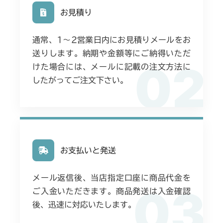
Assy(NO.1561864～)
お見積り
本体 FIG17 動力伝達(刈刃)
CMX2206HC
通常、1〜2営業日内にお見積りメールをお
本体 FIG21 ステアリングASSY
本体 FIG14 動力伝達(刈刃)
CMX2402HC
送りします。納期や金額等にご納得いただ
02
けた場合には、メールに記載の注文方法に
本体 FIG18 ステアリングASSY
本体 FIG20 動力伝達(刈刃)
CMX2404HC/V/S
したがってご注文下さい。
本体 FIG40 ステアリングAssy
本体 FIG16 動力伝達(刈刃)
CMX2502
本体 FIG31 ステアリングAssy
本体 FIG18 動力伝達(刈刃)
CMX2504
本体 FIG15 動力伝達(刈刃)
CMX2506RC
お支払いと発送
本体 FIG15 動力伝達(刈刃)
CMX2506YC/YCV/YCS
メール返信後、当店指定口座に商品代金を
03
ご入金いただきます。商品発送は入金確認
本体 FIG17 動力伝達(刈刃)
CMX2508YC/YCS
後、迅速に対応いたします。
本体 FIG21 ステアリングASSY
本体 FIG16 動力伝達(刈刃)