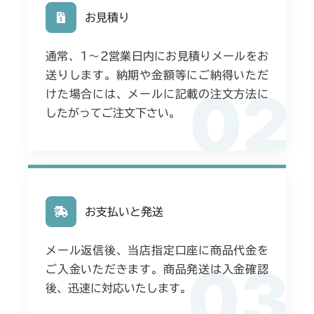
Assy(NO.1561864～)
お見積り
本体 FIG17 動力伝達(刈刃)
CMX2206HC
通常、1〜2営業日内にお見積りメールをお
本体 FIG21 ステアリングASSY
本体 FIG14 動力伝達(刈刃)
CMX2402HC
送りします。納期や金額等にご納得いただ
02
けた場合には、メールに記載の注文方法に
本体 FIG18 ステアリングASSY
本体 FIG20 動力伝達(刈刃)
CMX2404HC/V/S
したがってご注文下さい。
本体 FIG40 ステアリングAssy
本体 FIG16 動力伝達(刈刃)
CMX2502
本体 FIG31 ステアリングAssy
本体 FIG18 動力伝達(刈刃)
CMX2504
本体 FIG15 動力伝達(刈刃)
CMX2506RC
お支払いと発送
本体 FIG15 動力伝達(刈刃)
CMX2506YC/YCV/YCS
メール返信後、当店指定口座に商品代金を
03
ご入金いただきます。商品発送は入金確認
本体 FIG17 動力伝達(刈刃)
CMX2508YC/YCS
後、迅速に対応いたします。
本体 FIG21 ステアリングASSY
本体 FIG16 動力伝達(刈刃)