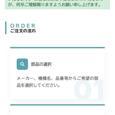
本体 FIG14 動力伝達(240A)
CMX186
が、何卒ご理解賜りますようお願い申し上げます。
本体 FIG15 動力伝達(刈刃)
CMX222
ORDER
本体 FIG20 動力伝達(刈刃)
CMX224
ご注文の流れ
本体 FIG24 ステアリング
本体 FIG20 動力伝達(刈刃)
CMX227
本体 FIG19 動力伝達(刈刃)
CMX251
本体 FIG15 動力伝達(刈刃)
部品の選択
CMX253
01
本体 FIG15 動力伝達(刈刃)
CMX1804
メーカー、機種名、品番等からご希望の部
品を選択してください。
本体 FIG19 動力伝達(刈刃)
CMX2202RC
本体 FIG41 ステアリング
本体 FIG20 動力伝達(刈刃)
CMX2202YC
Assy(NO.1580017～)
本体 FIG45 ステアリング
本体 FIG27 動力伝達(刈刃)
CMX2202YCV/YCS