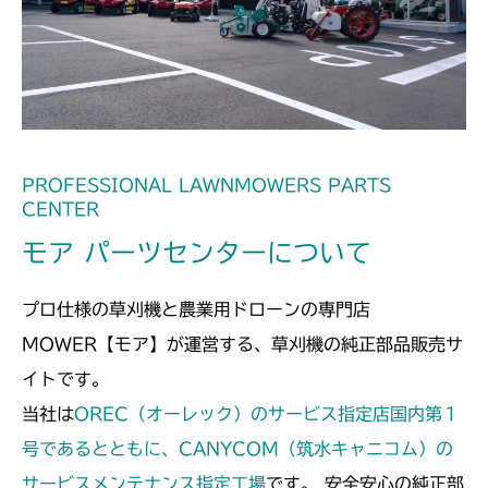
本体 FIG13 動力伝達
CM212K
本体 FIG13 動力伝達
CM223
本体 FIG20 動力伝達(刈刃)
CM225
本体 FIG23 ステアリング
本体 FIG23 動力伝達(刈刃)
CM226
PROFESSIONAL LAWNMOWERS PARTS
CENTER
本体 FIG21 動力伝達(刈刃)
CM250
モア パーツセンターについて
本体 FIG15 動力伝達(刈刃)
CM252
プロ仕様の草刈機と農業用ドローンの専門店
本体 FIG15 動力伝達(刈刃)
CM1803
MOWER【モア】が運営する、草刈機の純正部品販売サ
イトです。
本体 FIG22 動力伝達(刈刃)
CM2201RC
当社は
OREC（オーレック）のサービス指定店国内第１
本体 FIG42 ステアリング
本体 FIG22 動力伝達(刈刃)
号であるとともに、CANYCOM（筑水キャニコム）の
CM2201YC
Assy(NO.1570228～)
サービスメンテナンス指定工場
です。 安全安心の純正部