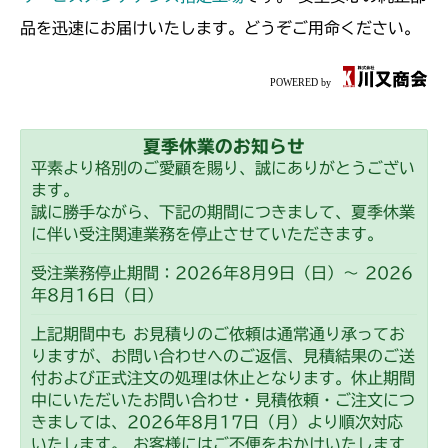
本体 FIG46 ステアリング
本体 FIG15 動力伝達(刈刃)
CM2201YCV/YCS
Assy(NO.1550736～)
品を迅速にお届けいたします。どうぞご用命ください。
本体 FIG18 ステアリングAssy
本体 FIG17 動力伝達(刈刃)
CM2203RC
本体 FIG20 ステアリングAssy
本体 FIG13 動力伝達(刈刃)
CM2203YC/YCV/YCV1
夏季休業のお知らせ
本体 FIG15 動力伝達(刈刃)
CM2205HC/HCS
平素より格別のご愛顧を賜り、誠にありがとうござい
ます。
本体 FIG11 動力伝達(刈刃)
CM2403HC/HCS
誠に勝手ながら、下記の期間につきまして、夏季休業
に伴い受注関連業務を停止させていただきます。
本体 FIG13 ステアリングASSY
本体 FIG14 動力伝達(刈刃)
CM2501
受注業務停止期間：2026年8月9日（日）～ 2026
年8月16日（日）
本体 FIG17 ステアリングAssy
本体 FIG15 動力伝達(刈刃)
CM2503
上記期間中も お見積りのご依頼は通常通り承ってお
本体 FIG15 動力伝達(刈刃)
りますが、お問い合わせへのご返信、見積結果のご送
CMX1402RC
付および正式注文の処理は休止となります。休止期間
中にいただいたお問い合わせ・見積依頼・ご注文につ
本体 FIG13 動力伝達(刈刃)
CMX1402HC
きましては、2026年8月17日（月）より順次対応
いたします。 お客様にはご不便をおかけいたします