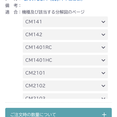
備 考：
適 合：機種及び該当する分解図のページ
CM141
FIG6 カバー(国内)
CM142
FIG7 カバー(CE)
FIG6 カバー(国内)
CM1401RC
FIG7 カバー(CE)
本体 FIG1 エンジン(日本)
CM1401HC
本体 FIG2 エンジンコントロール
本体 FIG2 エンジンコントロール
CM2101
本体 FIG3 電装(日本)
本体 FIG5 フロントカバー
本体 FIG15 カバー 2 (～
CM2102
NO.9170135)
本体 FIG5 カバー
CHST 補修部品 FIG2 NO.3635～
本体 FIG8 カバー 2
CM2103
本体 FIG17 カバー 2 (NO.9170136
～)
本体 FIG26 刈刃リンク 1
本体 FIG28 刈刃リンク 1
CM2104
ご注文時の数量について