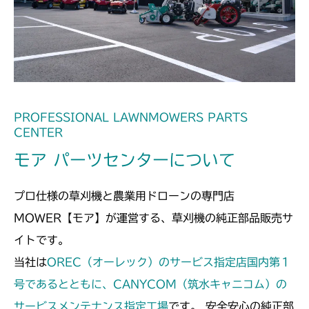
本体 FIG9 カバー
本体 FIG3 エンジンコントロール
CM2201YC
本体 FIG9 カバー
本体 FIG2 エンジンコントロール
CM2201YCV/YCS
本体 FIG6 フロントカバー
本体 FIG2 エンジンコントロール
CM2203YC/YCV/YCV1
本体 FIG6 フロントカバー
C-HST 8001 D000 補修部品
CM2205HC/HCS
PROFESSIONAL LAWNMOWERS PARTS
CENTER
CHST 補修部品 FIG2 NO.03635～
本体 FIG1 エンジン
本体 FIG3 電装
CM2403HC/HCS
モア パーツセンターについて
本体 FIG6 カバー
本体 FIG2 エンジンコントロール
CM2501
プロ仕様の草刈機と農業用ドローンの専門店
本体 FIG3 電装
本体 FIG6 カバー
本体 FIG2 エンジンコントロール
CM2503
MOWER【モア】が運営する、草刈機の純正部品販売サ
CHST 補修部品 FIG2 NO.03635～
イトです。
本体 FIG6 カバー
本体 FIG2 エンジンコントロール
CMX1402RC
当社は
OREC（オーレック）のサービス指定店国内第１
本体 FIG6 フロントカバー
本体 FIG1 エンジン(日本)
号であるとともに、CANYCOM（筑水キャニコム）の
CMX1402HC
サービスメンテナンス指定工場
です。 安全安心の純正部