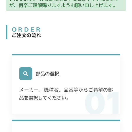
本体 FIG3 エンジンコントロール
CMX2202YCV/YCS
が、何卒ご理解賜りますようお願い申し上げます。
本体 FIG9 カバー
本体 FIG2 エンジンコントロール
CMX2206HC
本体 FIG6 フロントカバー
ORDER
本体 FIG3 電装
CMX2402HC
ご注文の流れ
CHST 補修部品 FIG2 NO.3635～
本体 FIG10 フロントアクスル
本体 FIG2 エンジンコントロール
CMX2404HC/V/S
CHST 補修部品 NO.3635～
本体 FIG3 電装(日本)
本体 FIG3 エンジンコントロール
CMX2502
本体 FIG4 電装(CE AU USA)
本体 FIG4 電装(日本)
本体 FIG3 エンジンコントロール
部品の選択
CMX2504
本体 FIG7 フロントカバー
本体 FIG7 フロントカバー
本体 FIG8 カバー
01
本体 FIG2 エンジンコントロール
CMX2506YC/YCV/YCS
メーカー、機種名、品番等からご希望の部
CHST 補修部品 FIG2 NO.3635～
品を選択してください。
本体 FIG6 フロントカバー
CH1021 8001 H000 補修部品