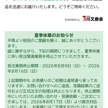
本体 FIG2 エンジンコントロール
本体 FIG2 エンジンコントロール
CMX186
品を迅速にお届けいたします。どうぞご用命ください。
本体 FIG3 電装(日本)
本体 FIG5 フロントカバー
本体 FIG2 エンジンコントロール
CMX222
本体 FIG5 カバー
CHST 補修部品 FIG2 NO.3635～
本体 FIG7 カバー
本体 FIG9 リアカバー
CMX224
夏季休業のお知らせ
本体 FIG11 ミッション(AG)
本体 FIG3 エンジンコントロール
CMX227
平素より格別のご愛顧を賜り、誠にありがとうござい
ます。
本体 FIG12 ミッション(ターフ)
本体 FIG9 カバー
本体 FIG3 エンジンコントロール
CMX251
誠に勝手ながら、下記の期間につきまして、夏季休業
本体 FIG31 シート
に伴い受注関連業務を停止させていただきます。
本体 FIG9 カバー
本体 FIG2 エンジンコントロール
CMX253
ミッション FIG7 ブレーキ
受注業務停止期間：2026年8月9日（日）～ 2026
年8月16日（日）
本体 FIG6 フロントカバー
本体 FIG2 エンジンコントロール
CMX1804
上記期間中も お見積りのご依頼は通常通り承ってお
本体 FIG6 フロントカバー
本体 FIG3 エンジンコントロール
りますが、お問い合わせへのご返信、見積結果のご送
CMX2202RC
付および正式注文の処理は休止となります。休止期間
本体 FIG8 カバー
中にいただいたお問い合わせ・見積依頼・ご注文につ
本体 FIG3 エンジンコントロール
CMX2202YC
きましては、2026年8月17日（月）より順次対応
本体 FIG9 カバー
いたします。 お客様にはご不便をおかけいたします