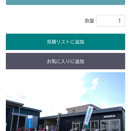
本体 FIG29 刈刃カバー(チェーン)
本体 FIG43 刈刃カバー(ゴムイタ)
CM2102
本体 FIG44 刈刃カバー(チェーン)
数量
本体 FIG28 刈刃カバー
CM210
本体 FIG14 HSTレバー
CM2201YC
見積リストに追加
本体 FIG20 刈刃カバー
本体 FIG24 シート
CM2201YCV/YCS
お気に入りに追加
本体 FIG25 シート
CM2203RC
本体 FIG20 シート(標準)
CM2203YC/YCV/YCV1
本体 FIG22 シート(標準)
CM2403HC/HCS
本体 FIG22 シート
CM2503
本体 FIG25 刈刃リンク
CMX1402HC