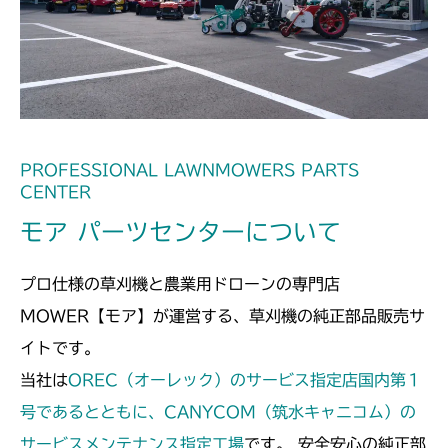
本体 FIG25 シート
CMX2202YC
本体 FIG41 シート(Asia)
CMX2202YCV/YCS
本体 FIG42 シート(日本)
本体 FIG27 シート
CMX2402HC
本体 FIG43 シート(韓国)
本体 FIG31 シート
CMX2404HC/V/S
PROFESSIONAL LAWNMOWERS PARTS
本体 FIG44 シート(CE)
CENTER
本体 FIG32 シート(High CE AU
本体 FIG25 シート
CMX2504
モア パーツセンターについて
USA)
本体 FIG27 刈刃リンク
CMX2506RC
プロ仕様の草刈機と農業用ドローンの専門店
本体 FIG24 シート(標準)
CMX2506YC/YCV/YCS
MOWER【モア】が運営する、草刈機の純正部品販売サ
イトです。
本体 FIG28 シート
CMX2508YC/YCS
当社は
OREC（オーレック）のサービス指定店国内第１
本体 FIG28 シート
号であるとともに、CANYCOM（筑水キャニコム）の
サービスメンテナンス指定工場
です。 安全安心の純正部