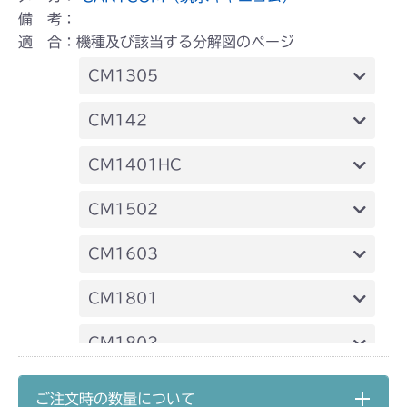
備 考：
適 合：機種及び該当する分解図のページ
CM1305
本体 FIG18 HSTレバー
CM142
本体 FIG24 刈刃カバー
FIG19 刈刃リンク
CM1401HC
本体 FIG23 シート
CM1502
本体 FIG19 HSTレバー
CM1603
本体 FIG26 刈刃カバー(ゴムイタ)
本体 FIG14 HSTレバー
CM1801
本体 FIG27 刈刃カバー(チェーン)
本体 FIG21 刈刃カバー(ゴムイタ)
本体 FIG21 HSTレバー
CM1802
本体 FIG22 刈刃カバー(チェーン)
本体 FIG28 刈刃カバー(ゴムイタ)
本体 FIG22 刈刃カバー
CM2101
ご注文時の数量について