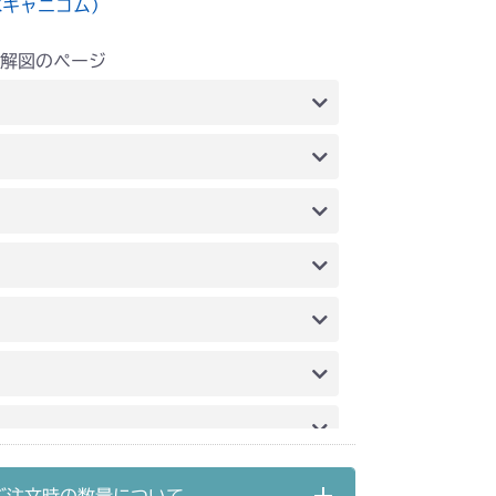
水キャニコム）
解図のページ
アタイヤ
本体 FIG8 フロントタイヤ
前輪
本体 FIG15 後輪
 ステアリング
FIG11 後輪
FIG14 ステアリング
タイヤ
FIG11 後輪タイヤ
アリング
前輪(AG)
本体 FIG11 後輪(AG)
シート
前輪
本体 FIG12 後輪
シート
前輪
本体 FIG16 後輪