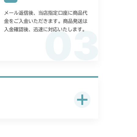
 ステアリング
本体 FIG25 ターフタイヤ
前輪
本体 FIG12 後輪
メール返信後、当店指定口座に商品代
 ステアリング
前輪(AG)
本体 FIG16 後輪(AG)
金をご入金いただきます。商品発送は
03
入金確認後、迅速に対応いたします。
前輪(ターフ)
本体 FIG18 後輪(ターフ)
前輪(日本)
本体 FIG18 前輪(CE)
後輪
本体 FIG20 前輪(ターフ)
前輪(標準)
本体 FIG18 前輪(前ブレーキ)
後輪(ターフ)
本体 FIG36 シート
後輪(AG)
本体 FIG33 シート
前輪タイヤ
本体 FIG13 後輪タイヤ
ート(High)
本体 FIG46 前輪(ターフ)
シート
前輪タイヤ
本体 FIG13 後輪タイヤ
後輪(ターフ)
シート
前輪(AG)
本体 FIG19 前輪(AG) CE
後輪(AG)
本体 FIG32 シート
前輪(AG 標準)
ート(High CE)
輪(AG CE Asia 前ブレーキ)
前輪(AG 標準)
本体 FIG24 シート
YCS
シート