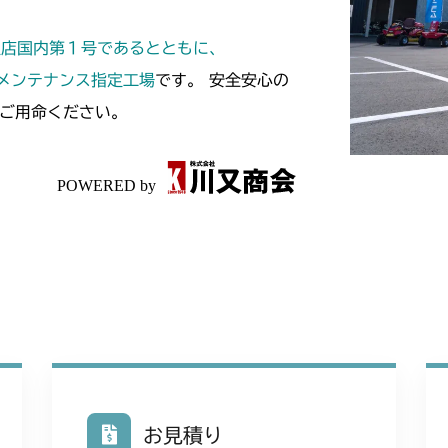
本体 FIG13
本体 FIG11 
CM182
定店国内第１号であるとともに、
本体 FIG14
本体 FIG11
CM184
スメンテナンス指定工場
です。 安全安心の
ご用命ください。
本体 FIG14
本体 FIG14 
CM185
本体 FIG29 
本体 FIG12 
CM210
本体 FIG23 
本体 FIG10 
CM211
本体 FIG13
本体 FIG10 
CM220
本体 FIG13
FIG21 前輪(
CM221
FIG23 タイ
FIG23 前輪(
CM212
FIG30 ステア
本体 FIG11
CM212K
お見積り