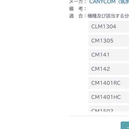
メーカ：
CANYCOM（筑
備 考：
適 合：機種及び該当する分
CLM1304
本体 FIG6 リ
CM1305
本体 FIG14 
CM141
本体 FIG17
FIG10 前輪
CM142
FIG10 前輪
CM1401RC
FIG14 ステ
本体 FIG10 
CM1401HC
本体 FIG20 
本体 FIG11 
CM1502
本体 FIG23 
本体 FIG15 
CM1602