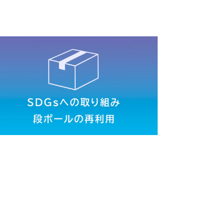
/S
輪(CE/ISEKI)
輪(AG CE AU)
本体 FIG31 シート
シート
本体 FIG33 前輪(ターフ)
ート(Asia)
本体 FIG42 シート(日本)
ート(High CE AU USA)
後輪(ターフ)
前輪(AG)
本体 FIG29 シート
シート(韓国)
本体 FIG44 シート(CE)
ート(High CE USA)
前輪タイヤ
本体 FIG26 シート
ート(ISEKI)
シート(標準)
CV/YCS
シート
YCS
シート