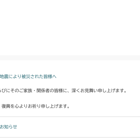
本体 FIG12 
CM2203RC
本体 FIG34 シ
本体 FIG13 
本体 FIG10 
CM2203YC/YC
本体 FIG43 
本体 FIG15 
本体 FIG10 
CM2403HC/H
本体 FIG11 
CM2501
本体 FIG12 
CM2503
地震により被災された皆様へ
本体 FIG12 
CMX1402RC
らびにそのご家族・関係者の皆様に、深くお見舞い申し上げます。
本体 FIG10 
CMX1402HC
・復興を心よりお祈り申し上げます。
本体 FIG22 
本体 FIG11 
CMX186
本体 FIG25 
本体 FIG12 
お知らせ
CMX222
本体 FIG25 