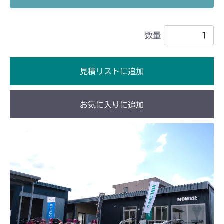
本体 FIG21 デフロックレバー
CM252
数量
本体 FIG23 デフロックレバー
CM1803
本体 FIG31 デフロック
CM2201RC
見積リストに追加
本体 FIG32 デフロック
CM2201YC
お気に入りに追加
本体 FIG23 デフロック
CM2201YCV/YCS
本体 FIG24 デフロック
CM2203RC
CHST 補修部品 FIG2 NO.03635～
本体 FIG16 走行操作レバー(左ブレーキ
CM2203YC/YCV/YCV1
左HSTレバー)
本体 FIG18 走行操作レバー(左ブレーキ
CM2205HC/HCS
本体 FIG19 デフロック
左HSTレバー)
本体 FIG17 デフロック
CM2403HC/HCS
本体 FIG21 デフロック