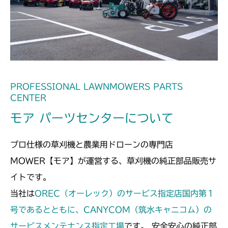
本体 FIG21 デフロック
CM2501
CHST 補修部品 FIG2 NO.03635～
本体 FIG21 デフロック
CM2503
本体 FIG23 デフロックレバー
CMX1402RC
本体 FIG20 デフロック
CMX1402HC
PROFESSIONAL LAWNMOWERS PARTS
CENTER
本体 FIG21 4WD切替
本体 FIG23 デフロック
CMX186
モア パーツセンターについて
本体 FIG24 AWD切替
本体 FIG23 デフロック
CMX222
プロ仕様の草刈機と農業用ドローンの専門店
CHST 補修部品 FIG2 NO.3635～
本体 FIG24 4WD切替
本体 FIG21 刈刃ブレーキ
CMX224
MOWER【モア】が運営する、草刈機の純正部品販売サ
イトです。
本体 FIG23 4WD駆動
本体 FIG32 デフロック
CMX227
当社は
OREC（オーレック）のサービス指定店国内第１
本体 FIG33 4WD切替
本体 FIG30 デフロック
号であるとともに、CANYCOM（筑水キャニコム）の
CMX251
サービスメンテナンス指定工場
です。 安全安心の純正部