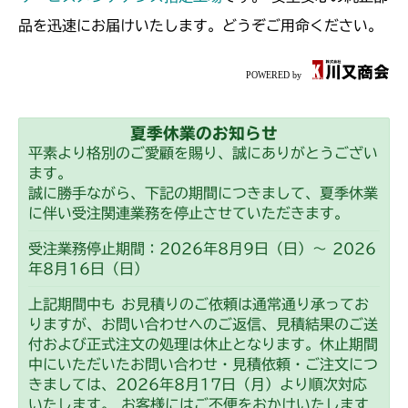
本体 FIG31 4WD切替
本体 FIG22 デフロックレバー
CMX253
品を迅速にお届けいたします。どうぞご用命ください。
本体 FIG23 4WD切替
本体 FIG24 デフロックレバー
CMX1804
本体 FIG25 4WD切替
本体 FIG30 デフロック
CMX2202RC
夏季休業のお知らせ
本体 FIG31 4WD切替
本体 FIG30 デフロック
CMX2202YC
平素より格別のご愛顧を賜り、誠にありがとうござい
ます。
本体 FIG31 4WD切替
本体 FIG39 デフロック
CMX2202YCV/YCS
誠に勝手ながら、下記の期間につきまして、夏季休業
に伴い受注関連業務を停止させていただきます。
本体 FIG40 4WD切替
本体 FIG25 デフロック
CMX2206HC
受注業務停止期間：2026年8月9日（日）～ 2026
年8月16日（日）
本体 FIG26 AWD切替
本体 FIG22 デフロック
CMX2402HC
上記期間中も お見積りのご依頼は通常通り承ってお
CHST 補修部品 FIG2 NO.3635～
本体 FIG23 AWD切替
本体 FIG29 デフロック
りますが、お問い合わせへのご返信、見積結果のご送
CMX2404HC/V/S
付および正式注文の処理は休止となります。休止期間
CHST 補修部品 NO.3635～
本体 FIG30 4WD切替
中にいただいたお問い合わせ・見積依頼・ご注文につ
本体 FIG23 デフロック
CMX2502
きましては、2026年8月17日（月）より順次対応
本体 FIG24 4WD切替
いたします。 お客様にはご不便をおかけいたします