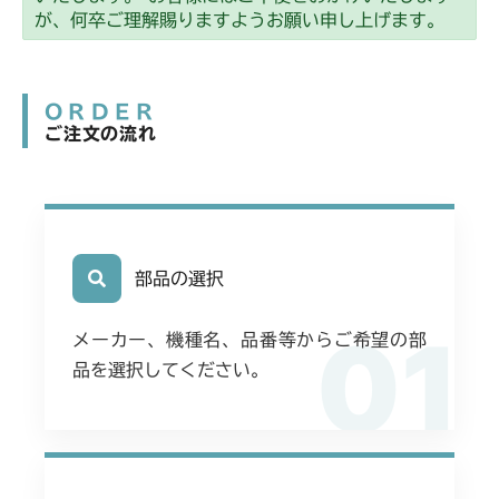
本体 FIG27 デフロック
CMX2504
が、何卒ご理解賜りますようお願い申し上げます。
CHST 補修部品 FIG2 NO.3635～
本体 FIG28 4WD切替
本体 FIG24 デフロックレバー
CMX2506RC
本体 FIG25 4WD切替
ORDER
本体 FIG19 走行操作レバー(左ブレーキ
CMX2506YC/YCV/YCS
ご注文の流れ
左HSTレバー)
本体 FIG22 走行操作(～
CMX2508YC/YCS
本体 FIG22 デフロック
NO.1721154)
本体 FIG22 走行操作レバー(～
本体 FIG23 AWD切替
本体 FIG23 走行操作(NO.1721155
NO.1750032)
～)
部品の選択
本体 FIG23 走行操作レバー
本体 FIG26 デフロック
(NO.1752001～)
01
メーカー、機種名、品番等からご希望の部
本体 FIG27 4WD切替
本体 FIG26 デフロックレバー
品を選択してください。
本体 FIG27 4WD切替
本体 FIG29 スライドリンク