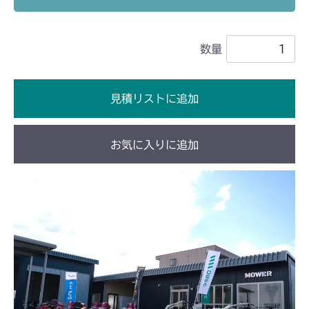
本体 FIG21 デフロックレバー
CM252
数量
本体 FIG23 デフロックレバー
CM1803
本体 FIG31 デフロック
CM2201RC
見積リストに追加
本体 FIG32 デフロック
CM2201YC
お気に入りに追加
本体 FIG23 デフロック
CM2201YCV/YCS
本体 FIG24 デフロック
CM2203RC
CHST 補修部品 FIG2 NO.03635～
本体 FIG16 走行操作レバー(左ブレーキ
CM2203YC/YCV/YCV1
左HSTレバー)
本体 FIG18 走行操作レバー(左ブレーキ
CM2205HC/HCS
本体 FIG19 デフロック
左HSTレバー)
本体 FIG17 デフロック
CM2403HC/HCS
本体 FIG21 デフロック