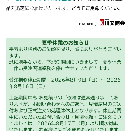
本体 FIG31 4WD切替
本体 FIG22 デフロックレバー
CMX253
品を迅速にお届けいたします。どうぞご用命ください。
本体 FIG23 4WD切替
本体 FIG24 デフロックレバー
CMX1804
本体 FIG25 4WD切替
本体 FIG30 デフロック
CMX2202RC
夏季休業のお知らせ
本体 FIG31 4WD切替
本体 FIG30 デフロック
CMX2202YC
平素より格別のご愛顧を賜り、誠にありがとうござい
ます。
本体 FIG31 4WD切替
本体 FIG39 デフロック
CMX2202YCV/YCS
誠に勝手ながら、下記の期間につきまして、夏季休業
に伴い受注関連業務を停止させていただきます。
本体 FIG40 4WD切替
本体 FIG25 デフロック
CMX2206HC
受注業務停止期間：2026年8月9日（日）～ 2026
年8月16日（日）
本体 FIG26 AWD切替
本体 FIG22 デフロック
CMX2402HC
上記期間中も お見積りのご依頼は通常通り承ってお
CHST 補修部品 FIG2 NO.3635～
本体 FIG23 AWD切替
本体 FIG29 デフロック
りますが、お問い合わせへのご返信、見積結果のご送
CMX2404HC/V/S
付および正式注文の処理は休止となります。休止期間
CHST 補修部品 NO.3635～
本体 FIG30 4WD切替
中にいただいたお問い合わせ・見積依頼・ご注文につ
本体 FIG23 デフロック
CMX2502
きましては、2026年8月17日（月）より順次対応
本体 FIG24 4WD切替
いたします。 お客様にはご不便をおかけいたします