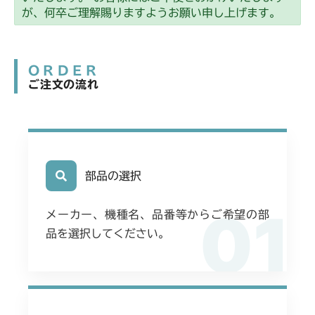
本体 FIG27 デフロック
CMX2504
が、何卒ご理解賜りますようお願い申し上げます。
CHST 補修部品 FIG2 NO.3635～
本体 FIG28 4WD切替
本体 FIG24 デフロックレバー
CMX2506RC
本体 FIG25 4WD切替
ORDER
本体 FIG19 走行操作レバー(左ブレーキ
CMX2506YC/YCV/YCS
ご注文の流れ
左HSTレバー)
本体 FIG22 走行操作(～
CMX2508YC/YCS
本体 FIG22 デフロック
NO.1721154)
本体 FIG22 走行操作レバー(～
本体 FIG23 AWD切替
本体 FIG23 走行操作(NO.1721155
NO.1750032)
～)
部品の選択
本体 FIG23 走行操作レバー
本体 FIG26 デフロック
(NO.1752001～)
01
メーカー、機種名、品番等からご希望の部
本体 FIG27 4WD切替
本体 FIG26 デフロックレバー
品を選択してください。
本体 FIG27 4WD切替
本体 FIG29 スライドリンク