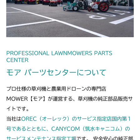
本体 FIG21 デフロック
CM2501
CHST 補修部品 FIG2 NO.03635～
本体 FIG21 デフロック
CM2503
本体 FIG23 デフロックレバー
CMX1402RC
本体 FIG20 デフロック
CMX1402HC
PROFESSIONAL LAWNMOWERS PARTS
CENTER
本体 FIG21 4WD切替
本体 FIG23 デフロック
CMX186
モア パーツセンターについて
本体 FIG24 AWD切替
本体 FIG23 デフロック
CMX222
プロ仕様の草刈機と農業用ドローンの専門店
CHST 補修部品 FIG2 NO.3635～
本体 FIG24 4WD切替
本体 FIG21 刈刃ブレーキ
CMX224
MOWER【モア】が運営する、草刈機の純正部品販売サ
イトです。
本体 FIG23 4WD駆動
本体 FIG32 デフロック
CMX227
当社は
OREC（オーレック）のサービス指定店国内第１
本体 FIG33 4WD切替
本体 FIG30 デフロック
号であるとともに、CANYCOM（筑水キャニコム）の
CMX251
サービスメンテナンス指定工場
です。 安全安心の純正部