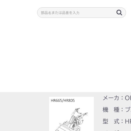
メーカ：O
機 種：ブ
型 式：HR