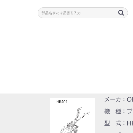
メーカ：O
機 種：ブ
型 式：H