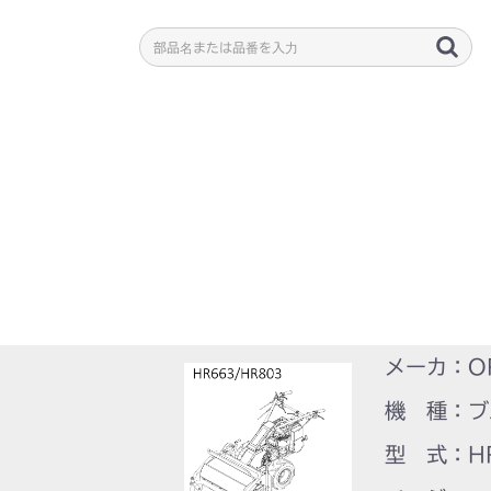
メーカ：O
機 種：ブ
型 式：HR