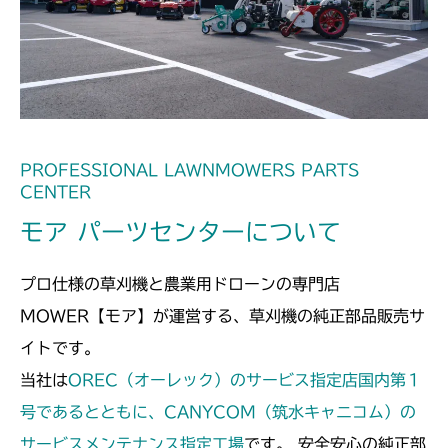
本体 FIG21 刈刃
本体 FIG22 刈刃
CM212K
本体 FIG22 刈刃
CM2205HC/HCS
本体 FIG21 刈刃
CMX2508YC/YCS
本体 FIG31 刈刃カバー
PROFESSIONAL LAWNMOWERS PARTS
CENTER
モア パーツセンターについて
プロ仕様の草刈機と農業用ドローンの専門店
MOWER【モア】が運営する、草刈機の純正部品販売サ
イトです。
当社は
OREC（オーレック）のサービス指定店国内第１
号であるとともに、CANYCOM（筑水キャニコム）の
サービスメンテナンス指定工場
です。 安全安心の純正部